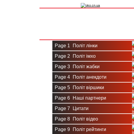
Вхід на сайт
Реєстрація
Page 1
Політ лінки
Page 2
Політ імхо
Page 3
Політ жабки
Page 4
Політ анекдоти
Page 5
Політ віршики
Page 6
Наші партнери
Page 7
Цитати
Page 8
Політ відео
Page 9
Політ рейтинги