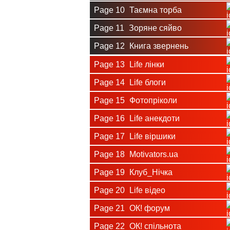
Page 10
Таємна торба
Page 11
Зоряне сяйво
Page 12
Книга звернень
Page 13
Life лінки
Page 14
Life блоги
Page 15
Фотопріколи
Page 16
Life анекдоти
Page 17
Life віршики
Page 18
Motivators.ua
Page 19
Клуб_Нічка
Page 20
Life відео
Page 21
ОК! форум
Page 22
ОК! спільнота