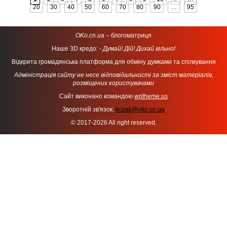
20
30
40
50
60
70
80
90
…
95
OKo.cn.ua
– блогоматриця
Наше 3D кредо: -
Думай! Дій! Дихай вільно!
Відкрита громадянська платформа для обміну думками та спілкування
Адміністрація сайту не несе відповідальності за зміст матеріалів,
розміщених користувачами
Сайт виконано командою
wptheme.us
Зворотній зв'язок:
kozak@oko.cn.ua
© 2017-2026 All right reserved.