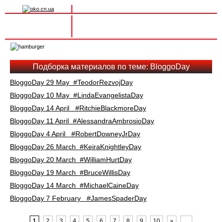
Вхід на сайт
Реєстрація
Toggle
navigation
Подборка материалов по теме: BloggoDay
BloggoDay 29 May #TeodorRezvojDay
BloggoDay 10 May #LindaEvangelistaDay
BloggoDay 14 April #RitchieBlackmoreDay
BloggoDay 11 April #AlessandraAmbrosioDay
BloggoDay 4 April #RobertDowneyJrDay
BloggoDay 26 March #KeiraKnightleyDay
BloggoDay 20 March #WilliamHurtDay
BloggoDay 19 March #BruceWillisDay
BloggoDay 14 March #MichaelCaineDay
BloggoDay 7 February #JamesSpaderDay
1
2
3
4
5
6
7
8
9
10
»
…