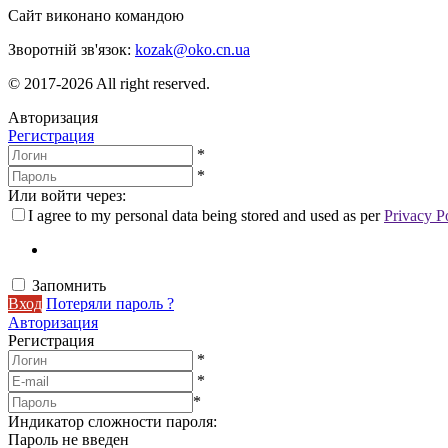
Сайт виконано командою
wptheme.us
Зворотній зв'язок:
kozak@oko.cn.ua
© 2017-2026 All right reserved.
Авторизация
Регистрация
*
*
Или войти через:
I agree to my personal data being stored and used as per
Privacy P
Запомнить
Вход
Потеряли пароль ?
Авторизация
Регистрация
*
*
*
Индикатор сложности пароля:
Пароль не введен