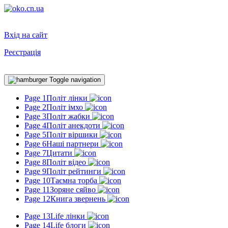
Вхід на сайт
Реєстрація
Toggle navigation
Page 1
Політ лінки
Page 2
Політ імхо
Page 3
Політ жабки
Page 4
Політ анекдоти
Page 5
Політ віршики
Page 6
Наші партнери
Page 7
Цитати
Page 8
Політ відео
Page 9
Політ рейтинги
Page 10
Таємна торба
Page 11
Зоряне сяйво
Page 12
Книга звернень
Page 13
Life лінки
Page 14
Life блоги