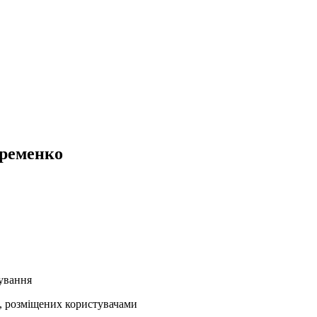
Яременко
кування
ів, розміщених користувачами