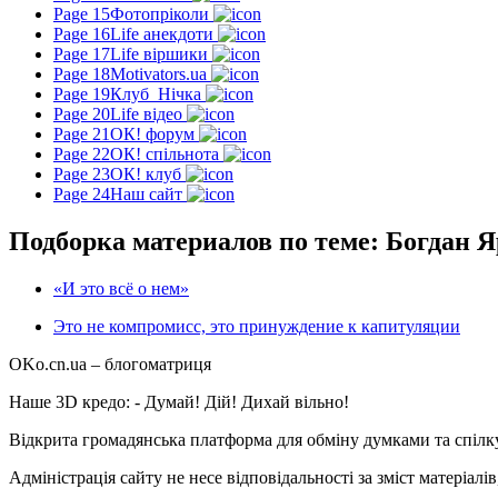
Page 15
Фотопріколи
Page 16
Life анекдоти
Page 17
Life віршики
Page 18
Motivators.ua
Page 19
Клуб_Нічка
Page 20
Life відео
Page 21
ОК! форум
Page 22
ОК! спільнота
Page 23
ОК! клуб
Page 24
Наш сайт
Подборка материалов по теме: Богдан 
«И это всё о нем»
Это не компромисс, это принуждение к капитуляции
OKo.cn.ua
– блогоматриця
Наше 3D кредо: -
Думай! Дій! Дихай вільно!
Відкрита громадянська платформа для обміну думками та спіл
Адміністрація сайту не несе відповідальності за зміст матеріал