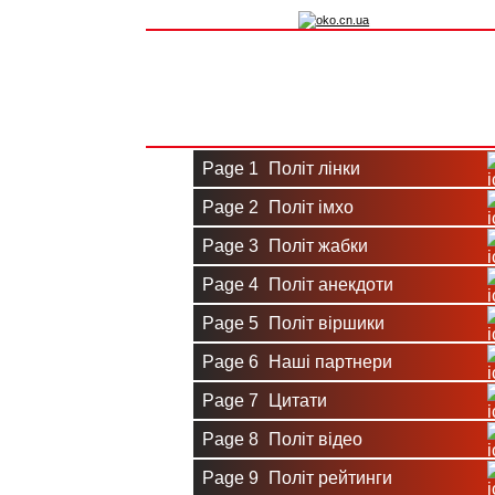
Вхід на сайт
Реєстрація
Page 1
Політ лінки
Page 2
Політ імхо
Page 3
Політ жабки
Page 4
Політ анекдоти
Page 5
Політ віршики
Page 6
Наші партнери
Page 7
Цитати
Page 8
Політ відео
Page 9
Політ рейтинги