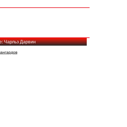
е: Чарльз Дарвин
вангардов