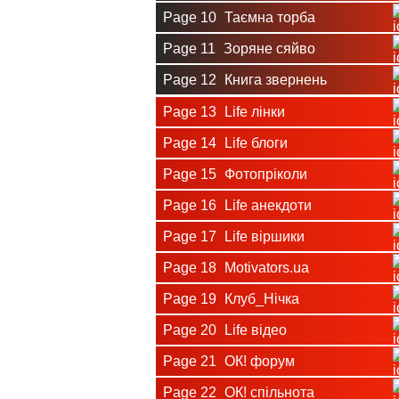
Page 10
Таємна торба
Page 11
Зоряне сяйво
Page 12
Книга звернень
Page 13
Life лінки
Page 14
Life блоги
Page 15
Фотопріколи
Page 16
Life анекдоти
Page 17
Life віршики
Page 18
Motivators.ua
Page 19
Клуб_Нічка
Page 20
Life відео
Page 21
ОК! форум
Page 22
ОК! спільнота