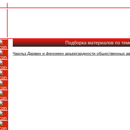
Подборка материалов по тем
Чарльз Дарвин и феномен арьергардности общественных а