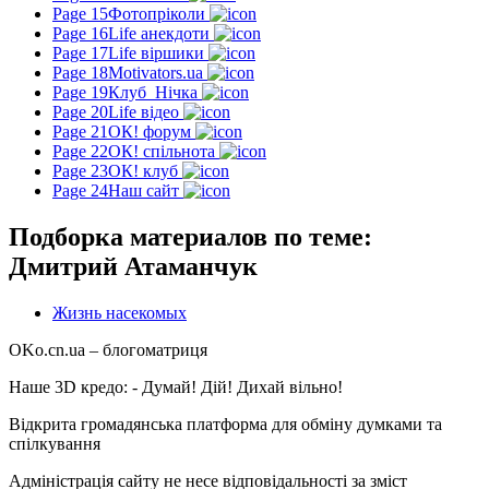
Page 15
Фотопріколи
Page 16
Life анекдоти
Page 17
Life віршики
Page 18
Motivators.ua
Page 19
Клуб_Нічка
Page 20
Life відео
Page 21
ОК! форум
Page 22
ОК! спільнота
Page 23
ОК! клуб
Page 24
Наш сайт
Подборка материалов по теме:
Дмитрий Атаманчук
Жизнь насекомых
OKo.cn.ua
– блогоматриця
Наше 3D кредо: -
Думай! Дій! Дихай вільно!
Відкрита громадянська платформа для обміну думками та
спілкування
Адміністрація сайту не несе відповідальності за зміст