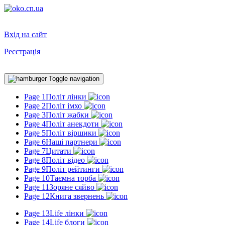
Вхід на сайт
Реєстрація
Toggle navigation
Page 1
Політ лінки
Page 2
Політ імхо
Page 3
Політ жабки
Page 4
Політ анекдоти
Page 5
Політ віршики
Page 6
Наші партнери
Page 7
Цитати
Page 8
Політ відео
Page 9
Політ рейтинги
Page 10
Таємна торба
Page 11
Зоряне сяйво
Page 12
Книга звернень
Page 13
Life лінки
Page 14
Life блоги