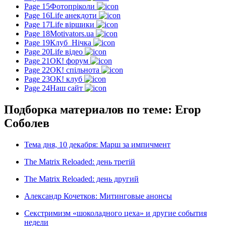
Page 15
Фотопріколи
Page 16
Life анекдоти
Page 17
Life віршики
Page 18
Motivators.ua
Page 19
Клуб_Нічка
Page 20
Life відео
Page 21
ОК! форум
Page 22
ОК! спільнота
Page 23
ОК! клуб
Page 24
Наш сайт
Подборка материалов по теме: Егор
Соболев
Тема дня, 10 декабря: Марш за импичмент
The Matrix Reloaded: день третій
The Matrix Reloaded: день другий
Александр Кочетков: Митинговые анонсы
Секстримизм «шоколадного цеха» и другие события
недели