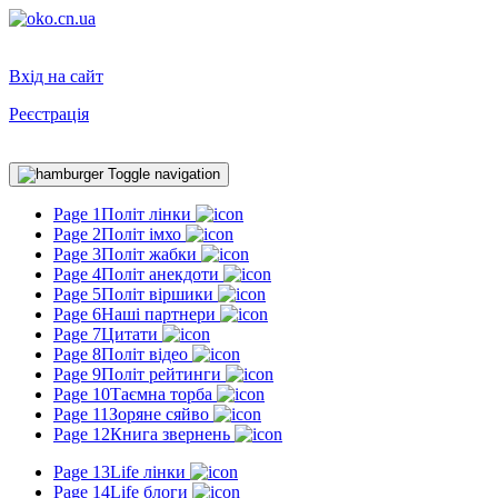
Вхід на сайт
Реєстрація
Toggle navigation
Page 1
Політ лінки
Page 2
Політ імхо
Page 3
Політ жабки
Page 4
Політ анекдоти
Page 5
Політ віршики
Page 6
Наші партнери
Page 7
Цитати
Page 8
Політ відео
Page 9
Політ рейтинги
Page 10
Таємна торба
Page 11
Зоряне сяйво
Page 12
Книга звернень
Page 13
Life лінки
Page 14
Life блоги