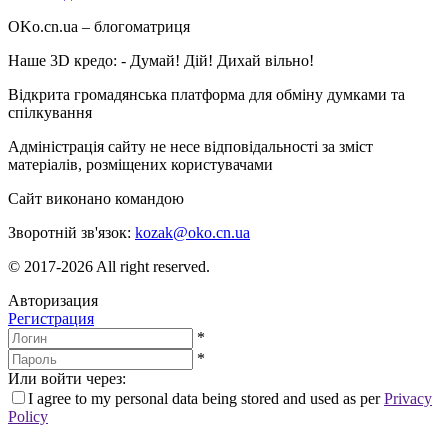
OKo.cn.ua
– блогоматриця
Наше 3D кредо: -
Думай! Дій! Дихай вільно!
Відкрита громадянська платформа для обміну думками та
спілкування
Адміністрація сайту не несе відповідальності за зміст
матеріалів, розміщених користувачами
Сайт виконано командою
wptheme.us
Зворотній зв'язок:
kozak@oko.cn.ua
© 2017-2026 All right reserved.
Авторизация
Регистрация
*
*
Или войти через:
I agree to my personal data being stored and used as per
Privacy
Policy