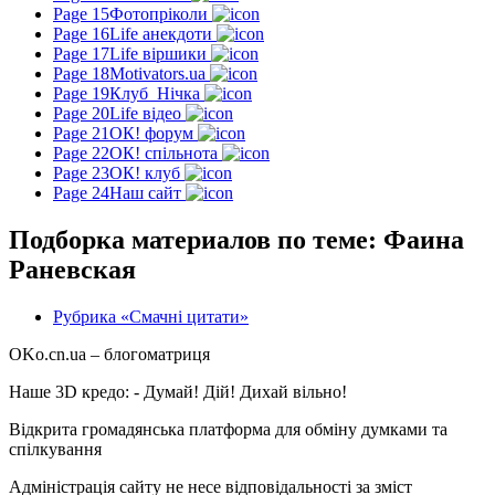
Page 15
Фотопріколи
Page 16
Life анекдоти
Page 17
Life віршики
Page 18
Motivators.ua
Page 19
Клуб_Нічка
Page 20
Life відео
Page 21
ОК! форум
Page 22
ОК! спільнота
Page 23
ОК! клуб
Page 24
Наш сайт
Подборка материалов по теме: Фаина
Раневская
Рубрика «Смачні цитати»
OKo.cn.ua
– блогоматриця
Наше 3D кредо: -
Думай! Дій! Дихай вільно!
Відкрита громадянська платформа для обміну думками та
спілкування
Адміністрація сайту не несе відповідальності за зміст