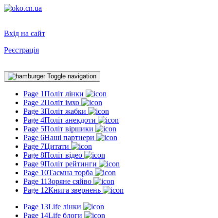
Вхід на сайт
Реєстрація
Toggle navigation
Page 1
Політ лінки
Page 2
Політ імхо
Page 3
Політ жабки
Page 4
Політ анекдоти
Page 5
Політ віршики
Page 6
Наші партнери
Page 7
Цитати
Page 8
Політ відео
Page 9
Політ рейтинги
Page 10
Таємна торба
Page 11
Зоряне сяйво
Page 12
Книга звернень
Page 13
Life лінки
Page 14
Life блоги