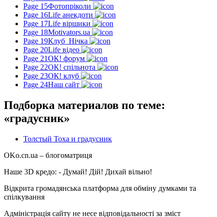
Page 15
Фотопріколи
Page 16
Life анекдоти
Page 17
Life віршики
Page 18
Motivators.ua
Page 19
Клуб_Нічка
Page 20
Life відео
Page 21
ОК! форум
Page 22
ОК! спільнота
Page 23
ОК! клуб
Page 24
Наш сайт
Подборка материалов по теме:
«градусник»
Толстый Тоха и градусник
OKo.cn.ua
– блогоматриця
Наше 3D кредо: -
Думай! Дій! Дихай вільно!
Відкрита громадянська платформа для обміну думками та
спілкування
Адміністрація сайту не несе відповідальності за зміст