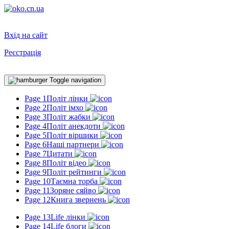
Вхід на сайт
Реєстрація
Toggle navigation
Page 1
Політ лінки
Page 2
Політ імхо
Page 3
Політ жабки
Page 4
Політ анекдоти
Page 5
Політ віршики
Page 6
Наші партнери
Page 7
Цитати
Page 8
Політ відео
Page 9
Політ рейтинги
Page 10
Таємна торба
Page 11
Зоряне сяйво
Page 12
Книга звернень
Page 13
Life лінки
Page 14
Life блоги