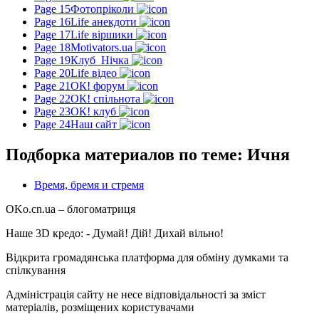
Page 15
Фотопріколи
Page 16
Life анекдоти
Page 17
Life віршики
Page 18
Motivators.ua
Page 19
Клуб_Нічка
Page 20
Life відео
Page 21
ОК! форум
Page 22
ОК! спільнота
Page 23
ОК! клуб
Page 24
Наш сайт
Подборка материалов по теме: Ичня
Время, бремя и стремя
OKo.cn.ua
– блогоматриця
Наше 3D кредо: -
Думай! Дій! Дихай вільно!
Відкрита громадянська платформа для обміну думками та
спілкування
Адміністрація сайту не несе відповідальності за зміст
матеріалів, розміщених користувачами