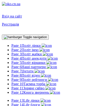
Вхід на сайт
Реєстрація
Toggle navigation
Page 1
Політ лінки
Page 2
Політ імхо
Page 3
Політ жабки
Page 4
Політ анекдоти
Page 5
Політ віршики
Page 6
Наші партнери
Page 7
Цитати
Page 8
Політ відео
Page 9
Політ рейтинги
Page 10
Таємна торба
Page 11
Зоряне сяйво
Page 12
Книга звернень
Page 13
Life лінки
Page 14
Life блоги