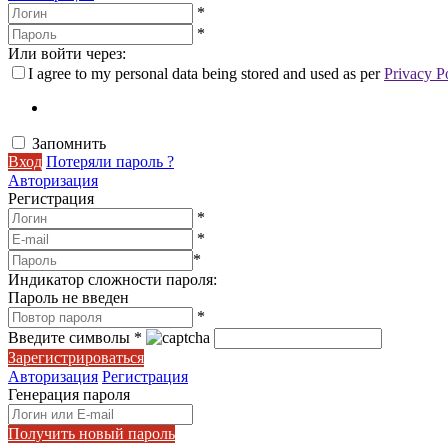
*
*
Или войти через:
I agree to my personal data being stored and used as per
Privacy P
Запомнить
Вход
Потеряли пароль ?
Авторизация
Регистрация
*
*
*
Индикатор сложности пароля:
Пароль не введен
*
Введите символы
*
Зарегистрироваться
Авторизация
Регистрация
Генерация пароля
Получить новый пароль