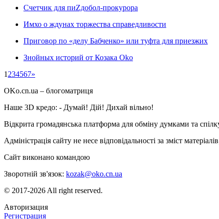
Счетчик для пиZдобол-прокурора
Имхо о ждунах торжества справедливости
Приговор по «делу Бабченко» или туфта для приезжих
Знойных историй от Козака Oko
1
2
3
4
5
6
7
»
OKo.cn.ua
– блогоматриця
Наше 3D кредо: -
Думай! Дій! Дихай вільно!
Відкрита громадянська платформа для обміну думками та спіл
Адміністрація сайту не несе відповідальності за зміст матеріал
Сайт виконано командою
wptheme.us
Зворотній зв'язок:
kozak@oko.cn.ua
© 2017-2026 All right reserved.
Авторизация
Регистрация