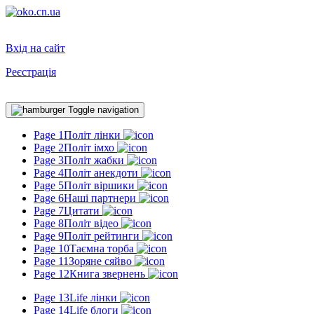
Вхід на сайт
Реєстрація
Toggle navigation
Page 1
Політ лінки
Page 2
Політ імхо
Page 3
Політ жабки
Page 4
Політ анекдоти
Page 5
Політ віршики
Page 6
Наші партнери
Page 7
Цитати
Page 8
Політ відео
Page 9
Політ рейтинги
Page 10
Таємна торба
Page 11
Зоряне сяйво
Page 12
Книга звернень
Page 13
Life лінки
Page 14
Life блоги