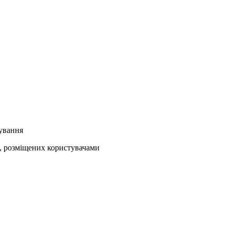
кування
ів, розміщених користувачами