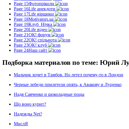
Page 15
Фотопріколи
Page 16
Life анекдоти
Page 17
Life віршики
Page 18
Motivators.ua
Page 19
Клуб_Нічка
Page 20
Life відео
Page 21
ОК! форум
Page 22
ОК! спільнота
Page 23
ОК! клуб
Page 24
Наш сайт
Подборка материалов по теме: Юрий Л
Мальчик хочет в Тамбов. Но летел почему-то в Лондон
Черные лебеди прилетели опять, к Авакову и Луценко
Надя Савченко и шоколадные поцы
Що воно курит?
Надежды Net?
МислЯ