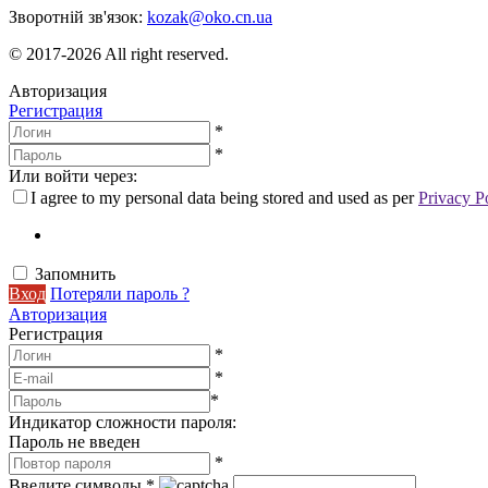
Зворотній зв'язок:
kozak@oko.cn.ua
© 2017-2026 All right reserved.
Авторизация
Регистрация
*
*
Или войти через:
I agree to my personal data being stored and used as per
Privacy P
Запомнить
Вход
Потеряли пароль ?
Авторизация
Регистрация
*
*
*
Индикатор сложности пароля:
Пароль не введен
*
Введите символы
*