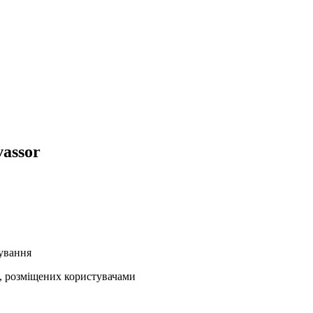
vassor
кування
ів, розміщених користувачами