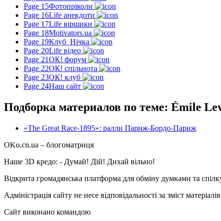
Page 15
Фотопріколи
Page 16
Life анекдоти
Page 17
Life віршики
Page 18
Motivators.ua
Page 19
Клуб_Нічка
Page 20
Life відео
Page 21
ОК! форум
Page 22
ОК! спільнота
Page 23
ОК! клуб
Page 24
Наш сайт
Подборка материалов по теме: Émile Le
«The Great Race-1895»: ралли Париж-Бордо-Париж
OKo.cn.ua
– блогоматриця
Наше 3D кредо: -
Думай! Дій! Дихай вільно!
Відкрита громадянська платформа для обміну думками та спіл
Адміністрація сайту не несе відповідальності за зміст матеріал
Сайт виконано командою
wptheme.us