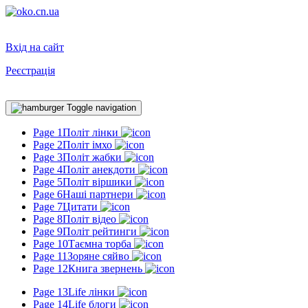
Вхід на сайт
Реєстрація
Toggle navigation
Page 1
Політ лінки
Page 2
Політ імхо
Page 3
Політ жабки
Page 4
Політ анекдоти
Page 5
Політ віршики
Page 6
Наші партнери
Page 7
Цитати
Page 8
Політ відео
Page 9
Політ рейтинги
Page 10
Таємна торба
Page 11
Зоряне сяйво
Page 12
Книга звернень
Page 13
Life лінки
Page 14
Life блоги