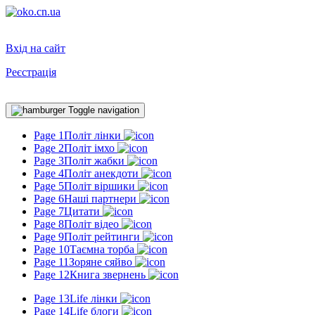
Вхід на сайт
Реєстрація
Toggle navigation
Page 1
Політ лінки
Page 2
Політ імхо
Page 3
Політ жабки
Page 4
Політ анекдоти
Page 5
Політ віршики
Page 6
Наші партнери
Page 7
Цитати
Page 8
Політ відео
Page 9
Політ рейтинги
Page 10
Таємна торба
Page 11
Зоряне сяйво
Page 12
Книга звернень
Page 13
Life лінки
Page 14
Life блоги