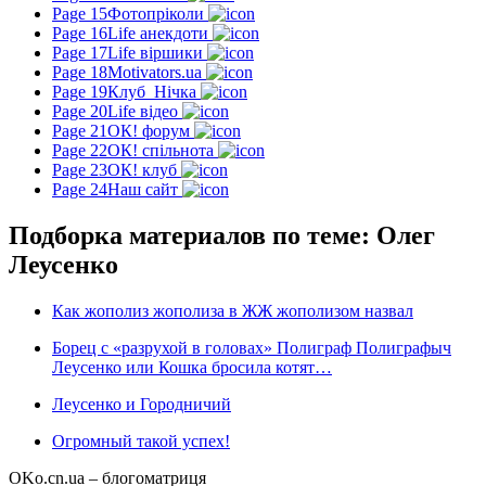
Page 15
Фотопріколи
Page 16
Life анекдоти
Page 17
Life віршики
Page 18
Motivators.ua
Page 19
Клуб_Нічка
Page 20
Life відео
Page 21
ОК! форум
Page 22
ОК! спільнота
Page 23
ОК! клуб
Page 24
Наш сайт
Подборка материалов по теме: Олег
Леусенко
Как жополиз жополиза в ЖЖ жополизом назвал
Борец с «разрухой в головах» Полиграф Полиграфыч
Леусенко или Кошка бросила котят…
Леусенко и Городничий
Огромный такой успех!
OKo.cn.ua
– блогоматриця