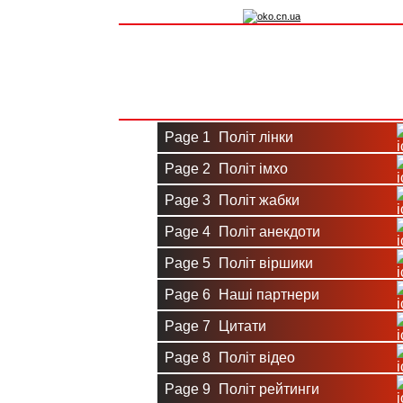
Вхід на сайт
Реєстрація
Page 1
Політ лінки
Page 2
Політ імхо
Page 3
Політ жабки
Page 4
Політ анекдоти
Page 5
Політ віршики
Page 6
Наші партнери
Page 7
Цитати
Page 8
Політ відео
Page 9
Політ рейтинги