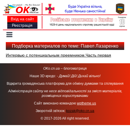
Вхід на сайт
Реєстрація
Toggle
navigation
Подборка материалов по теме: Павел Лазаренко
Интервью с потенциальным преемником.Часть первая
OKo.cn.ua
– блогоматриця
Наше 3D кредо: -
Думай! Дій! Дихай вільно!
Відкрита громадянська платформа для обміну думками та спілкування
Адміністрація сайту не несе відповідальності за зміст матеріалів,
розміщених користувачами
Сайт виконано командою
wptheme.us
Зворотній зв'язок:
kozak@oko.cn.ua
© 2017-2026 All right reserved.