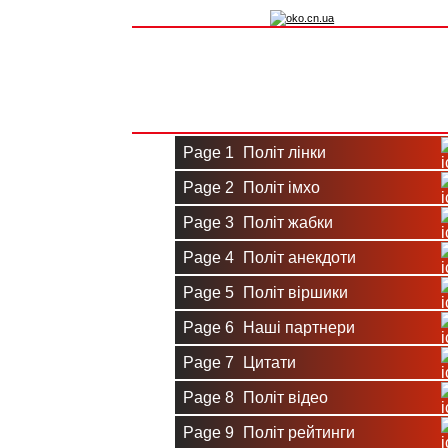
Вхід на сайт
Реєстрація
Page 1
Політ лінки
Page 2
Політ імхо
Page 3
Політ жабки
Page 4
Політ анекдоти
Page 5
Політ віршики
Page 6
Наші партнери
Page 7
Цитати
Page 8
Політ відео
Page 9
Політ рейтинги