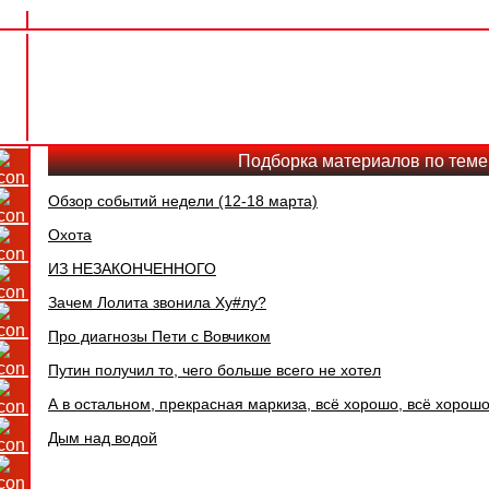
Подборка материалов по теме
Обзор событий недели (12-18 марта)
Охота
ИЗ НЕЗАКОНЧЕННОГО
Зачем Лолита звонила Ху#лу?
Про диагнозы Пети с Вовчиком
Путин получил то, чего больше всего не хотел
А в остальном, прекрасная маркиза, всё хорошо, всё хоро
Дым над водой