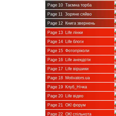
Page 10
Таємна торба
Page 11
Зоряне сяйво
Page 12
Книга звернень
Page 13
Life лінки
Page 14
Life блоги
Page 15
Фотопріколи
Page 16
Life анекдоти
Page 17
Life віршики
Page 18
Motivators.ua
Page 19
Клуб_Нічка
Page 20
Life відео
Page 21
ОК! форум
Page 22
ОК! спільнота