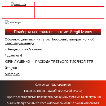
Вхід на сайт
Реєстрація
Toggle
navigation
Подборка материалов по теме: Sergii Ivanov
Обожнюю дивитися на те, як Порошенко витирає ноги об
свою медіа-челядь
«Пендзьор» на 5 каналі
#архетип 4
ЮРІЙ ЛУЦЕНКО — ПАСКУДА ТРЕТЬОГО ТИСЯЧОЛІТТЯ
Это дно
Анафема
OKo.cn.ua
– блогоматриця
Наше 3D кредо: -
Думай! Дій! Дихай вільно!
Відкрита громадянська платформа для обміну думками та спілкування
Адміністрація сайту не несе відповідальності за зміст матеріалів,