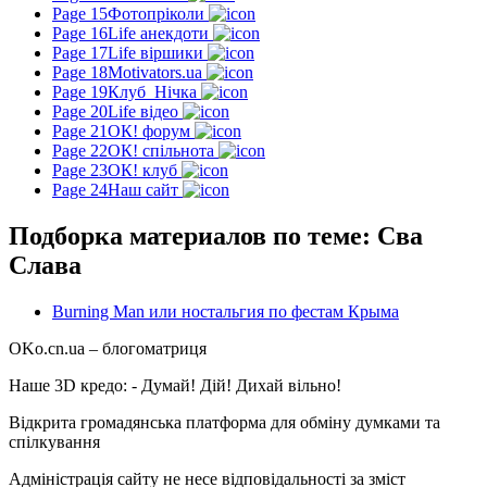
Page 15
Фотопріколи
Page 16
Life анекдоти
Page 17
Life віршики
Page 18
Motivators.ua
Page 19
Клуб_Нічка
Page 20
Life відео
Page 21
ОК! форум
Page 22
ОК! спільнота
Page 23
ОК! клуб
Page 24
Наш сайт
Подборка материалов по теме: Сва
Слава
Burning Man или ностальгия по фестам Крыма
OKo.cn.ua
– блогоматриця
Наше 3D кредо: -
Думай! Дій! Дихай вільно!
Відкрита громадянська платформа для обміну думками та
спілкування
Адміністрація сайту не несе відповідальності за зміст