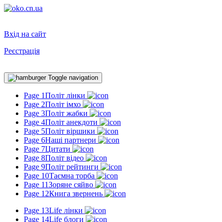
Вхід на сайт
Реєстрація
Toggle navigation
Page 1
Політ лінки
Page 2
Політ імхо
Page 3
Політ жабки
Page 4
Політ анекдоти
Page 5
Політ віршики
Page 6
Наші партнери
Page 7
Цитати
Page 8
Політ відео
Page 9
Політ рейтинги
Page 10
Таємна торба
Page 11
Зоряне сяйво
Page 12
Книга звернень
Page 13
Life лінки
Page 14
Life блоги