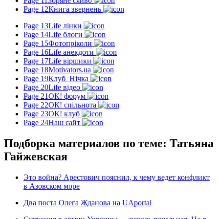
Page 11
Зоряне сяйво
Page 12
Книга звернень
Page 13
Life лінки
Page 14
Life блоги
Page 15
Фотопріколи
Page 16
Life анекдоти
Page 17
Life віршики
Page 18
Motivators.ua
Page 19
Клуб_Нічка
Page 20
Life відео
Page 21
ОК! форум
Page 22
ОК! спільнота
Page 23
ОК! клуб
Page 24
Наш сайт
Подборка материалов по теме: Татьяна
Гайжевская
Это война? Арестович пояснил, к чему ведет конфликт
в Азовском море
Два поста Олега Жданова на UAportal