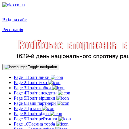
Вхід на сайт
Реєстрація
Toggle navigation
Page 1
Політ лінки
Page 2
Політ імхо
Page 3
Політ жабки
Page 4
Політ анекдоти
Page 5
Політ віршики
Page 6
Наші партнери
Page 7
Цитати
Page 8
Політ відео
Page 9
Політ рейтинги
Page 10
Таємна торба