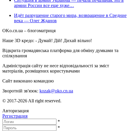
Ситуация в армии Украины — печаль печальная. Но в
армии России все еще хуже…
Идёт разрушение старого мира, возвращение в Средние
века — Олег Жданов
OKo.cn.ua
– блогоматриця
Наше 3D кредо: -
Думай! Дій! Дихай вільно!
Відкрита громадянська платформа для обміну думками та
спілкування
Адміністрація сайту не несе відповідальності за зміст
матеріалів, розміщених користувачами
Сайт виконано командою
wptheme.us
Зворотній зв'язок:
kozak@oko.cn.ua
© 2017-2026 All right reserved.
Авторизация
Регистрация
*
*