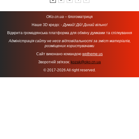
OKo.cn.ua
– блогоматриця
Наше 3D кредо: -
Думай! Дій! Дихай вільно!
Відкрита громадянська платформа для обміну думками та спілкування
Адміністрація сайту не несе відповідальності за зміст матеріалів,
розміщених користувачами
Сайт виконано командою
wptheme.us
Зворотній зв'язок:
kozak@oko.cn.ua
© 2017-2026 All right reserved.