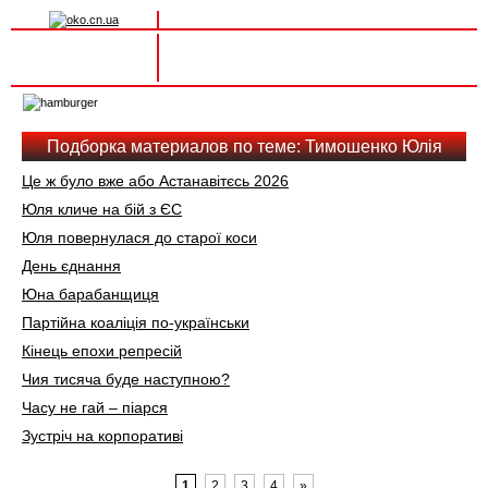
Вхід на сайт
Реєстрація
Toggle
navigation
Подборка материалов по теме: Тимошенко Юлія
Це ж було вже або Астанавітєсь 2026
Юля кличе на бій з ЄС
Юля повернулася до старої коси
День єднання
Юна барабанщиця
Партійна коаліція по-українськи
Кінець епохи репресій
Чия тисяча буде наступною?
Часу не гай – піарся
Зустріч на корпоративі
1
2
3
4
»