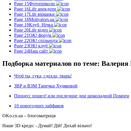
Page 15
Фотопріколи
Page 16
Life анекдоти
Page 17
Life віршики
Page 18
Motivators.ua
Page 19
Клуб_Нічка
Page 20
Life відео
Page 21
ОК! форум
Page 22
ОК! спільнота
Page 23
ОК! клуб
Page 24
Наш сайт
Подборка материалов по теме: Валерия
Чтоб ты, сука, сдохла, тварь!
ЗВР и ВЗМ Танечки Худяковой
Процесс пошел! или последние дни шоколадной Помпеи
10 новогодних лайфаков
OKo.cn.ua
– блогоматриця
Наше 3D кредо: -
Думай! Дій! Дихай вільно!