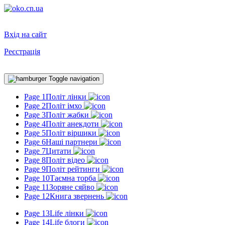
Вхід на сайт
Реєстрація
Toggle navigation
Page 1
Політ лінки
Page 2
Політ імхо
Page 3
Політ жабки
Page 4
Політ анекдоти
Page 5
Політ віршики
Page 6
Наші партнери
Page 7
Цитати
Page 8
Політ відео
Page 9
Політ рейтинги
Page 10
Таємна торба
Page 11
Зоряне сяйво
Page 12
Книга звернень
Page 13
Life лінки
Page 14
Life блоги