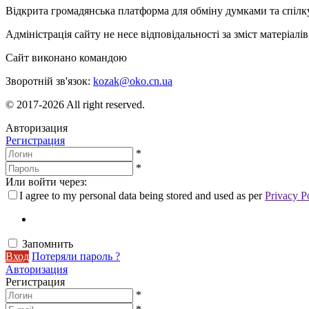
Відкрита громадянська платформа для обміну думками та спіл
Адміністрація сайту не несе відповідальності за зміст матеріал
Сайт виконано командою
wptheme.us
Зворотній зв'язок:
kozak@oko.cn.ua
© 2017-2026 All right reserved.
Авторизация
Регистрация
*
*
Или войти через:
I agree to my personal data being stored and used as per
Privacy P
Запомнить
Вход
Потеряли пароль ?
Авторизация
Регистрация
*