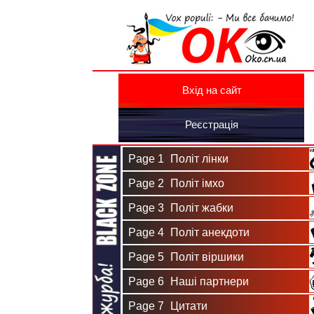
Вхід на сайт
Реєстрація
Page 1
Політ лінки
Page 2
Політ імхо
Page 3
Політ жабки
Page 4
Політ анекдоти
Page 5
Політ віршики
Page 6
Наші партнери
Page 7
Цитати