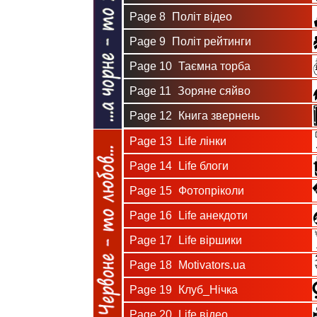
Page 8
Політ відео
Page 9
Політ рейтинги
Page 10
Таємна торба
Page 11
Зоряне сяйво
Page 12
Книга звернень
Page 13
Life лінки
Page 14
Life блоги
Page 15
Фотопріколи
Page 16
Life анекдоти
Page 17
Life віршики
Page 18
Motivators.ua
Page 19
Клуб_Нічка
Page 20
Life відео