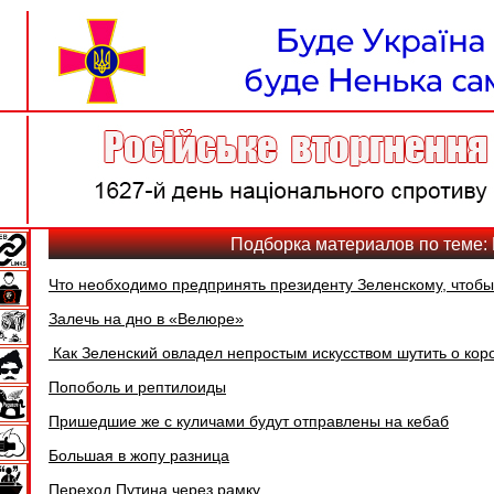
Подборка материалов по теме:
Что необходимо предпринять президенту Зеленскому, чтобы
Залечь на дно в «Велюре»
Как Зеленский овладел непростым искусством шутить о кор
Попоболь и рептилоиды
Пришедшие же с куличами будут отправлены на кебаб
Большая в жопу разница
Переход Путина через рамку