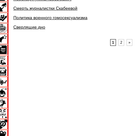
Смерть журналистки Скабеевой
Политика военного гомосексуализма
Сверлящие дно
1
2
»