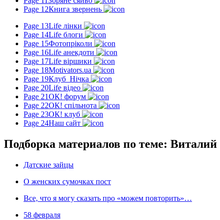
Page 11
Зоряне сяйво
Page 12
Книга звернень
Page 13
Life лінки
Page 14
Life блоги
Page 15
Фотопріколи
Page 16
Life анекдоти
Page 17
Life віршики
Page 18
Motivators.ua
Page 19
Клуб_Нічка
Page 20
Life відео
Page 21
ОК! форум
Page 22
ОК! спільнота
Page 23
ОК! клуб
Page 24
Наш сайт
Подборка материалов по теме: Виталий
Датские зайцы
О женских сумочках пост
Все, что я могу сказать про «можем повторить»…
58 февраля