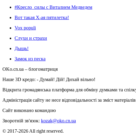
#Кресло_силы с Виталием Медведем
Вот такая Х-ая пятилетка!
Vox populi
Слухи и страхи
Дыщь!
Замок из песка
OKo.cn.ua
– блогоматриця
Наше 3D кредо: -
Думай! Дій! Дихай вільно!
Відкрита громадянська платформа для обміну думками та спіл
Адміністрація сайту не несе відповідальності за зміст матеріал
Сайт виконано командою
wptheme.us
Зворотній зв'язок:
kozak@oko.cn.ua
© 2017-2026 All right reserved.