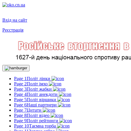
Вхід на сайт
Реєстрація
Toggle
navigation
Page 1
Політ лінки
Page 2
Політ імхо
Page 3
Політ жабки
Page 4
Політ анекдоти
Page 5
Політ віршики
Page 6
Наші партнери
Page 7
Цитати
Page 8
Політ відео
Page 9
Політ рейтинги
Page 10
Таємна торба