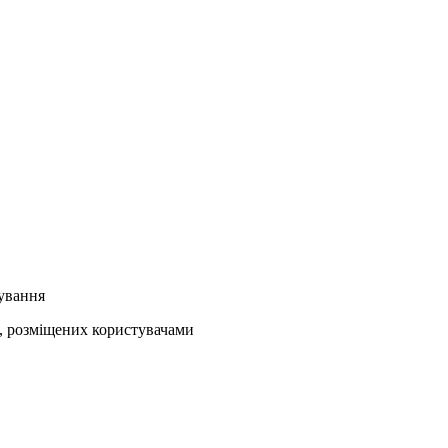
кування
ів, розміщених користувачами