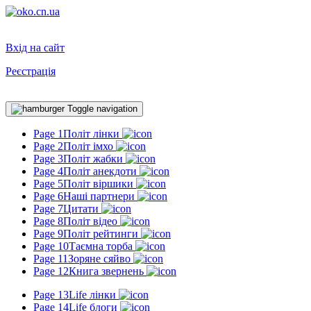
Вхід на сайт
Реєстрація
Toggle navigation
Page 1
Політ лінки
Page 2
Політ імхо
Page 3
Політ жабки
Page 4
Політ анекдоти
Page 5
Політ віршики
Page 6
Наші партнери
Page 7
Цитати
Page 8
Політ відео
Page 9
Політ рейтинги
Page 10
Таємна торба
Page 11
Зоряне сяйво
Page 12
Книга звернень
Page 13
Life лінки
Page 14
Life блоги