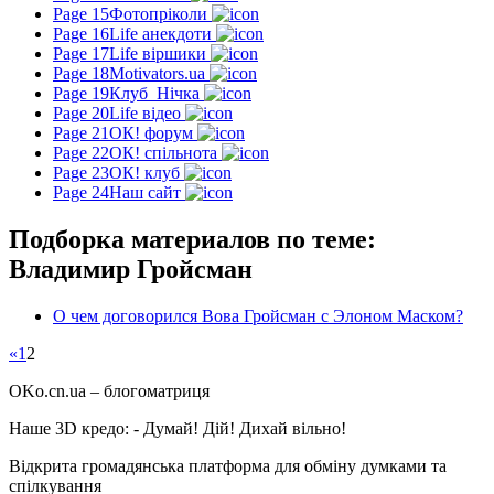
Page 15
Фотопріколи
Page 16
Life анекдоти
Page 17
Life віршики
Page 18
Motivators.ua
Page 19
Клуб_Нічка
Page 20
Life відео
Page 21
ОК! форум
Page 22
ОК! спільнота
Page 23
ОК! клуб
Page 24
Наш сайт
Подборка материалов по теме:
Владимир Гройсман
О чем договорился Вова Гройсман с Элоном Маском?
«
1
2
OKo.cn.ua
– блогоматриця
Наше 3D кредо: -
Думай! Дій! Дихай вільно!
Відкрита громадянська платформа для обміну думками та
спілкування