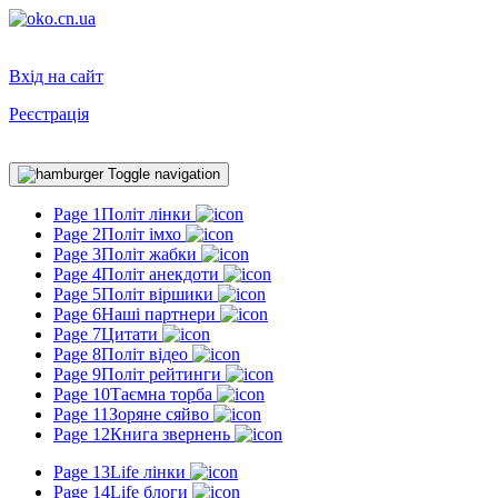
Вхід на сайт
Реєстрація
Toggle navigation
Page 1
Політ лінки
Page 2
Політ імхо
Page 3
Політ жабки
Page 4
Політ анекдоти
Page 5
Політ віршики
Page 6
Наші партнери
Page 7
Цитати
Page 8
Політ відео
Page 9
Політ рейтинги
Page 10
Таємна торба
Page 11
Зоряне сяйво
Page 12
Книга звернень
Page 13
Life лінки
Page 14
Life блоги