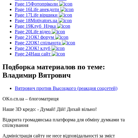
Page 15
Фотопріколи
Page 16
Life анекдоти
Page 17
Life віршики
Page 18
Motivators.ua
Page 19
Клуб_Нічка
Page 20
Life відео
Page 21
ОК! форум
Page 22
ОК! спільнота
Page 23
ОК! клуб
Page 24
Наш сайт
Подборка материалов по теме:
Владимир Вятрович
Вятрович против Высоцкого (реакция соцсетей)
OKo.cn.ua
– блогоматриця
Наше 3D кредо: -
Думай! Дій! Дихай вільно!
Відкрита громадянська платформа для обміну думками та
спілкування
Адміністрація сайту не несе відповідальності за зміст