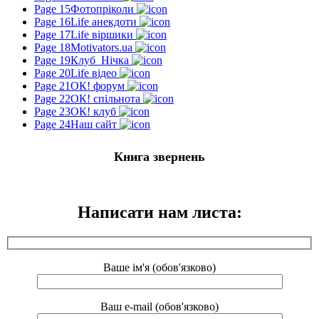
Page 15
Фотопріколи
Page 16
Life анекдоти
Page 17
Life віршики
Page 18
Motivators.ua
Page 19
Клуб_Нічка
Page 20
Life відео
Page 21
ОК! форум
Page 22
ОК! спільнота
Page 23
ОК! клуб
Page 24
Наш сайт
Книга звернень
Написати нам листа:
Ваше ім'я (обов'язково)
Ваш e-mail (обов'язково)