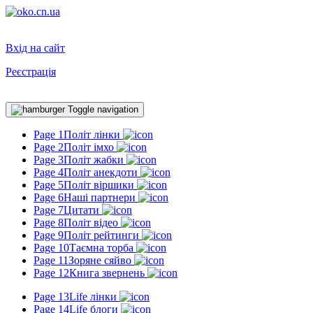
Вхід на сайт
Реєстрація
Toggle navigation
Page 1
Політ лінки
Page 2
Політ імхо
Page 3
Політ жабки
Page 4
Політ анекдоти
Page 5
Політ віршики
Page 6
Наші партнери
Page 7
Цитати
Page 8
Політ відео
Page 9
Політ рейтинги
Page 10
Таємна торба
Page 11
Зоряне сяйво
Page 12
Книга звернень
Page 13
Life лінки
Page 14
Life блоги