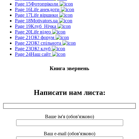
Page 15
Фотопріколи
Page 16
Life анекдоти
Page 17
Life віршики
Page 18
Motivators.ua
Page 19
Клуб_Нічка
Page 20
Life відео
Page 21
ОК! форум
Page 22
ОК! спільнота
Page 23
ОК! клуб
Page 24
Наш сайт
Книга звернень
Написати нам листа:
Ваше ім'я (обов'язково)
Ваш e-mail (обов'язково)