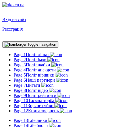
Вхід на сайт
Реєстрація
Toggle navigation
Page 1
Політ лінки
Page 2
Політ імхо
Page 3
Політ жабки
Page 4
Політ анекдоти
Page 5
Політ віршики
Page 6
Наші партнери
Page 7
Цитати
Page 8
Політ відео
Page 9
Політ рейтинги
Page 10
Таємна торба
Page 11
Зоряне сяйво
Page 12
Книга звернень
Page 13
Life лінки
Page 14
Life блоги