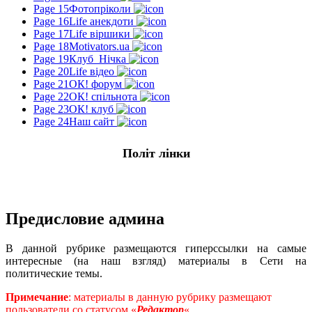
Page 15
Фотопріколи
Page 16
Life анекдоти
Page 17
Life віршики
Page 18
Motivators.ua
Page 19
Клуб_Нічка
Page 20
Life відео
Page 21
ОК! форум
Page 22
ОК! спільнота
Page 23
ОК! клуб
Page 24
Наш сайт
Політ лінки
Предисловие админа
В данной рубрике размещаются гиперссылки на самые
интересные (на наш взгляд) материалы в Сети на
политические темы.
Примечание
: материалы в данную рубрику размещают
пользователи со статусом «
Редактор
«.