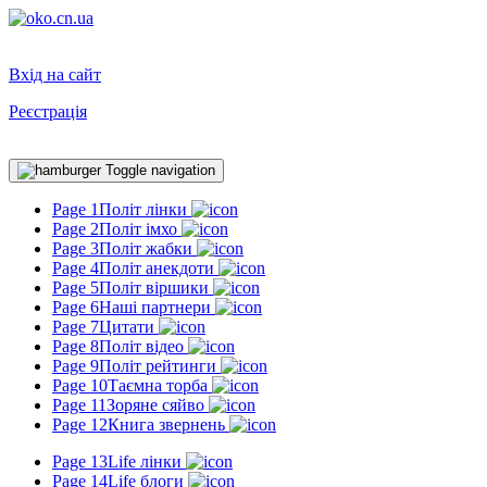
Вхід на сайт
Реєстрація
Toggle navigation
Page 1
Політ лінки
Page 2
Політ імхо
Page 3
Політ жабки
Page 4
Політ анекдоти
Page 5
Політ віршики
Page 6
Наші партнери
Page 7
Цитати
Page 8
Політ відео
Page 9
Політ рейтинги
Page 10
Таємна торба
Page 11
Зоряне сяйво
Page 12
Книга звернень
Page 13
Life лінки
Page 14
Life блоги