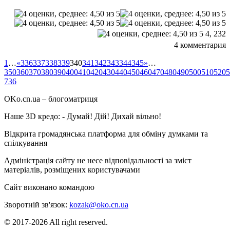
4,
232
4 комментария
1
…
«
336
337
338
339
340
341
342
343
344
345
»
…
350
360
370
380
390
400
410
420
430
440
450
460
470
480
490
500
510
520
5
736
OKo.cn.ua
– блогоматриця
Наше 3D кредо: -
Думай! Дій! Дихай вільно!
Відкрита громадянська платформа для обміну думками та
спілкування
Адміністрація сайту не несе відповідальності за зміст
матеріалів, розміщених користувачами
Сайт виконано командою
wptheme.us
Зворотній зв'язок:
kozak@oko.cn.ua
© 2017-2026 All right reserved.