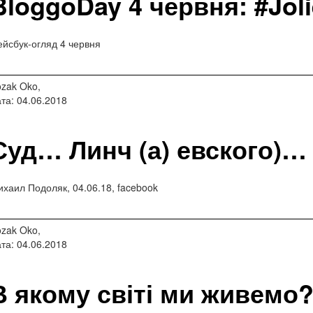
BloggoDay 4 червня: #Jol
йсбук-огляд 4 червня
zak Oko,
та: 04.06.2018
Суд… Линч (а) евского)…
хаил Подоляк, 04.06.18, facebook
zak Oko,
та: 04.06.2018
В якому світі ми живемо