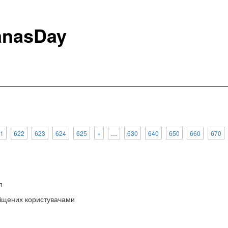
anasDay
1
622
623
624
625
»
…
630
640
650
660
670
я
зміщених користувачами