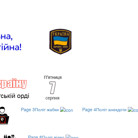
Page 3
Політ жабки
Page 4
Політ анекдоти
Page 8
Політ відео