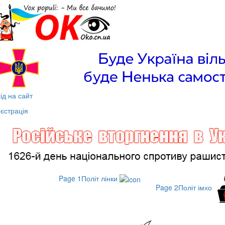
ід на сайт
єстрація
Page 1
Політ лінки
Page 2
Політ імхо