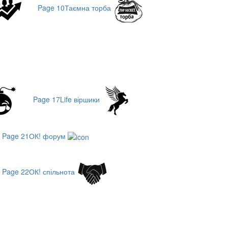
Page 10
Таємна торба
Page 17
Life віршики
Page 21
ОК! форум
Page 22
ОК! спільнота