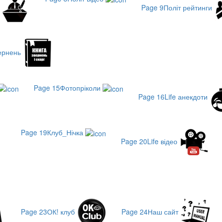
и
Page 9
Політ рейтинги
вернень
Page 15
Фотопріколи
Page 16
Life анекдоти
Page 19
Клуб_Нічка
Page 20
Life відео
Page 23
ОК! клуб
Page 24
Наш сайт