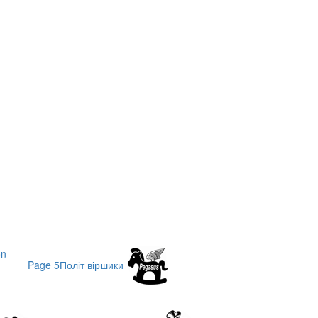
Page 5
Політ віршики