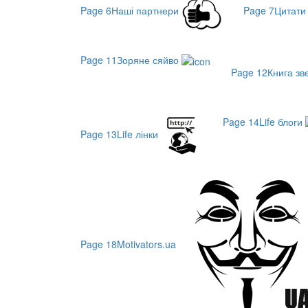
Page 6
Наші партнери
Page 7
Цитат
Page 11
Зоряне сяйво
Page 12
Книга з
Page 14
Life блоги
Page 13
Life лінки
Page 18
Motivators.ua