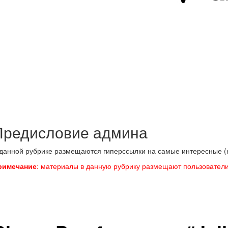
Предисловие админа
данной рубрике размещаются гиперссылки на самые интересные (н
римечание
: материалы в данную рубрику размещают пользователи