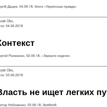
ргій Дацюк, 04.06.18, блоги «Українська правда»
zak Oko,
та: 04.06.2018
Контекст
ргей Рахманин, 02.06.18, «Зеркало недели»
zak Oko,
та: 03.06.2018
Власть не ищет легких п
ктор Небоженко, 03.06.18, facebook