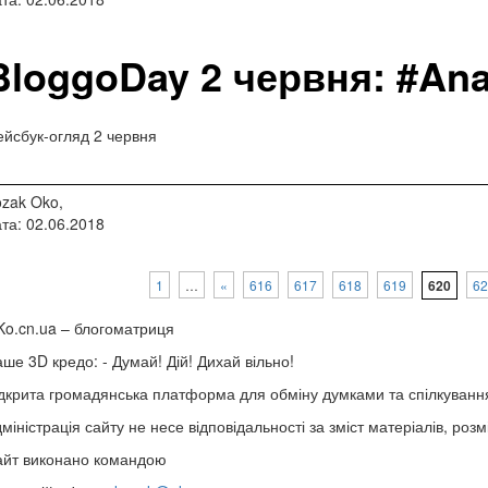
BloggoDay 2 червня: #An
йсбук-огляд 2 червня
zak Oko,
та: 02.06.2018
1
…
«
616
617
618
619
620
62
o.cn.ua
– блогоматриця
ше 3D кредо: -
Думай! Дій! Дихай вільно!
дкрита громадянська платформа для обміну думками та спілкуванн
міністрація сайту не несе відповідальності за зміст матеріалів, ро
айт виконано командою
wptheme.us