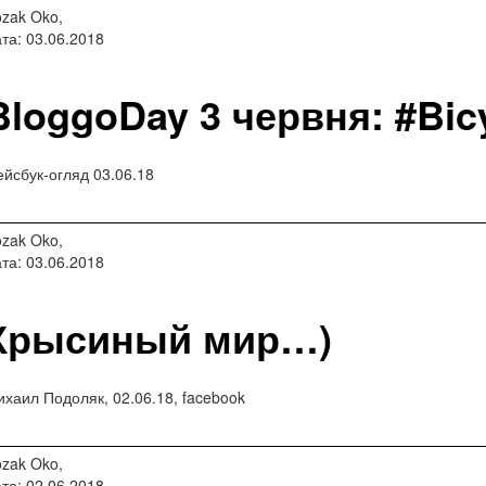
zak Oko,
та: 03.06.2018
BloggoDay 3 червня: #Bic
йсбук-огляд 03.06.18
zak Oko,
та: 03.06.2018
Крысиный мир…)
хаил Подоляк, 02.06.18, facebook
zak Oko,
та: 02.06.2018