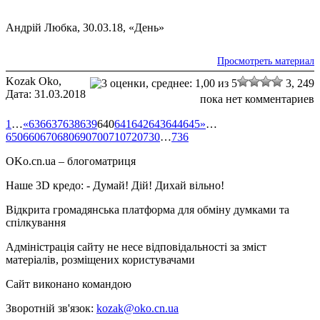
Андрій Любка, 30.03.18, «День»
Просмотреть материал
Kozak Oko,
3,
249
Дата: 31.03.2018
пока нет комментариев
1
…
«
636
637
638
639
640
641
642
643
644
645
»
…
650
660
670
680
690
700
710
720
730
…
736
OKo.cn.ua
– блогоматриця
Наше 3D кредо: -
Думай! Дій! Дихай вільно!
Відкрита громадянська платформа для обміну думками та
спілкування
Адміністрація сайту не несе відповідальності за зміст
матеріалів, розміщених користувачами
Сайт виконано командою
wptheme.us
Зворотній зв'язок:
kozak@oko.cn.ua