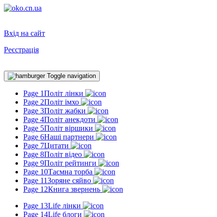
Вхід на сайт
Реєстрація
Toggle navigation
Page 1
Політ лінки
Page 2
Політ імхо
Page 3
Політ жабки
Page 4
Політ анекдоти
Page 5
Політ віршики
Page 6
Наші партнери
Page 7
Цитати
Page 8
Політ відео
Page 9
Політ рейтинги
Page 10
Таємна торба
Page 11
Зоряне сяйво
Page 12
Книга звернень
Page 13
Life лінки
Page 14
Life блоги