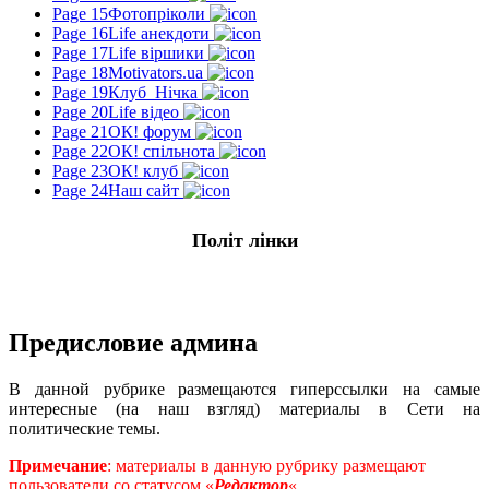
Page 15
Фотопріколи
Page 16
Life анекдоти
Page 17
Life віршики
Page 18
Motivators.ua
Page 19
Клуб_Нічка
Page 20
Life відео
Page 21
ОК! форум
Page 22
ОК! спільнота
Page 23
ОК! клуб
Page 24
Наш сайт
Політ лінки
Предисловие админа
В данной рубрике размещаются гиперссылки на самые
интересные (на наш взгляд) материалы в Сети на
политические темы.
Примечание
: материалы в данную рубрику размещают
пользователи со статусом «
Редактор
«.