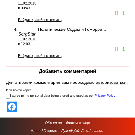
11.02.2018
в 03:43
1
Войдите, чтобы ответить
Политические Содом и Гоморра…
SergStar
11.02.2018
в 12:03
1
Войдите, чтобы ответить
Добавить комментарий
Для отправки комментария вам необходимо
авторизоваться
.
Или войти через:
I agree to my personal data being stored and used as per
Privacy Policy
OKo.cn.ua
– блогоматриця
Наше 3D кредо: -
Думай! Дій! Дихай вільно!