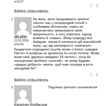
в 23:27
3
Войдите, чтобы ответить
На жаль, вони продовжують цинічно
«мати» нас у неприродній спосіб з
особливим збоченням, навіть не
намагаючись замаскувати свою
аморальність: а чого ховатися, народ
did pihto
мовчить й «хаває». Йому (народу) все
11.02.2018
байдуже, ліньки й натякнути цій знахабнілій
в 02:53
зграє, що від непомірного «ковтання»
бюджетних (народних) коштів, може статися «швидка
Настя» й конфуза не ароматна по ногах потече. Може,
всеж-таки, дружньо вийдемо 18 лютого і, хоча би
пальцятами зробимо «асясяй», чи знову будемо
«дядьку доброго» чекати, щоб нам галушки в рота
закодував би?
2
Войдите, чтобы ответить
Падлюка третьего тысячелетия
Капитан Колбасьев