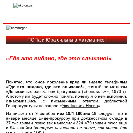
Вхід на сайт
Реєстрація
Toggle
navigation
ПОПа и Юра сильны в математике!
«Где это видано, где это слыхано!»
Понятно, что юное поколение вряд ли видело телефильм
«
Где это видано, где это слыхано!
«, снятый по мотивам
«Денискиных рассказов» Драгунского («Ленфильм», 1973 г).
А потому им будет сложно понять, почему я о нем вспомнил,
ознакомившись с письменным ответом доблестной
Генпрокуратуры на запрос «
Українських Новин
«.
Из письма от 9 октября
исх.19/4-180вих-18
следует, что в
январе месяце Биде-прокурору при должностном окладе в
37 тыс.гривен ловко так начислили 324 479 гривен плюс еще
и 94 копейки
(которые начислили не иначе, как чисто для
смеха – прим.О.Ф.)
.