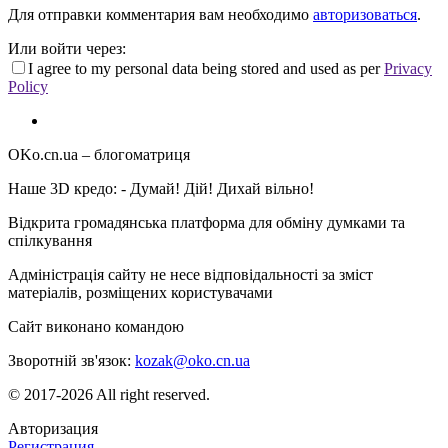
Для отправки комментария вам необходимо
авторизоваться
.
Или войти через:
I agree to my personal data being stored and used as per
Privacy
Policy
OKo.cn.ua
– блогоматриця
Наше 3D кредо: -
Думай! Дій! Дихай вільно!
Відкрита громадянська платформа для обміну думками та
спілкування
Адміністрація сайту не несе відповідальності за зміст
матеріалів, розміщених користувачами
Сайт виконано командою
wptheme.us
Зворотній зв'язок:
kozak@oko.cn.ua
© 2017-2026 All right reserved.
Авторизация
Регистрация