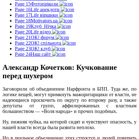
Page 15
Фотопріколи
Page 16
Life анекдоти
Page 17
Life віршики
Page 18
Motivators.ua
Page 19
Клуб_Нічка
Page 20
Life відео
Page 21
ОК! форум
Page 22
ОК! спільнота
Page 23
ОК! клуб
Page 24
Наш сайт
Александр Кочетков: Кучкование
перед шухером
Заговорили об объединении Нарфронта и БПП. Туда же, по
логике вещей, могут примкнуть мажоритарщики от власти, не
надеющиеся проскочить по округу по второму разу, а также
депутаты от групп, аффилированных с властным
большинством — «Воля народа» и прочих подобных.
Ну, нижняя чуйка, на которой сидят и чувствуют опасность, у
нашей власти всегда была развита неплохо.
Но в реальное объединение этих структур и людей поверить