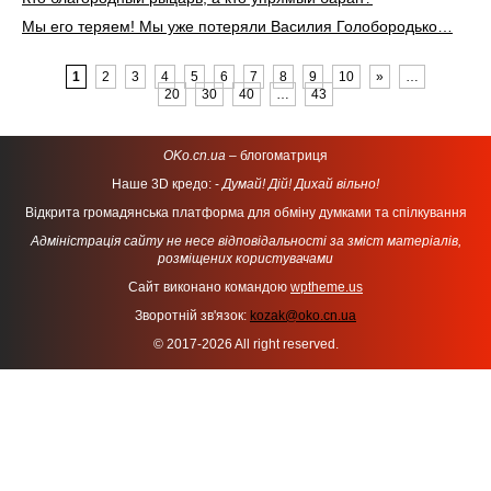
Мы его теряем! Мы уже потеряли Василия Голобородько…
1
2
3
4
5
6
7
8
9
10
»
…
20
30
40
…
43
OKo.cn.ua
– блогоматриця
Наше 3D кредо: -
Думай! Дій! Дихай вільно!
Відкрита громадянська платформа для обміну думками та спілкування
Адміністрація сайту не несе відповідальності за зміст матеріалів,
розміщених користувачами
Сайт виконано командою
wptheme.us
Зворотній зв'язок:
kozak@oko.cn.ua
© 2017-2026 All right reserved.