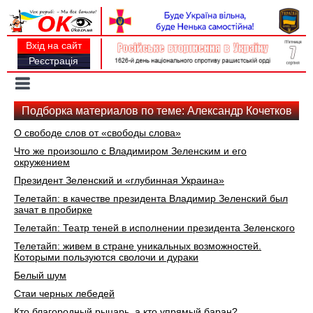
Вхід на сайт
Реєстрація
Toggle
navigation
Подборка материалов по теме: Александр Кочетков
О свободе слов от «свободы слова»
Что же произошло с Владимиром Зеленским и его
окружением
Президент Зеленский и «глубинная Украина»
Телетайп: в качестве президента Владимир Зеленский был
зачат в пробирке
Телетайп: Театр теней в исполнении президента Зеленского
Телетайп: живем в стране уникальных возможностей.
Которыми пользуются сволочи и дураки
Белый шум
Стаи черных лебедей
Кто благородный рыцарь, а кто упрямый баран?