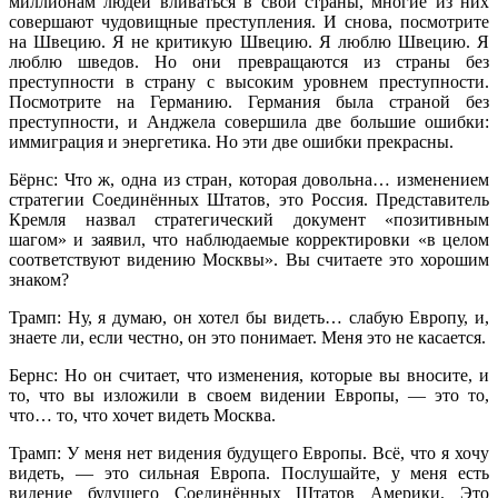
миллионам людей вливаться в свои страны, многие из них
совершают чудовищные преступления. И снова, посмотрите
на Швецию. Я не критикую Швецию. Я люблю Швецию. Я
люблю шведов. Но они превращаются из страны без
преступности в страну с высоким уровнем преступности.
Посмотрите на Германию. Германия была страной без
преступности, и Анджела совершила две большие ошибки:
иммиграция и энергетика. Но эти две ошибки прекрасны.
Бёрнс: Что ж, одна из стран, которая довольна… изменением
стратегии Соединённых Штатов, это Россия. Представитель
Кремля назвал стратегический документ «позитивным
шагом» и заявил, что наблюдаемые корректировки «в целом
соответствуют видению Москвы». Вы считаете это хорошим
знаком?
Трамп: Ну, я думаю, он хотел бы видеть… слабую Европу, и,
знаете ли, если честно, он это понимает. Меня это не касается.
Бернс: Но он считает, что изменения, которые вы вносите, и
то, что вы изложили в своем видении Европы, — это то,
что… то, что хочет видеть Москва.
Трамп: У меня нет видения будущего Европы. Всё, что я хочу
видеть, — это сильная Европа. Послушайте, у меня есть
видение будущего Соединённых Штатов Америки. Это