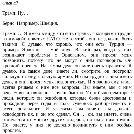
альянс?
Трамп: Ну…
Бернс: Например, Швеция.
Трамп: … Я имею в виду, что есть страны, с которыми трудно
взаимодействовать с НАТО. Не то чтобы они не должны быть
такими. Я думаю, что хорошо, что они есть. Турция —
пример. Эрдоган — мой друг. Всякий раз, когда у них
возникают проблемы с Эрдоганом, они просят меня
позвонить, потому что не могут с ним поговорить. Он
крепкий орешек. На самом деле он мне очень нравится. Я
думаю, на самом деле, знаете ли, смотрите, он построил
сильную страну, сильную армию. Но им трудно с ним иметь
дело, и они просят меня позвонить ему. И я звоню ему, и мы
всегда решаем с ним все вопросы. Вы знаете, мы с ним
решаем все правильно … очень быстро. У нас были некоторые
люди, которых он освободил, которые были арестованы и
проходили через годы и годы судебных разбирательств и
всего остального. И я сказал, вы знаете, вы должны
освободить их, и он это сделал. Он … он, вы знаете, очень
отличается от многих других лидеров, но им с ним трудно.
Но, знаете, у них не должно возникнуть с ним особых
проблем.