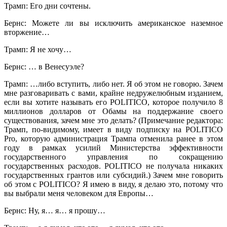
Трамп: Его дни сочтены.
Бернс: Можете ли вы исключить американское наземное
вторжение…
Трамп: Я не хочу…
Бернс: … в Венесуэле?
Трамп: …либо вступить, либо нет. Я об этом не говорю. Зачем
мне разговаривать с вами, крайне недружелюбным изданием,
если вы хотите называть его POLITICO, которое получило 8
миллионов долларов от Обамы на поддержание своего
существования, зачем мне это делать? (Примечание редактора:
Трамп, по-видимому, имеет в виду подписку на POLITICO
Pro, которую администрация Трампа отменила ранее в этом
году в рамках усилий Министерства эффективности
государственного управления по сокращению
государственных расходов. POLITICO не получала никаких
государственных грантов или субсидий.) Зачем мне говорить
об этом с POLITICO? Я имею в виду, я делаю это, потому что
вы выбрали меня человеком для Европы…
Бернс: Ну, я… я… я прошу…