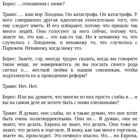
Бернс: …отношения с ними?
Трамп: … ваш мэр Лондона. Он катастрофа. Он катастрофа. У
него совершенно другая идеология относительно того, что
ему следует иметь. И его избирают, потому что пришло так
много людей. Они голосуют за него сейчас, потому что,
знаете ли, это как… это как-то так. Но я ненавижу то, что
случилось с Лондоном, и ненавижу то, что случилось с
Парижем. Ненавижу, когда вижу это.
Бернс: Знаете, сэр, иногда трудно сказать, когда вы говорите
такие вещи, не намереваетесь ли вы послать своего рода
сигнал о… жесткой любви к нашим союзникам, чтобы
подтолкнуть их к проведению реформ?
Трамп: Нет. Нет.
Бернс: Или вы думаете, что многие из них просто слабы и… и
вы на самом деле не хотите быть с ними союзниками?
Трамп: Я думаю, они слабы, но я также думаю, что они хотят
быть очень политкорректными. Они не… Я думаю, они не
знают, что делать. Европа не знает, что делать. Они тоже не
знают, что делать в торговле. Я вижу, как там много торговли,
знаете ли, происходит. Это немного опасно. Но… но Европа,