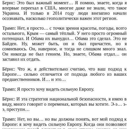
Бернс: Это был важный момент… Я помню, знаете, когда я
впервые переехал в США, многие даже не знали, что такое
Украина. И только в 2014 году люди внезапно начали
осознавать, насколько геополитически важен этот регион.
Трамп: Нет, я просто… с точки зрения красоты, погоды, всего
остального, Крым — самый тёплый. У него просто огромный
потенциал. И Обама их вынудил… Обама это сделал. Это не
Байден. Ну, может быть, он и был причастен, но я
сомневаюсь. Он, наверное, и тогда не слишком много знал.
Он никогда не был гением. Но, знаете, Обама отдал… он
заставил их отдать.
Бёрнс: Что ж, я действительно считаю, что ваш подход к
Европе… сильно отличается от подхода любого из ваших
предшественников. И… и это…
Трамп: Я просто хочу видеть сильную Европу.
Бёрнс: И эта стратегия национальной безопасности, я имею в
виду, много говорит о переменах, которых вы хотите. Э-э… э-
э, преступн…
Трамп: Нет, но вы… но вы должны понять, вот мой подход к
Европе: я хочу видеть сильную Европу. Когда они позволяют