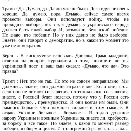
Трамп : Да. Думаю, да. Давно уже не было. Дела идут не очень
хорошо. Да, думаю, пора. Думаю, сейчас самое время
провести выборы. Они используют войну, чтобы не
проводить выборы, но, э-э, я думаю, у украинского народа
должен быть такой выбор. И, возможно, Зеленский победит.
Не знаю, кто победит. Но у них давно не было выборов.
Знаете, они говорят о демократии, но в какой-то момент это
уже не демократия.
Бёрнс : В воскресенье ваш сын, Дональд Трамп-младший,
ответил на вопрос журналиста о том, покинете ли вы
украинский пост, и ваш сын сказал: «Думаю, что да». Это
правда?
Трамп : Нет, это не так. Но это не совсем неправильно. Мы
должны… знаете, они должны играть в мяч. Если они, э-э…
если они не читают соглашения, потенциальные соглашения,
знаете, с Россией будет нелегко, потому что у России есть
преимущество… преимущество. И они всегда им были. Они
намного больше. Они намного сильнее в этом смысле. Я
отдаю Украине большое… большое… Я отдаю должное
народу Украины и военным Украины за, знаете ли, храбрость,
за борьбу и все такое. Но знаете, в какой-то момент размер
победит, в общем и целом. И это огромный размер, э-э… вы…