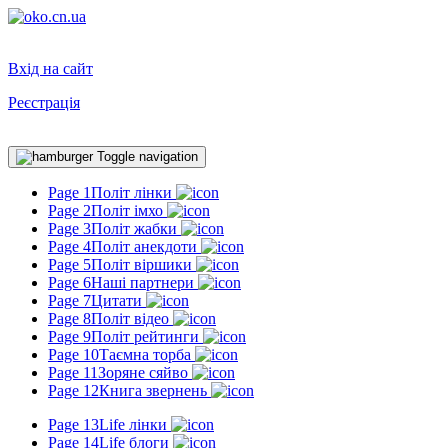
Вхід на сайт
Реєстрація
Toggle navigation
Page 1
Політ лінки
Page 2
Політ імхо
Page 3
Політ жабки
Page 4
Політ анекдоти
Page 5
Політ віршики
Page 6
Наші партнери
Page 7
Цитати
Page 8
Політ відео
Page 9
Політ рейтинги
Page 10
Таємна торба
Page 11
Зоряне сяйво
Page 12
Книга звернень
Page 13
Life лінки
Page 14
Life блоги