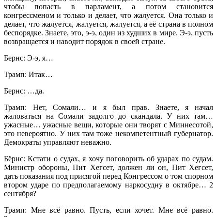
чтобы попасть в парламент, а потом становится
конгрессменом и только и делает, что жалуется. Она только и
делает, что жалуется, жалуется, жалуется, а её страна в полном
беспорядке. Знаете, это, э-э, один из худших в мире. Э-э, пусть
возвращается и наводит порядок в своей стране.
Бернс: Э-э, я…
Трамп: Итак…
Бернс: …да.
Трамп: Нет, Сомали… и я был прав. Знаете, я начал
жаловаться на Сомали задолго до скандала. У них там…
ужасные… ужасные вещи, которые они творят с Миннесотой,
это невероятно. У них там тоже некомпетентный губернатор.
Демократы управляют неважно.
Бёрнс: Кстати о судах, я хочу поговорить об ударах по судам.
Министр обороны, Пит Хегсет, должен ли он, Пит Хегсет,
дать показания под присягой перед Конгрессом о том спорном
втором ударе по предполагаемому наркосудну в октябре… 2
сентября?
Трамп: Мне всё равно. Пусть, если хочет. Мне всё равно.