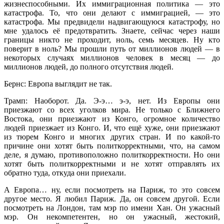
жизнеспособными. Их иммиграционная политика — это
катастрофа. То, что они делают с иммиграцией, — это
катастрофа. Мы предвидели надвигающуюся катастрофу, но
мне удалось её предотвратить. Знаете, сейчас через наши
границы никто не проходит, ноль, семь месяцев. Ну кто
поверит в ноль? Мы прошли путь от миллионов людей — в
некоторых случаях миллионов человек в месяц — до
миллионов людей, до полного отсутствия людей.
Бернс: Европа выглядит не так.
Трамп: Наоборот. Да. Э-э… э-э, нет. Из Европы они
приезжают со всех уголков мира. Не только с Ближнего
Востока, они приезжают из Конго, огромное количество
людей приезжает из Конго. И, что ещё хуже, они приезжают
из тюрем Конго и многих других стран. И по какой-то
причине они хотят быть политкорректными, что, на самом
деле, я думаю, противоположно политкорректности. Но они
хотят быть политкорректными и не хотят отправлять их
обратно туда, откуда они приехали.
А Европа… ну, если посмотреть на Париж, то это совсем
другое место. Я любил Париж. Да, он совсем другой. Если
посмотреть на Лондон, там мэр по имени Хан. Он ужасный
мэр. Он некомпетентен, но он ужасный, жестокий,