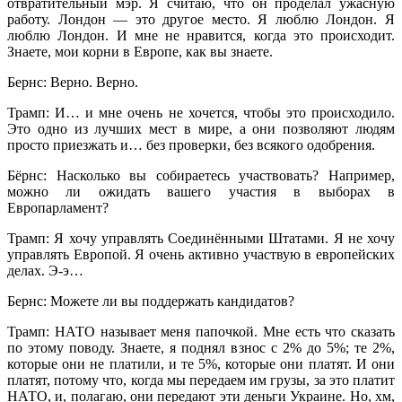
отвратительный мэр. Я считаю, что он проделал ужасную
работу. Лондон — это другое место. Я люблю Лондон. Я
люблю Лондон. И мне не нравится, когда это происходит.
Знаете, мои корни в Европе, как вы знаете.
Бернс: Верно. Верно.
Трамп: И… и мне очень не хочется, чтобы это происходило.
Это одно из лучших мест в мире, а они позволяют людям
просто приезжать и… без проверки, без всякого одобрения.
Бёрнс: Насколько вы собираетесь участвовать? Например,
можно ли ожидать вашего участия в выборах в
Европарламент?
Трамп: Я хочу управлять Соединёнными Штатами. Я не хочу
управлять Европой. Я очень активно участвую в европейских
делах. Э-э…
Бернс: Можете ли вы поддержать кандидатов?
Трамп: НАТО называет меня папочкой. Мне есть что сказать
по этому поводу. Знаете, я поднял взнос с 2% до 5%; те 2%,
которые они не платили, и те 5%, которые они платят. И они
платят, потому что, когда мы передаем им грузы, за это платит
НАТО, и, полагаю, они передают эти деньги Украине. Но, хм,