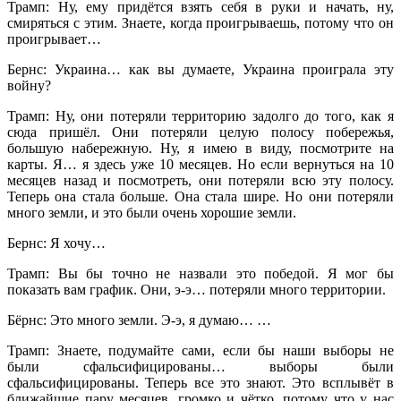
Трамп: Ну, ему придётся взять себя в руки и начать, ну,
смиряться с этим. Знаете, когда проигрываешь, потому что он
проигрывает…
Бернс: Украина… как вы думаете, Украина проиграла эту
войну?
Трамп: Ну, они потеряли территорию задолго до того, как я
сюда пришёл. Они потеряли целую полосу побережья,
большую набережную. Ну, я имею в виду, посмотрите на
карты. Я… я здесь уже 10 месяцев. Но если вернуться на 10
месяцев назад и посмотреть, они потеряли всю эту полосу.
Теперь она стала больше. Она стала шире. Но они потеряли
много земли, и это были очень хорошие земли.
Бернс: Я хочу…
Трамп: Вы бы точно не назвали это победой. Я мог бы
показать вам график. Они, э-э… потеряли много территории.
Бёрнс: Это много земли. Э-э, я думаю… …
Трамп: Знаете, подумайте сами, если бы наши выборы не
были сфальсифицированы… выборы были
сфальсифицированы. Теперь все это знают. Это всплывёт в
ближайшие пару месяцев, громко и чётко, потому что у нас