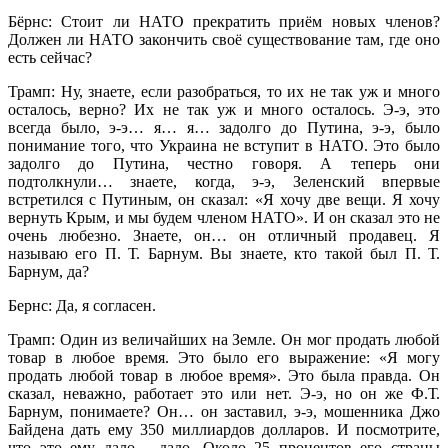
Бёрнс: Стоит ли НАТО прекратить приём новых членов?
Должен ли НАТО закончить своё существование там, где оно
есть сейчас?
Трамп: Ну, знаете, если разобраться, то их не так уж и много
осталось, верно? Их не так уж и много осталось. Э-э, это
всегда было, э-э… я… я… задолго до Путина, э-э, было
понимание того, что Украина не вступит в НАТО. Это было
задолго до Путина, честно говоря. А теперь они
подтолкнули… знаете, когда, э-э, Зеленский впервые
встретился с Путиным, он сказал: «Я хочу две вещи. Я хочу
вернуть Крым, и мы будем членом НАТО». И он сказал это не
очень любезно. Знаете, он… он отличный продавец. Я
называю его П. Т. Барнум. Вы знаете, кто такой был П. Т.
Барнум, да?
Бернс: Да, я согласен.
Трамп: Один из величайших на Земле. Он мог продать любой
товар в любое время. Это было его выражение: «Я могу
продать любой товар в любое время». Это была правда. Он
сказал, неважно, работает это или нет. Э-э, но он же Ф.Т.
Барнум, понимаете? Он… он заставил, э-э, мошенника Джо
Байдена дать ему 350 миллиардов долларов. И посмотрите,
что это ему дало… дало. Около 25 процентов его страны