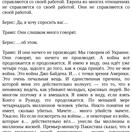
справляются со своей работой. Европа во многих отношениях
не справляется со своей работой. Они не справляются со
своей работой.
Бернс: Да, я хочу спросить вас…
Трамп: Они слишком много говорят.
Бернс: …об этом.
Трамп: И они ничего не производят. Мы говорим об Украине.
Они говорят, но ничего не производят. А война всё
продолжается и продолжается. Я имею в виду, она идёт уже
четыре года, задолго до того, как я сюда пришёл. Это не моя
война. Это война Джо Байдена. И… с точки зрения Америки.
Это очень печальная вещь. И единственная причина, по
которой меня это действительно волнует, — это то, что я
ненавижу видеть, как убивают молодых, красивых людей. Во
многом поэтому я и вмешался. Я имею в виду, если взять
Конго и Руанду, это продолжается. По меньшей мере
четырнадцать миллионов человек убиты. Никто понятия не
имеет, сколько убитых. Мачете… много убийств мачете.
Ужасно. Но если посмотреть на войны… и некоторые из войн,
которые я… действительно вёл… унесли бы миллионы и
миллионы жизней. Премьер-министр Пакистана сказал, что я
спас миллионы людей, вмешавшись… знаете, остановив