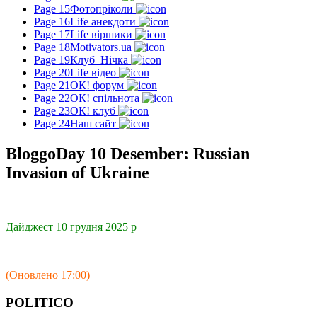
Page 15
Фотопріколи
Page 16
Life анекдоти
Page 17
Life віршики
Page 18
Motivators.ua
Page 19
Клуб_Нічка
Page 20
Life відео
Page 21
ОК! форум
Page 22
ОК! спільнота
Page 23
ОК! клуб
Page 24
Наш сайт
BloggoDay 10 Desember: Russian
Invasion of Ukraine
Дайджест 10 грудня 2025 р
(Оновлено 17:00)
POLITICO