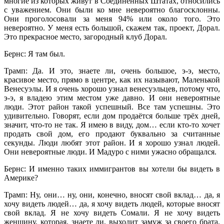
многие из которых живут в Соединённых Штатах, относились
с уважением. Они были ко мне невероятно благосклонны.
Они проголосовали за меня 94% или около того. Это
невероятно. У меня есть большой, скажем так, проект, Дорал.
Это прекрасное место, загородный клуб Дорал.
Бернс: Я там был.
Трамп: Да. И это, знаете ли, очень большое, э-э, место,
красивое место, прямо в центре, как их называют, Маленькой
Венесуэлы. И я очень хорошо узнал венесуэльцев, потому что,
э-э, я владею этим местом уже давно. И они невероятные
люди. Этот район такой успешный. Все там успешны. Это
удивительно. Говорят, если дом продаётся больше трёх дней,
значит, что-то не так. Я имею в виду, дом… если кто-то хочет
продать свой дом, его продают буквально за считанные
секунды. Люди любят этот район. И я хорошо узнал людей.
Они невероятные люди. И Мадуро с ними ужасно обращался.
Бернс: И именно таких иммигрантов вы хотели бы видеть в
Америке?
Трамп: Ну, они… ну, они, конечно, вносят свой вклад… да, я
хочу видеть людей… да, я хочу видеть людей, которые вносят
свой вклад. Я не хочу видеть Сомали. Я не хочу видеть
женщину, которая, знаете ли, выходит замуж за своего брата,