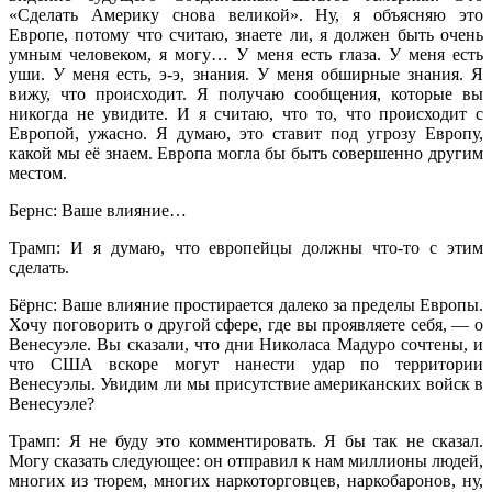
«Сделать Америку снова великой». Ну, я объясняю это
Европе, потому что считаю, знаете ли, я должен быть очень
умным человеком, я могу… У меня есть глаза. У меня есть
уши. У меня есть, э-э, знания. У меня обширные знания. Я
вижу, что происходит. Я получаю сообщения, которые вы
никогда не увидите. И я считаю, что то, что происходит с
Европой, ужасно. Я думаю, это ставит под угрозу Европу,
какой мы её знаем. Европа могла бы быть совершенно другим
местом.
Бернс: Ваше влияние…
Трамп: И я думаю, что европейцы должны что-то с этим
сделать.
Бёрнс: Ваше влияние простирается далеко за пределы Европы.
Хочу поговорить о другой сфере, где вы проявляете себя, — о
Венесуэле. Вы сказали, что дни Николаса Мадуро сочтены, и
что США вскоре могут нанести удар по территории
Венесуэлы. Увидим ли мы присутствие американских войск в
Венесуэле?
Трамп: Я не буду это комментировать. Я бы так не сказал.
Могу сказать следующее: он отправил к нам миллионы людей,
многих из тюрем, многих наркоторговцев, наркобаронов, ну,