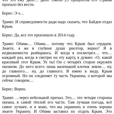
пропало без вести.
Бернс: Э-э…
Трамп: И справедливости ради надо сказать, что Байден отдал
Крым.
Бернс: Да, все это произошло в 2014 году.
Трамп: Обама… Обама… потому что Крым был сердцем.
Знаете, я же в глубине души риелтор, верно? Я в
недвижимости разбираюсь. И когда я посмотрел… что…
каждый раз, когда я смотрю на эту карту, я думаю: «О, какой
красивый этот Крым. Ух ты! Он с четырёх сторон окружён
океаном. До него всего лишь маленький клочок земли… ну,
до главного… ну, до главного. Я имею в виду, Крым
огромный. Но он соединяет ту часть Украины, о которой мы
сейчас говорим…
Бернс: Верно.
Трамп: …через небольшой причал. Это… это четыре стороны
океана, в самой тёплой его части. Там лучшая погода, всё
самое лучшее, и я знаю, что вы украинец и очень хорошо
знаете Украину. И Обама заставил их отдать Крым. Это