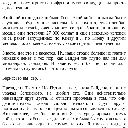
когда вы посмотрите на цифры, я имею в виду, цифры просто
сумасшедшие.
Этой войны не должно было быть. Этой войны никогда бы не
случилось, будь я президентом. Как грустно, что погибли
миллионы людей, очень много солдат. Знаете, в прошлом
месяце они потеряли 27 000 солдат и ещё несколько человек
из-за ракет, запущенных по Киеву и… по Киеву и другим
местам. Но, ах, какое… какое… какое горе для человечества.
Знаете, нас это не касается. Ну, наша страна больше не платит
никаких денег с тех пор, как Байден так глупо дал им 350
миллиардов долларов. И знаете, если бы он их не дал,
возможно, случилось бы что-то другое.
Бернс: Но вы, сэр…
Президент Трамп : Но Путин… не уважал Байдена, и он не
уважал Зеленского, не любил его. Они действительно
ненавидят друг друга. И отчасти проблема в том, что они
действительно очень сильно ненавидят друг друга,
понимаете. И им очень трудно пытаться заключить сделку.
Это сложнее, чем большинство. Я… я урегулировал восемь
войн, и эта… я бы сказал, девятая. Это была бы самая легкая, я
бы сказал, или одна из самых легких. Я имею в виду, я