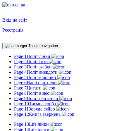
Вхід на сайт
Реєстрація
Toggle navigation
Page 1
Політ лінки
Page 2
Політ імхо
Page 3
Політ жабки
Page 4
Політ анекдоти
Page 5
Політ віршики
Page 6
Наші партнери
Page 7
Цитати
Page 8
Політ відео
Page 9
Політ рейтинги
Page 10
Таємна торба
Page 11
Зоряне сяйво
Page 12
Книга звернень
Page 13
Life лінки
Page 14
Life блоги