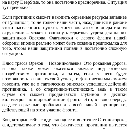
на карту DeepState, то она достаточно красноречива. Ситуация
тут тревожная.
Если противник сможет накопить серьезные ресурсы западнее
от Гуляйполя, то не только наши части, находящиеся в районе
этого населенного пункта, могут оказаться в оперативном
окружении – может возникнуть серьезная угроза для наших
защитников Орехова. Фактически с левого фланга нашей
обороны вполне реально может быть создана предпосылка для
того, чтобы наши защитники попали в достаточно сложную
ситуацию.
Плюс трасса Орехов – Новониколаевка. Это рокадная дорога,
и она также может оказаться вначале под огневым
воздействием противника, а затем, если у него будет
возможность развивать свой успех, то фактически мы сможем
говорить уже не о тактических эпизодах успешных действий
противника, а об оперативно-тактических, ведь в таком
случае он сможет продвигаться глубиной в десятки
километров по широкой линии фронта. Это, в свою очередь,
создаст серьезные проблемы для всей нашей группировки,
действующей на этом участке фронта.
Бои, которые сейчас идут западнее и восточнее Степногорска,
свидетельствуют о том, что фактически противник пытается