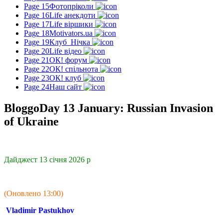
Page 15
Фотопріколи
Page 16
Life анекдоти
Page 17
Life віршики
Page 18
Motivators.ua
Page 19
Клуб_Нічка
Page 20
Life відео
Page 21
ОК! форум
Page 22
ОК! спільнота
Page 23
ОК! клуб
Page 24
Наш сайт
BloggoDay 13 January: Russian Invasion
of Ukraine
Дайджест 13 січня 2026 р
(Оновлено 13:00)
Vladimir Pastukhov