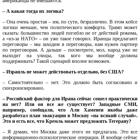
американцы не вмешаются.
– А какая тогда их логика?
– Она очень простая – им, по сути, безразлично. В этом кейсе
логики меньше, чем политического комфорта. Трамп может
сказать: большинство людей погибло не от действий режима,
а «из-за НАТО» – он уже такое говорил. Иранцы предлагают
переговоры – мы заходим в переговоры, нам нужен партнер
по переговорам. А дальше – посмотрите, мол, народ уже не
выходит на улицы, так кого мы вообще должны
поддерживать? Такой сценарий вполне возможен.
– Израиль не может действовать отдельно, без США?
– Самостоятельно – нет. Это должно быть согласовано и
синхронизировано.
– Российский фактор для Ирана сейчас сошел практически
на нет? Или он все же существует? Западные СМИ,
например, сообщали, что Али Хаменеи якобы даже
разработал план эвакуации в Москву «на всякий случай».
Это и есть все, что Кремль может предложить Тегерану?
– Я думаю, что Москва даже этого не предлагала. Это все
информационно-психологические операции. И вообще сейчас