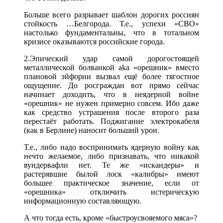
Больше всего разрывает шаблон дорогих россиян
стойкость …Белгорода. Т.е., успехи «СВО»
настолько фундаментальны, что в тотальном
кризисе оказываются российские города.
2.Эпический удар самой дорогостоящей
металлической болванкой aka «орешник» вместо
плановой эйфории вызвал ещё более тягостное
ощущение. До росграждан вот прямо сейчас
начинает доходить, что в неядерной войне
«орешник» не нужен примерно совсем. Ибо даже
как средство устрашения после второго раза
перестаёт работать. Поджигание электрокабеля
(как в Берлине) наносит больший урон.
Т.е., либо надо воспринимать ядерную войну как
нечто желаемое, либо признавать, что никакой
вундервафли нет. Те же «искандеры» и
растерявшие былой лоск «калибры» имеют
большее практическое значение, если от
«орешника» отключить истерическую
информационную составляющую.
А что тогда есть, кроме «быстроусвояемого мяса»?