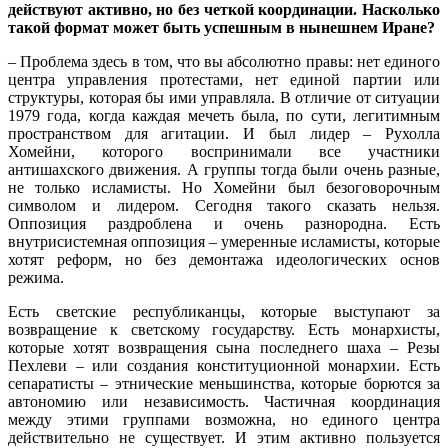
действуют активно, но без четкой координации. Насколько
такой формат может быть успешным в нынешнем Иране?
– Проблема здесь в том, что вы абсолютно правы: нет единого
центра управления протестами, нет единой партии или
структуры, которая бы ими управляла. В отличие от ситуации
1979 года, когда каждая мечеть была, по сути, легитимным
пространством для агитации. И был лидер – Рухолла
Хомейни, которого воспринимали все участники
антишахского движения. А группы тогда были очень разные,
не только исламисты. Но Хомейни был безоговорочным
символом и лидером. Сегодня такого сказать нельзя.
Оппозиция раздроблена и очень разнородна. Есть
внутрисистемная оппозиция – умеренные исламисты, которые
хотят реформ, но без демонтажа идеологических основ
режима.
Есть светские республиканцы, которые выступают за
возвращение к светскому государству. Есть монархисты,
которые хотят возвращения сына последнего шаха – Резы
Пехлеви – или создания конституционной монархии. Есть
сепаратисты – этнические меньшинства, которые борются за
автономию или независимость. Частичная координация
между этими группами возможна, но единого центра
действительно не существует. И этим активно пользуется