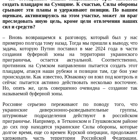
создать плацдарм на Сумщине. К счастью, Силы обороны
срывают эти планы и удерживают позиции. По вашим
оценкам, активизируясь на этом участке, может ли враг
преследовать иную цель, кроме цели отвлечения наших
сил и средств?
– Вновь возвращаемся к разговору, который был у нас
примерно полгода тому назад. Тогда мы пришли к выводу, что
задача, которую Путин поставил в мае 2024 года в части
создания буферной зоны на территории украинского
приграничья, остается актуальной. Соответственно,
противник на Сумском направлении пытается создать этот
плацдарм, атакуя наши рубежи и позиции там, где бои уже
происходили. Как известно, Юнаковку он взял под контроль и
сейчас пытается активно действовать несколько восточнее.
Но, опять же, цель совершенно очевидна – создание так
называемой буферной зоны.
Россияне серьезно переживают по поводу того, что
украинские диверсионно-разведывательные группы,
штурмовые подразделения действуют в российском
приграничье. Например, в Теткинском и Глушковском районе
до сих пор находятся украинские Силы обороны, которые
долгое время, еще со времен Курской операции, продолжают
удерживать часть территории Российской Федерации.