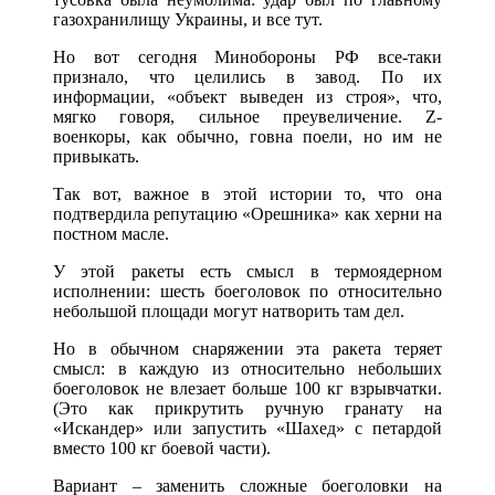
газохранилищу Украины, и все тут.
Но вот сегодня Минобороны РФ все-таки
признало, что целились в завод. По их
информации, «объект выведен из строя», что,
мягко говоря, сильное преувеличение. Z-
военкоры, как обычно, говна поели, но им не
привыкать.
Так вот, важное в этой истории то, что она
подтвердила репутацию «Орешника» как херни на
постном масле.
У этой ракеты есть смысл в термоядерном
исполнении: шесть боеголовок по относительно
небольшой площади могут натворить там дел.
Но в обычном снаряжении эта ракета теряет
смысл: в каждую из относительно небольших
боеголовок не влезает больше 100 кг взрывчатки.
(Это как прикрутить ручную гранату на
«Искандер» или запустить «Шахед» с петардой
вместо 100 кг боевой части).
Вариант – заменить сложные боеголовки на