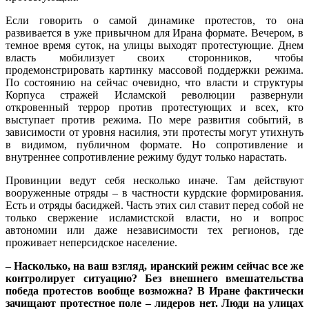
Если говорить о самой динамике протестов, то она
развивается в уже привычном для Ирана формате. Вечером, в
темное время суток, на улицы выходят протестующие. Днем
власть мобилизует своих сторонников, чтобы
продемонстрировать картинку массовой поддержки режима.
По состоянию на сейчас очевидно, что власти и структуры
Корпуса стражей Исламской революции развернули
откровенный террор против протестующих и всех, кто
выступает против режима. По мере развития событий, в
зависимости от уровня насилия, эти протесты могут утихнуть
в видимом, публичном формате. Но сопротивление и
внутреннее сопротивление режиму будут только нарастать.
Провинции ведут себя несколько иначе. Там действуют
вооруженные отряды – в частности курдские формирования.
Есть и отряды басиджей. Часть этих сил ставит перед собой не
только свержение исламистской власти, но и вопрос
автономии или даже независимости тех регионов, где
проживает неперсидское население.
– Насколько, на ваш взгляд, иранский режим сейчас все же
контролирует ситуацию? Без внешнего вмешательства
победа протестов вообще возможна? В Иране фактически
зачищают протестное поле – лидеров нет. Люди на улицах