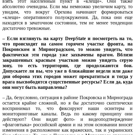
взять этот населенный пункт в «клещи». Они также
абсолютно очевидны. Если мы немножко увеличим карту, то
увидим, что вокруг Орехова начинают формироваться
«клещи» оперативного полуокружения. Да, пока они еще
находятся в зачаточном состоянии, тем не менее тенденции
достаточно тревожные.
– Если взглянуть на карту DeepState и посмотреть на то,
что происходит на самом горячем участке фронта, на
Покровском и Мирноградском, то можно увидеть, что
фактически эти города уже захвачены врагом. Вблизи
закрашенных красным участков можно увидеть серую
зону, то есть территории, где продолжаются бои.
Допускаете ли вы, что уже в ближайшие недели или даже
дни оборона этих городов может прекратиться и тогда у
врага высвободятся существенные ресурсы? Если да, куда
они могут быть направлены?
– Да, безусловно, ситуация в районе Покровска и Мирнограда
остается крайне сложной, но я бы достаточно скептически
воспринимал то, что фиксируют наши осинтеры и
мониторинговые каналы. Ведь по какому принципу они
действуют? Они видят фото- и видеоподтверждение
«флаговтыка» российской армии и на этом основании вносят
изменения в расположение как вражеских, так и украинских