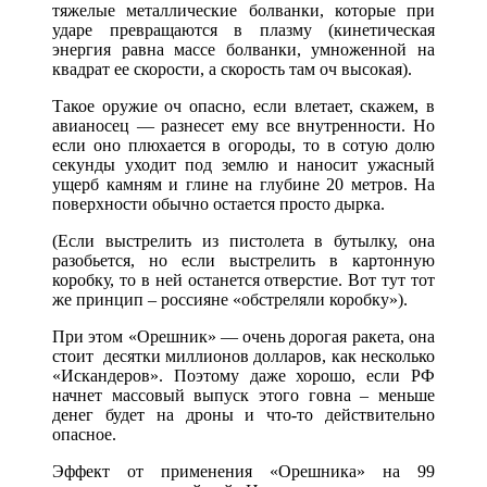
тяжелые металлические болванки, которые при
ударе превращаются в плазму (кинетическая
энергия равна массе болванки, умноженной на
квадрат ее скорости, а скорость там оч высокая).
Такое оружие оч опасно, если влетает, скажем, в
авианосец — разнесет ему все внутренности. Но
если оно плюхается в огороды, то в сотую долю
секунды уходит под землю и наносит ужасный
ущерб камням и глине на глубине 20 метров. На
поверхности обычно остается просто дырка.
(Если выстрелить из пистолета в бутылку, она
разобьется, но если выстрелить в картонную
коробку, то в ней останется отверстие. Вот тут тот
же принцип – россияне «обстреляли коробку»).
При этом «Орешник» — очень дорогая ракета, она
стоит десятки миллионов долларов, как несколько
«Искандеров». Поэтому даже хорошо, если РФ
начнет массовый выпуск этого говна – меньше
денег будет на дроны и что-то действительно
опасное.
Эффект от применения «Орешника» на 99