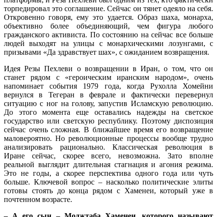
торпедировал это соглашение. Сейчас он тянет одеяло на себя.
Откровенно говоря, ему это удается. Образ шаха, монарха,
объективно более объединяющий, чем фигура любого
гражданского активиста. По состоянию на сейчас все больше
людей выходят на улицы с монархическими лозунгами, с
призывами «Да здравствует шах», с ожиданием возвращения.
Идея Резы Пехлеви о возвращении в Иран, о том, что он
станет рядом с «героическим иранским народом», очень
напоминает события 1979 года, когда Рухолла Хомейни
вернулся в Тегеран в феврале и фактически перевернул
ситуацию с ног на голову, запустив Исламскую революцию.
До этого момента еще оставались надежды на светское
государство или светскую республику. Поэтому диспозиция
сейчас очень сложная. В ближайшее время его возвращение
маловероятно. Но революционные процессы вообще трудно
анализировать рационально. Классическая революция в
Иране сейчас, скорее всего, невозможна. Зато вполне
реальной выглядит длительная стагнация и агония режима.
Это не годы, а скорее перспектива одного года или чуть
больше. Ключевой вопрос – насколько политические элиты
готовы стоять до конца рядом с Хаменеи, который уже в
почтенном возрасте.
– А его сын – Моджтаба Хаменеи, которого называют