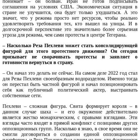
понимает – он болван. Иран не готов подписывать
соглашения на условиях США. Экономическая ситуация в
стране не улучшится, она будет только ухудшаться. А это
значит, что у режима просто нет ресурсов, чтобы реально
удовлетворить требования тех, кто вышел на улицы. И в
долгосрочной перспективе это значительно более серьезная
угроза для режима, чем сами протесты в центре Тегерана.
– Насколько Реза Пехлеви может стать консолидирующей
фигурой для этого протестного движения? Он сегодня
призывает не сворачивать протесты и заявляет о
готовности вернуться в страну.
– Он начал это делать не сейчас. На самом деле 2022 год стал
для Резы Пехлеви своеобразным водоразделом. Именно тогда
он перестал быть частной фигурой и начал позиционировать
себя как публичный политический актер, выстраивать
собственные сети.
Пехлеви – сложная фигура. Свита формирует короля – в
данном случае шаха – и его окружение действительно
является жестко монархическим, с правыми взглядами. Эти
взгляды часто входят в прямой конфликт с позициями других
оппозиционных групп. Насколько я знаю, в свое время они не
смогли договориться о создании единой оппозиционной
платформы, и Реза Пехлеви был одним из тех, кто фактически