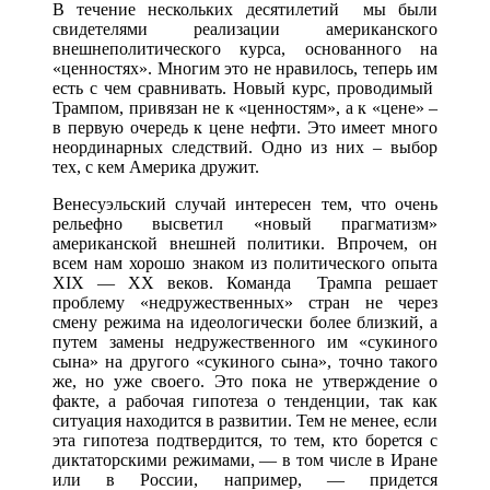
В течение нескольких десятилетий мы были
свидетелями реализации американского
внешнеполитического курса, основанного на
«ценностях». Многим это не нравилось, теперь им
есть с чем сравнивать. Новый курс, проводимый
Трампом, привязан не к «ценностям», а к «цене» –
в первую очередь к цене нефти. Это имеет много
неординарных следствий. Одно из них – выбор
тех, с кем Америка дружит.
Венесуэльский случай интересен тем, что очень
рельефно высветил «новый прагматизм»
американской внешней политики. Впрочем, он
всем нам хорошо знаком из политического опыта
XIX — XX веков. Команда Трампа решает
проблему «недружественных» стран не через
смену режима на идеологически более близкий, а
путем замены недружественного им «сукиного
сына» на другого «сукиного сына», точно такого
же, но уже своего. Это пока не утверждение о
факте, а рабочая гипотеза о тенденции, так как
ситуация находится в развитии. Тем не менее, если
эта гипотеза подтвердится, то тем, кто борется с
диктаторскими режимами, — в том числе в Иране
или в России, например, — придется