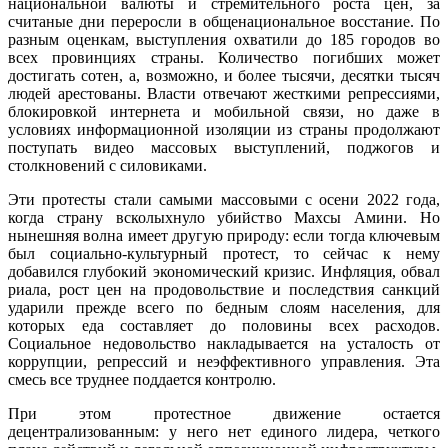
национальной валюты и стремительного роста цен, за
считаные дни переросли в общенациональное восстание. По
разным оценкам, выступления охватили до 185 городов во
всех провинциях страны. Количество погибших может
достигать сотен, а, возможно, и более тысячи, десятки тысяч
людей арестованы. Власти отвечают жесткими репрессиями,
блокировкой интернета и мобильной связи, но даже в
условиях информационной изоляции из страны продолжают
поступать видео массовых выступлений, поджогов и
столкновений с силовиками.
Эти протесты стали самыми массовыми с осени 2022 года,
когда страну всколыхнуло убийство Махсы Амини. Но
нынешняя волна имеет другую природу: если тогда ключевым
был социально-культурный протест, то сейчас к нему
добавился глубокий экономический кризис. Инфляция, обвал
риала, рост цен на продовольствие и последствия санкций
ударили прежде всего по бедным слоям населения, для
которых еда составляет до половины всех расходов.
Социальное недовольство накладывается на усталость от
коррупции, репрессий и неэффективного управления. Эта
смесь все труднее поддается контролю.
При этом протестное движение остается
децентрализованным: у него нет единого лидера, четкого