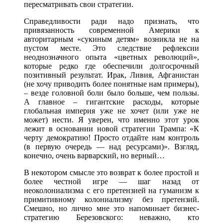
пересматривать свои стратегии.
Справедливости ради надо признать, что
привязанность современной Америки к
авторитарным «сукиным детям» возникла не на
пустом месте. Это следствие рефлексии
неоднозначного опыта «цветных революций»,
которые редко где обеспечили долгосрочный
позитивный результат. Ирак, Ливия, Афганистан
(не хочу приводить более понятные нам примеры),
– везде головной боли было больше, чем пользы.
А главное – гигантские расходы, которые
глобальная империя уже не хочет (или уже не
может) нести. Я уверен, что именно этот урок
лежит в основании новой стратегии Трампа: «К
черту демократию! Просто отдайте нам контроль
(в первую очередь — над ресурсами)». Взгляд,
конечно, очень варварский, но верный…
В некотором смысле это возврат к более простой и
более честной игре — шаг назад от
неоколониализма с его претензией на гуманизм к
примитивному колониализму без претензий.
Смешно, но лично мне это напоминает бизнес-
стратегию Березовского: неважно, кто