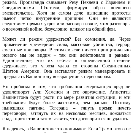
режим. Пропаганда связывает Резу Пехлеви с Израилем и
Соединенными Штатами, формируя образ внешнего
вмешательства. Хотя на самом деле нынешние протесты
имеют четко внутренние причины. Они не являются
следствием прямых угроз или заговора извне, хотя разговоры
о возможной войне, безусловно, влияют на общий фон.
Может ли режим удержаться? Без сомнения, да. Через
применение чрезмерной силы, массовые убийства, террор,
смертные приговоры. В этом смысле ничего принципиально
нового мы не видим – так они действовали и раньше.
Единственное, что их сейчас в определенной степени
сдерживает, это угроза удара со стороны Соединенных
Штатов Америки. Она заставляет режим маневрировать и
предлагать Вашингтону возвращение к переговорам.
Но проблема в том, что требования американцев вряд ли
удовлетворят Али Хаменеи и его окружение. Аппетиты
Вашингтона будут расти по мере развития ситуации, и эти
требования будут более жесткими, чем раньше. Поэтому
нынешняя тактика Тегерана – тянуть время: начать
переговоры, затянуть их на несколько месяцев, дождаться
спада протестов и затем заявить, что договориться не удалось.
Я надеюсь, в Вашингтоне это понимают. Если Трамп этого не