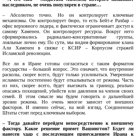
наследником, не очень популярен в стране…
– Абсолютно точно. Но он контролирует ключевые
механизмы. Он контролирует бюро, то есть Бейт-е Рахбар –
офис верховного лидера, и фактически ограничивает доступ к
самому Хаменеи. Он контролирует ресурсы. Вокруг него
сформировались радикально-консервативные группы,
лояльные лично ему. По сути, мы видим формирование клана
Али Хаменеи в связке с КСИР – Корпусом стражей
Исламской революции.
Все ли в Иране готовы согласиться с таким форматом
государства – большой вопрос. Это означает, что внутренние
расколы, скорее всего, будут только усиливаться. Умеренные
исламисты постепенно будут откалываться от режима. Часть
из них, скорее всего, будет выезжать за границу, реально
опасаясь похищений, убийств или давления на членов своих
семей. В этом смысле мы будем говорить о дальнейшей
эрозии режима. Но очень многое зависит от внешних
факторов. И именно сейчас, на мой взгляд, Соединенные
Штаты стоят перед ключевым выбором.
– Тогда давайте перейдем непосредственно к внешнему
фактору. Какое решение примет Вашингтон? Будет ли
нанесен удар с последующим принуждением Ирана к