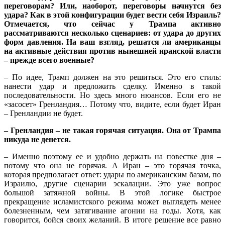
переговорам? Или, наоборот, переговоры начнутся без
удара? Как в этой конфигурации будет вести себя Израиль?
Отмечается, что сейчас у Трампа активно
рассматриваются несколько сценариев: от удара до других
форм давления. На ваш взгляд, решатся ли американцы
на активные действия против нынешней иранской власти
– прежде всего военные?
– По идее, Трамп должен на это решиться. Это его стиль:
нанести удар и предложить сделку. Именно в такой
последовательности. Но здесь много нюансов. Если его не
«засосет» Гренландия… Потому что, видите, если будет Иран
– Гренландии не будет.
– Гренландия – не такая горячая ситуация. Она от Трампа
никуда не денется.
– Именно поэтому ее и удобно держать на повестке дня –
потому что она не горячая. А Иран – это горячая точка,
которая предполагает ответ: удары по американским базам, по
Израилю, другие сценарии эскалации. Это уже вопрос
большой затяжной войны. В этой логике быстрое
прекращение исламистского режима может выглядеть менее
болезненным, чем затягивание агонии на годы. Хотя, как
говорится, бойся своих желаний. В итоге решение все равно