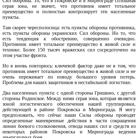
Сил обороны. То, что в Покровске и в Мирнограде сплошная
серая зона, не значит, что противник имеет тотальное
преимущество и полностью контролирует эти населенные
пункты.
Там скорее чересполосица: есть пункты обороны противника,
есть пункты обороны украинских Сил обороны. Но то, что
есть тенденция к обострению, совершенно очевидно.
Противник имеет тотальное преимущество в живой силе и
технике. Более 150 тысяч вражеских сил сосредоточено на
этом участке фронта.
Но я вновь повторюсь: ключевой фактор даже не в том, что
противник имеет тотальное преимущество в живой силе и не
очень переживает по поводу большого уровня потерь.
Проблема для наших защитников в нестабильной логистике.
Два населенных пункта: с одной стороны Гришино, с другой
стороны Родинское. Между ними серая зона, которая является
зоной логистического обеспечения нашей группировки,
действующей в районе Покровска и Мирнограда. Я могу
предположить, что сейчас наши Силы обороны проводят
определенные маневренные действия в части сокращения
линии боевого столкновения, отвода наших сил и средств из
некоторых районов Покровска и Мирнограда ведения
арьергардных боев.