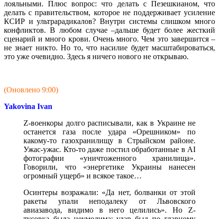
лояльными. Плюс вопрос: что делать с Пезешкианом, что
делать с правительством, которое не поддерживает усиление
КСИР и ультрарадикалов? Внутри системы слишком много
конфликтов. В любом случае –дальше будет более жесткий
сценарий и много крови. Очень много. Чем это завершится –
не знает никто. Но то, что насилие будет масштабироваться,
это уже очевидно. Здесь я ничего нового не открываю.
(Оновлено 9:00)
Yakovina Ivan
Z-военкоры долго расписывали, как в Украине не
останется газа после удара «Орешником» по
какому-то газохранилищу в Стрыйском районе.
Ужас-ужас. Кто-то даже постил обработанные в AI
фотографии «уничтоженного хранилища».
Говорили, что «энергетике Украины нанесен
огромный ущерб» и всякое такое…
Осинтеры возражали: «Да нет, болванки от этой
ракеты упали неподалеку от Львовского
авиазавода, видимо в него целились». Но Z-
тусовка была неумолима: удар был по главному