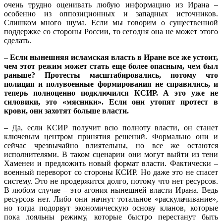
очень трудно оценивать любую информацию из Ирана –
особенно из оппозиционных и западных источников.
Слишком много шума. Если мы говорим о существенной
поддержке со стороны России, то сегодня она не может этого
сделать.
– Если нынешняя исламская власть в Иране все же устоит,
чем этот режим может стать еще более опасным, чем был
раньше? Протесты масштабировались, потому что
полиция и полувоенные формирования не справились, и
теперь полноценно подключился КСИР. А это уже не
силовики, это «мясники». Если они утопят протест в
крови, они захотят больше власти.
– Да, если КСИР получит всю полноту власти, он станет
ключевым центром принятия решений. Формально они и
сейчас чрезвычайно влиятельны, но все же остаются
исполнителями. В таком сценарии они могут выйти из тени
Хаменеи и предложить новый формат власти. Фактически –
военный переворот со стороны КСИР. Но даже это не спасет
систему. Это не продержится долго, потому что нет ресурсов.
В любом случае – это агония нынешней власти Ирана. Ведь
ресурсов нет. Либо они начнут тотальное «раскулачивание»,
но тогда подорвут экономическую основу кланов, которые
пока лояльны режиму, которые быстро перестанут быть