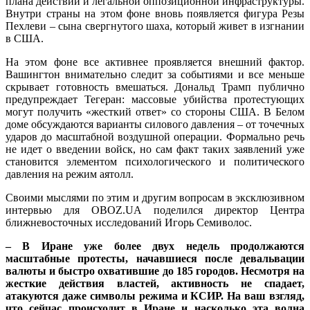
плана действий и легальной оппозиционной инфраструктуры.
Внутри страны на этом фоне вновь появляется фигура Резы
Пехлеви – сына свергнутого шаха, который живет в изгнании
в США.
На этом фоне все активнее проявляется внешний фактор.
Вашингтон внимательно следит за событиями и все меньше
скрывает готовность вмешаться. Дональд Трамп публично
предупреждает Тегеран: массовые убийства протестующих
могут получить «жесткий ответ» со стороны США. В Белом
доме обсуждаются варианты силового давления – от точечных
ударов до масштабной воздушной операции. Формально речь
не идет о введении войск, но сам факт таких заявлений уже
становится элементом психологического и политического
давления на режим аятолл.
Своими мыслями по этим и другим вопросам в эксклюзивном
интервью для OBOZ.UA поделился директор Центра
ближневосточных исследований Игорь Семиволос.
– В Иране уже более двух недель продолжаются
масштабные протесты, начавшиеся после девальвации
валюты и быстро охватившие до 185 городов. Несмотря на
жесткие действия властей, активность не спадает,
атакуются даже символы режима и КСИР. На ваш взгляд,
что сейчас происходит в Иране и насколько эта волна