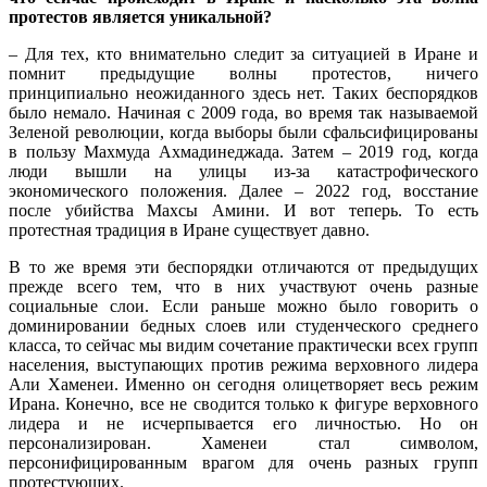
протестов является уникальной?
– Для тех, кто внимательно следит за ситуацией в Иране и
помнит предыдущие волны протестов, ничего
принципиально неожиданного здесь нет. Таких беспорядков
было немало. Начиная с 2009 года, во время так называемой
Зеленой революции, когда выборы были сфальсифицированы
в пользу Махмуда Ахмадинеджада. Затем – 2019 год, когда
люди вышли на улицы из-за катастрофического
экономического положения. Далее – 2022 год, восстание
после убийства Махсы Амини. И вот теперь. То есть
протестная традиция в Иране существует давно.
В то же время эти беспорядки отличаются от предыдущих
прежде всего тем, что в них участвуют очень разные
социальные слои. Если раньше можно было говорить о
доминировании бедных слоев или студенческого среднего
класса, то сейчас мы видим сочетание практически всех групп
населения, выступающих против режима верховного лидера
Али Хаменеи. Именно он сегодня олицетворяет весь режим
Ирана. Конечно, все не сводится только к фигуре верховного
лидера и не исчерпывается его личностью. Но он
персонализирован. Хаменеи стал символом,
персонифицированным врагом для очень разных групп
протестующих.