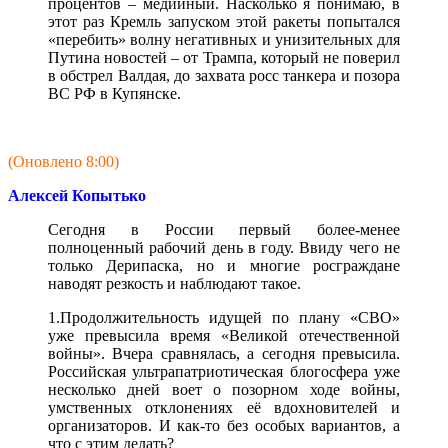
процентов – медийный. Насколько я понимаю, в
этот раз Кремль запуском этой ракеты попытался
«перебить» волну негативных и унизительных для
Путина новостей – от Трампа, который не поверил
в обстрел Валдая, до захвата росс танкера и позора
ВС РФ в Купянске.
(Оновлено 8:00)
Алексей Копытько
Сегодня в России первый более-менее
полноценный рабочий день в году. Ввиду чего не
только Дерипаска, но и многие росграждане
наводят резкость и наблюдают такое.
1.Продолжительность идущей по плану «СВО»
уже превысила время «Великой отечественной
войны». Вчера сравнялась, а сегодня превысила.
Российская ультрапатриотическая блогосфера уже
несколько дней воет о позорном ходе войны,
умственных отклонениях её вдохновителей и
организаторов. И как-то без особых вариантов, а
что с этим делать?