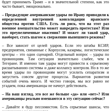
будет принимать Трамп – и в значительной степени, как это
часто бывает, эмоционально.
– Предыдущие американские удары по Ирану приводили к
определенной внутренней консолидации иранского
общества против США. Есть ли риск, что на этот раз
военное вмешательство может навредить протестам? Или
это преувеличенные опасения? И может ли такой удар,
наоборот, стать шагом к свержению нынешнего режима?
– Все зависит от целей ударов. Если это штабы КСИР,
предприятия, связанные с Корпусом, казармы, логистические
центры – это один сценарий. Отдельный вопрос – удары по
провинциям. Там ситуация значительно слабее, чем в
Тегеране. И именно там удары могут привести к серьезному
расшатыванию системы и даже коллапсу контроля. Но в то же
время удары по провинциям могут усилить сепаратизм и
запустить совсем другие процессы. Вариантов развития
событий очень много. И честно говоря, мы все равно не
угадаем, пока американцы не начнут действовать.
– На ваш взгляд, это все же больше «да» или «нет»? Или
американцы реально вмешаются в эту ситуацию сейчас?
– Давайте я буду пессимистом. Есть серьезные шансы, что