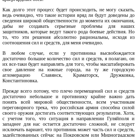
Как долго этот процесс будет происходить, не могу сказать,
ведь очевидно, что такие истории вряд ли будут доведены до
сведения широкой общественности до момента их окончания,
дабы не создавать серьезные проблемы для наших
защитников, которые ведут такого рода боевые действия. Но
то, что эти решения абсолютно рациональны, исходя из
соотношения сил и средств, для меня очевидно.
В любом случае, если у противника высвобождается
достаточно большое количество сил и средств, я полагаю, он
их все-таки будет направлять для того, чтобы масштабировать
свое давление на южные города, на ту же городскую
агломерацию Славянск, Краматорск, Дружковка,
Константиновка.
Прежде всего потому, что плечо перемещений сил и средств
достаточно небольшое и противнику крайне важно дать
понять всей мировой общественности, всем участникам
переговорного трека, что российская армия способна силой
своего оружия достигать соответствующих результатов. Хотя,
с учетом того, что ситуация в направлении Гуляйполя и
западнее для нас остается достаточно сложной, не следует
исключать вариант, что противник может часть сил и средств,
задействованных сейчас на Покровском или Мирноградском