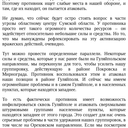
Поэтому противник ищет слабые места в нашей обороне, и
там, где их находит, он пытается атаковать.
Не думаю, что сейчас будет остро стоять вопрос в части
угрозы областному центру Сумской области. У противника
просто нет такого огромного количества ресурсов – он
задействует относительно небольшие силы и средства. Но то,
что мы вынуждены рефлексировать на эту активизацию
вражеских действий, очевидно.
Тут можно провести определенные параллели. Некоторые
силы и средства, которые у нас ранее были на Гуляйпольском
направлении, мы перекинули для того, чтобы усилить нашу
группировку, действующую в районе Покровска и
Мирнограда. Противник воспользовался этим и атаковал
наши позиции в районе Гуляйполя. И сейчас мы имеем
огромнейшие проблемы и в самом Гуляйполе, и в населенных
пунктах, которые находятся западнее.
То есть фактически противник имеет возможность
инфильтроваться сквозь Гуляйполе и атаковать сверхмалыми
штурмовыми группами населенные пункты, которые
находятся западнее от этого города. Это создает для нас очень
серьезные проблемы в части удержания наших группировок, в
том числе на Ореховском направлении. Если мы посмотрим