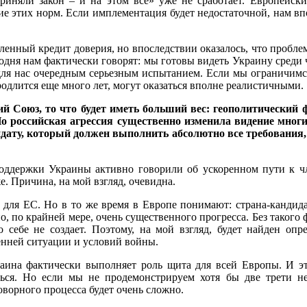
риняли закон – и на этом все» уже не сработает. Европейск
ие этих норм. Если имплементация будет недостаточной, нам вп
ленный кредит доверия, но впоследствии оказалось, что пробле
годня нам фактически говорят: мы готовы видеть Украину среди
ет для нас очередным серьезным испытанием. Если мы ограничи
родлится еще много лет, могут оказаться вполне реалистичными.
й Союз, то что будет иметь больший вес: геополитический 
о российская агрессия существенно изменила видение многи
идату, который должен выполнить абсолютно все требования, 
ддержки Украины активно говорили об ускоренном пути к чле
. Причина, на мой взгляд, очевидна.
 для ЕС. Но в то же время в Европе понимают: страна-кандида
 но, по крайней мере, очень существенного прогресса. Без таког
 себе не создает. Поэтому, на мой взгляд, будет найден опр
енней ситуации и условий войны.
раина фактически выполняет роль щита для всей Европы. И э
ваться. Но если мы не продемонстрируем хотя бы две трети 
оворного процесса будет очень сложно.