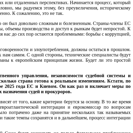
нах или отдаленных перспективах. Начинается процесс, который
овно, мы радуемся этому, без преувеличения, историческому
енно. К сожалению, это не так.
то он был довольно сложным и болезненным. Страны-члены ЕС
ы, объемы производства и доступ к рынкам будет непростой. К
я нас до сих пор остаются проблемными: борьбы с коррупцией,
оговоренности и злоупотребления, должны остаться в прошлом.
 к нам самим. С одной стороны, технические специалисты будут
раны к европейским принципам жизни. Будет ли это простой
венного управления, независимости судебной системы и
сколько страна готова к реальным изменениям. Кстати, по
е 2025 года ЕС и Киевом. Он как раз и включает меры по
 назначения судей и прокуроров.
исят от того, какие критерии берутся за основу. В то же время
евроатлантической интеграции и еврокомиссар по вопросам
ыло потрачено даже на принятие нескольких так называемых
и такие темпы сохранятся и в дальнейшем, процесс интеграции