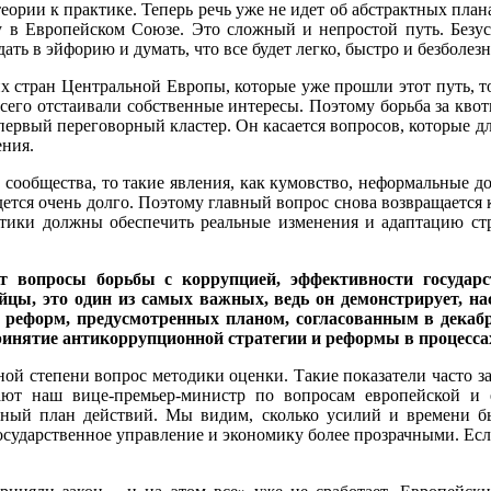
теории к практике. Теперь речь уже не идет об абстрактных пла
 в Европейском Союзе. Это сложный и непростой путь. Безусл
ать в эйфорию и думать, что все будет легко, быстро и безболезн
их стран Центральной Европы, которые уже прошли этот путь, 
сего отстаивали собственные интересы. Поэтому борьба за квот
первый переговорный кластер. Он касается вопросов, которые дл
ения.
о сообщества, то такие явления, как кумовство, неформальные д
дется очень долго. Поэтому главный вопрос снова возвращается
литики должны обеспечить реальные изменения и адаптацию ст
 вопросы борьбы с коррупцией, эффективности государст
цы, это один из самых важных, ведь он демонстрирует, на
еформ, предусмотренных планом, согласованным в декабр
инятие антикоррупционной стратегии и реформы в процессах
ной степени вопрос методики оценки. Такие показатели часто зав
дают наш вице-премьер-министр по вопросам европейской и 
тный план действий. Мы видим, сколько усилий и времени б
сударственное управление и экономику более прозрачными. Есл