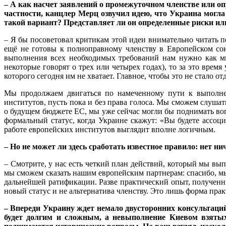
– А как насчет заявлений о промежуточном членстве или о
частности, канцлер Мерц озвучил идею, что Украина могла 
такой вариант? Представляет ли он определенные риски ил
– Я бы посоветовал критикам этой идеи внимательно читать п
ещё не готовы к полноправному членству в Европейском со
выполнения всех необходимых требований нам нужно как ми
некоторые говорят о трех или четырех годах), то за это вре
которого сегодня им не хватает. Главное, чтобы это не стало 
Мы продолжаем двигаться по намеченному пути к выполнен
институтов, пусть пока и без права голоса. Мы сможем слушать
о будущем бюджете ЕС, мы уже сейчас могли бы поднимать вопр
формальный статус, когда Украине скажут: «Вы будете ассоц
работе европейских институтов выглядит вполне логичным.
– Но не может ли здесь сработать известное правило: нет ни
– Смотрите, у нас есть четкий план действий, который мы вы
мы сможем сказать нашим европейским партнерам: спасибо, мы
дальнейшей ратификации. Разве практический опыт, полученны
новый статус и не альтернатива членству. Это лишь форма пра
– Впереди Украину ждет немало двусторонних консультаци
будет долгим и сложным, а невыполнение Киевом взятых