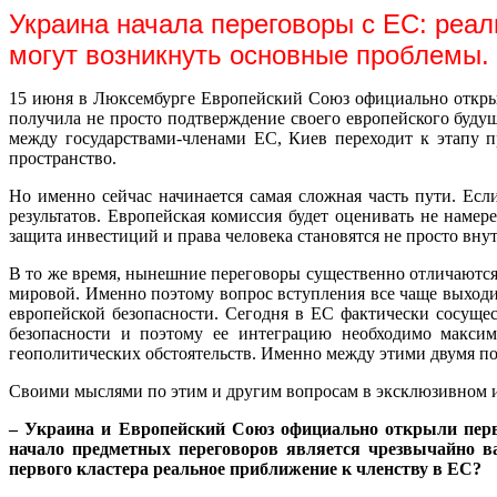
Украина начала переговоры с ЕС: реа
могут возникнуть основные проблемы.
15 июня в Люксембурге Европейский Союз официально откры
получила не просто подтверждение своего европейского будущ
между государствами-членами ЕС, Киев переходит к этапу п
пространство.
Но именно сейчас начинается самая сложная часть пути. Ес
результатов. Европейская комиссия будет оценивать не намер
защита инвестиций и права человека становятся не просто вн
В то же время, нынешние переговоры существенно отличаются
мировой. Именно поэтому вопрос вступления все чаще выходи
европейской безопасности. Сегодня в ЕС фактически сосуще
безопасности и поэтому ее интеграцию необходимо максим
геополитических обстоятельств. Именно между этими двумя по
Своими мыслями по этим и другим вопросам в эксклюзивном 
– Украина и Европейский Союз официально открыли первы
начало предметных переговоров является чрезвычайно в
первого кластера реальное приближение к членству в ЕС?