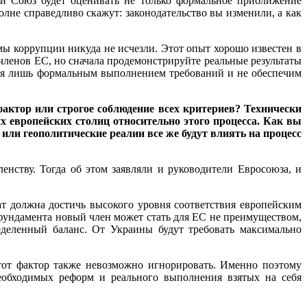
ий Союз будет оценивать не только формальное приближение
олне справедливо скажут: законодательство вы изменили, а как
мы коррупции никуда не исчезли. Этот опыт хорошо известен в
 членов ЕС, но сначала продемонстрируйте реальные результаты
мся лишь формальным выполнением требований и не обеспечим
фактор или строгое соблюдение всех критериев? Технически
х европейских столиц относительно этого процесса. Как вы
или геополитические реалии все же будут влиять на процесс
нству. Тогда об этом заявляли и руководители Евросоюза, и
т должна достичь высокого уровня соответствия европейским
о фундамента новый член может стать для ЕС не преимуществом,
еделенный баланс. От Украины будут требовать максимально
тот фактор также невозможно игнорировать. Именно поэтому
необходимых реформ и реального выполнения взятых на себя