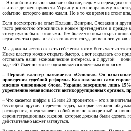
– Это действительно знаковое событие, ведь мы переходим от 
в итоге должен привести Украину к полноправному членству
событию, которого давно ждали. Но в то же время не стоит впад
Если посмотреть на опыт Польши, Венгрии, Словакии и друг
часто ревностно относились к новым претендентам и прежде в
этому нужно быть готовыми. Тем более что пока открыт лишь 
верховенства права и эффективности государственного управл
Мы должны честно сказать себе: если хотим быть частью этог
Иначе кластер можно открыть быстро, а вот закрывать его при
отстаивать наши экономические интересы, а с другой – по
задачей? Именно это сегодня является ключевым вопросом.
– Первый кластер называется «Основы». Он охватывает
проведения судебной реформы. Как отмечают сами европей
мнению чиновников блока, Украина завершила лишь 15% р
укреплению независимости антикоррупционных органов, пр
– Что касается цифры в 15 или 20 процентов – это в значитель
бесспорно другое: перечень задач, которые сегодня обсуж
расширения, представляет собой вполне конкретный и поня
евроинтеграционных законов, которые должны были сделать го
действительно может затянуться.