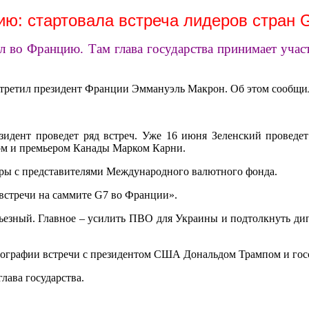
ию: стартовала встреча лидеров стран 
во Францию. Там глава государства принимает участ
встретил президент Франции Эммануэль Макрон. Об этом сообщил
идент проведет ряд встреч. Уже 16 июня Зеленский проведе
м и премьером Канады Марком Карни.
оры с представителями Международного валютного фонда.
встречи на саммите G7 во Франции».
ерьезный. Главное – усилить ПВО для Украины и подтолкнуть ди
отографии встречи с президентом США Дональдом Трампом и го
лава государства.