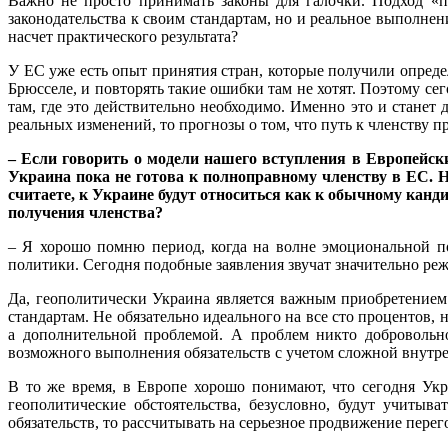
Важно не просто принимать законы для галочки. Подход «п
законодательства к своим стандартам, но и реальное выполнен
насчет практического результата?
У ЕС уже есть опыт принятия стран, которые получили опреде
Брюсселе, и повторять такие ошибки там не хотят. Поэтому се
там, где это действительно необходимо. Именно это и стан
реальных изменений, то прогнозы о том, что путь к членству п
– Если говорить о модели нашего вступления в Европейски
Украина пока не готова к полноправному членству в ЕС. Н
считаете, к Украине будут относиться как к обычному канд
получения членства?
– Я хорошо помню период, когда на волне эмоциональной по
политики. Сегодня подобные заявления звучат значительно реже
Да, геополитически Украина является важным приобретением
стандартам. Не обязательно идеального на все сто процентов,
а дополнительной проблемой. А проблем никто добровольно
возможного выполнения обязательств с учетом сложной внутр
В то же время, в Европе хорошо понимают, что сегодня Ук
геополитические обстоятельства, безусловно, будут учиты
обязательств, то рассчитывать на серьезное продвижение перег