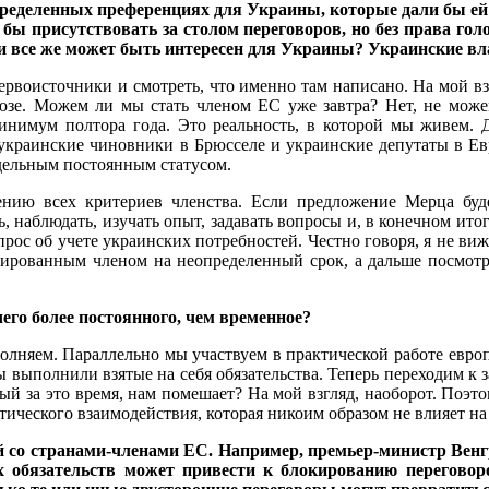
пределенных преференциях для Украины, которые дали бы ей
бы присутствовать за столом переговоров, но без права гол
и все же может быть интересен для Украины? Украинские вла
ервоисточники и смотреть, что именно там написано. На мой вз
юзе. Можем ли мы стать членом ЕС уже завтра? Нет, не можем
нимум полтора года. Это реальность, в которой мы живем. Да
мя украинские чиновники в Брюсселе и украинские депутаты в 
отдельным постоянным статусом.
ию всех критериев членства. Если предложение Мерца будет
, наблюдать, изучать опыт, задавать вопросы и, в конечном ито
ос об учете украинских потребностей. Честно говоря, я не виж
иированным членом на неопределенный срок, а дальше посмотр
чего более постоянного, чем временное?
полняем. Параллельно мы участвуем в практической работе евро
 выполнили взятые на себя обязательства. Теперь переходим к 
й за это время, нам помешает? На мой взгляд, наоборот. Поэто
ктического взаимодействия, которая никоим образом не влияет н
й со странами-членами ЕС. Например, премьер-министр Венг
 обязательств может привести к блокированию переговор