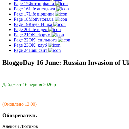
Page 15
Фотопріколи
Page 16
Life анекдоти
Page 17
Life віршики
Page 18
Motivators.ua
Page 19
Клуб_Нічка
Page 20
Life відео
Page 21
ОК! форум
Page 22
ОК! спільнота
Page 23
ОК! клуб
Page 24
Наш сайт
BloggoDay 16 June: Russian Invasion of U
Дайджест 16 червня 2026 р
(Оновлено 13:00)
Обозреватель
Алексей Лютиков