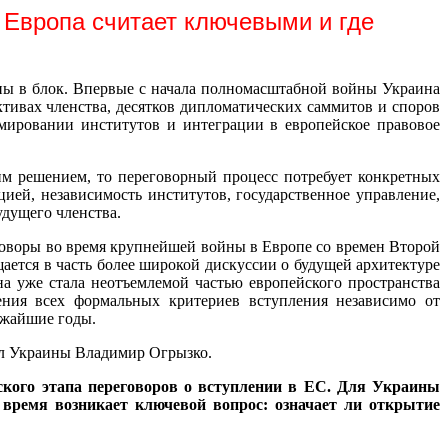
 Европа считает ключевыми и где
ы в блок. Впервые с начала полномасштабной войны Украина
ктивах членства, десятков дипломатических саммитов и споров
рмировании институтов и интеграции в европейское правовое
им решением, то переговорный процесс потребует конкретных
цией, независимость институтов, государственное управление,
удущего членства.
говоры во время крупнейшей войны в Европе со времен Второй
ется в часть более широкой дискуссии о будущей архитектуре
а уже стала неотъемлемой частью европейского пространства
ения всех формальных критериев вступления независимо от
ижайшие годы.
л Украины Владимир Огрызко.
ского этапа переговоров о вступлении в ЕС. Для Украины
время возникает ключевой вопрос: означает ли открытие