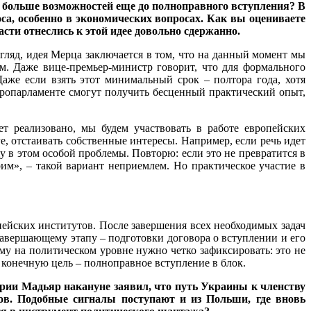
 больше возможностей еще до полноправного вступления? В
оса, особенно в экономических вопросах. Как вы оцениваете
сти отнеслись к этой идее довольно сдержанно.
гляд, идея Мерца заключается в том, что на данный момент мы
. Даже вице-премьер-министр говорит, что для формального
же если взять этот минимальный срок – полтора года, хотя
Европарламенте смогут получить бесценный практический опыт,
 реализовано, мы будем участвовать в работе европейских
ге, отстаивать собственные интересы. Например, если речь идет
у в этом особой проблемы. Повторю: если это не превратится в
им», – такой вариант неприемлем. Но практическое участие в
пейских институтов. После завершения всех необходимых задач
завершающему этапу – подготовки договора о вступлении и его
му на политическом уровне нужно четко зафиксировать: это не
а конечную цель – полноправное вступление в блок.
рии Мадьяр накануне заявил, что путь Украины к членству
ов. Подобные сигналы поступают и из Польши, где вновь