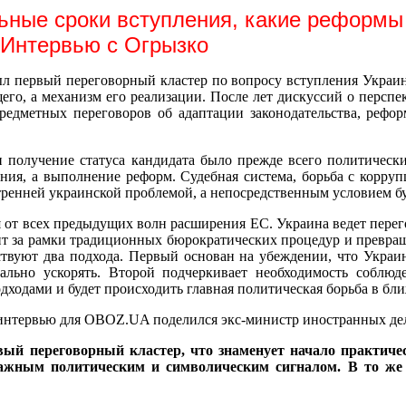
льные сроки вступления, какие реформы
 Интервью с Огрызко
л первый переговорный кластер по вопросу вступления Украин
его, а механизм его реализации. После лет дискуссий о перспе
редметных переговоров об адаптации законодательства, рефо
ли получение статуса кандидата было прежде всего политическ
ения, а выполнение реформ. Судебная система, борьба с корруп
утренней украинской проблемой, а непосредственным условием б
 от всех предыдущих волн расширения ЕС. Украина ведет пере
т за рамки традиционных бюрократических процедур и превраща
ствуют два подхода. Первый основан на убеждении, что Украин
ально ускорять. Второй подчеркивает необходимость соблюд
дходами и будет происходить главная политическая борьба в бл
интервью для OBOZ.UA поделился экс-министр иностранных де
й переговорный кластер, что знаменует начало практиче
ажным политическим и символическим сигналом. В то же 