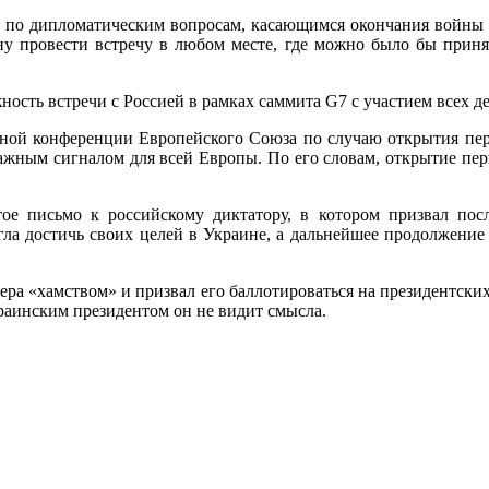
 по дипломатическим вопросам, касающимся окончания войны и
ну провести встречу в любом месте, где можно было бы приня
сть встречи с Россией в рамках саммита G7 с участием всех де
нной конференции Европейского Союза по случаю открытия пер
 важным сигналом для всей Европы. По его словам, открытие пер
е письмо к российскому диктатору, в котором призвал посл
огла достичь своих целей в Украине, а дальнейшее продолжени
ра «хамством» и призвал его баллотироваться на президентских
краинским президентом он не видит смысла.