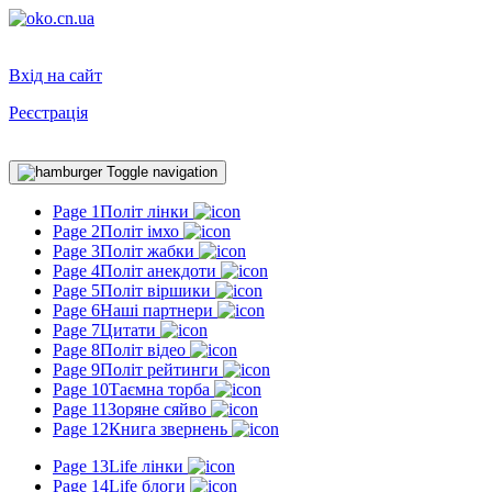
Вхід на сайт
Реєстрація
Toggle navigation
Page 1
Політ лінки
Page 2
Політ імхо
Page 3
Політ жабки
Page 4
Політ анекдоти
Page 5
Політ віршики
Page 6
Наші партнери
Page 7
Цитати
Page 8
Політ відео
Page 9
Політ рейтинги
Page 10
Таємна торба
Page 11
Зоряне сяйво
Page 12
Книга звернень
Page 13
Life лінки
Page 14
Life блоги