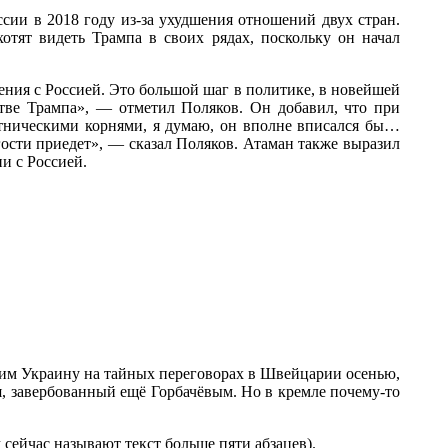
ссии в 2018 году из-за ухудшения отношений двух стран.
тят видеть Трампа в своих рядах, поскольку он начал
ния с Россией. Это большой шаг в политике, в новейшей
стве Трампа», — отметил Поляков. Он добавил, что при
этническими корнями, я думаю, он вполне вписался бы…
гости приедет», — сказал Поляков. Атаман также выразил
и с Россией.
им Украину на тайных переговорах в Швейцарии осенью,
я, завербованный ещё Горбачёвым. Но в кремле почему-то
ейчас называют текст больше пяти абзацев).