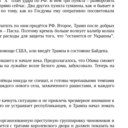
“Х” план удара по РФ. В нём три пункта – разморозить
рямо сейчас. Два других пункта туманны, как и бывает в
 по тому, как из Госдумы ему оперативно посоветовали
атить по ним придётся РФ. Второе, Трамп после добрых
ен – Пасха. Поэтому кремль больше волнует калибр кольта
е расходы для защиты того, что “останется от Украины”.
помощи США, или введёт Трампа в состояние Байдена.
кшего в начале века. Предполагалось, что Обама сможет
ы на лужайке возле Белого дома, забуксовало. Теперь на
лёвцы никуда не спешат, и готовы черепашьими темпами
каждого нового села, захваченного рашистами, и каждого
качнуть ситуацию и не привлечь чрезмерное внимание к
о не устраивает республиканцев, и Трампа начал ломать
а организованную преступную группировку чиновников и
ся с тратами королевского двора и должен показать на