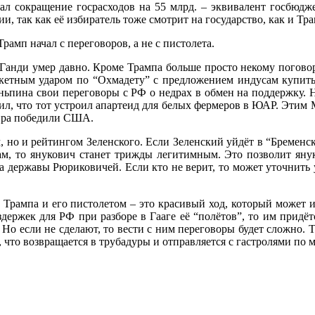
зал сокращение госрасходов на 55 млрд. – эквивалент госбюдж
и, так как её избиратель тоже смотрит на государство, как и Тра
мп начал с переговоров, а не с пистолета.
нди умер давно. Кроме Трампа больше просто некому поговор
акетным ударом по “Охмадету” с предложением индусам купить 
ньпина свои переговоры с РФ о недрах в обмен на поддержку. Н
ил, что тот устроил апартеид для белых фермеров в ЮАР. Этим 
мира победили США.
но и рейтингом Зеленского. Если Зеленский уйдёт в “Бременск
м, то янукович станет трижды легитимным. Это позволит янук
а державы Рюриковичей. Если кто не верит, то может уточнить у
ампа и его пистолетом – это красивый ход, который может ис
держек для РФ при разборе в Гааге её “полётов”, то им придё
Но если не сделают, то вести с ним переговоры будет сложно. Т
, что возвращается в трубадуры и отправляется с гастролями по м