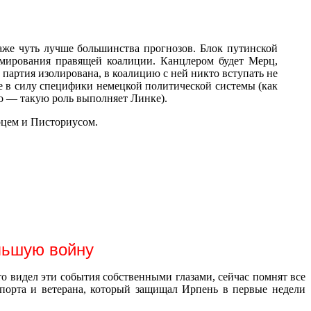
аже чуть лучше большинства прогнозов. Блок путинской
рмирования правящей коалиции. Канцлером будет Мерц,
 партия изолирована, в коалицию с ней никто вступать не
ве в силу специфики немецкой политической системы (как
го — такую роль выполняет Линке).
рцем и Писториусом.
ольшую войну
о видел эти события собственными глазами, сейчас помнят все
опорта и ветерана, который защищал Ирпень в первые недели