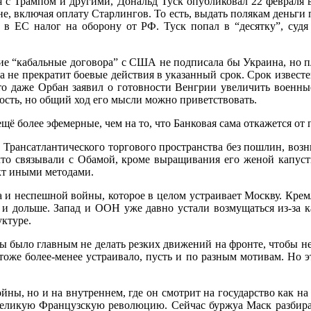
 Трампом и другими, Дональд Туск опубликовал 22 февраля в 
, включая оплату Старлингов. То есть, выдать полякам деньги п
в ЕС налог на оборону от РФ. Туск попал в “десятку”, судя
 “кабальные договора” с США не подписала бы Украина, но пл
на не прекратит боевые действия в указанный срок. Срок извест
что даже Орбан заявил о готовности Венгрии увеличить военны
ость, но общий ход его мысли можно приветствовать.
олее эфемерные, чем на то, что Банковая сама откажется от 
ансатлантического торгового пространства без пошлин, возни
 что связывали с Обамой, кроме выращивания его женой капуст
кт иными методами.
и неспешной войны, которое в целом устраивает Москву. Крем
о и дольше. Запад и ООН уже давно устали возмущаться из-за 
уктуре.
было главным не делать резких движений на фронте, чтобы не 
оже более-менее устраивало, пусть и по разным мотивам. Но эт
ны, но и на внутреннем, где он смотрит на государство как н
ликую Французскую революцию. Сейчас буржуа Маск разбирает