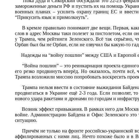
Пока Дуда и Сикорский обсуждали это 22-23 февраля с
замороженные деньги РФ и пустить их на помощь Украине
военных планах – усилить охрану границ ЕС и ввести 
“Прикусить язык и примолкнуть”.
В кремле правильно понимают две вещи. Первая, какие
слов в адрес Москвы таки полезет за пистолетом, если о
у Трампа, чем рейтинги Зеленского. Всё так серьёзно, 
Орбан был бы не Орбан, если не озвучил бы какую-то гад
Надежды на “войну пошлин” между США и Европой ещё б
“Война пошлин” – это реинкарнация проекта единого Тр
его резко продвинуть вперёд. Но оказалось, почти всё,
Трампа возложили миссию попробовать воскресить прое
Трампа нельзя ввести в состояние выжидания Байдена 
продвигаться в Украине ещё 2-3 года. Если позволят, т
нового удара ракетами и дронами по городам и инфрастр
Возник эффект привыкания. В рамках него для Москвы 
войне. Администрацию Байдена и Офис Зеленского это т
ситуацию.
Причём не только на фронте российско-украинской вой
аффилированных с ними лиц. Нечто похоже было и в Ве