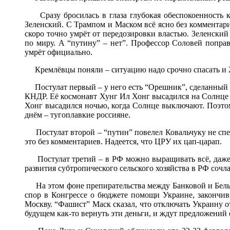
Сразу бросилась в глаза глубокая обеспокоенность к
Зеленский. С Трампом и Маском всё ясно без комментари
скоро точно умрёт от передозировки властью. Зеленский 
по миру. А “путину” – нет”. Профессор Соловей поправи
умрёт официально.
Кремлёвцы поняли – ситуацию надо срочно спасать и 21
Постулат первый – у него есть “Орешник”, сделанный из 
КНДР. Её космонавт Хунг Ил Хонг высадился на Солнце ещ
Хонг высадился ночью, когда Солнце выключают. Поэто
днём – тугоплавкие россияне.
Постулат второй – “путин” повелел Ковальчуку не спеш
это без комментариев. Надеется, что ЦРУ их цап-царап.
Постулат третий – в РФ можно выращивать всё, даже б
развития субтропического сельского хозяйства в РФ сочла
На этом фоне препирательства между Банковой и Белым
спор в Конгрессе о бюджете помощи Украине, закончи
Москву. “Фашист” Маск сказал, что отключать Украину от
будущем как-то вернуть эти деньги, и ждут предложений 