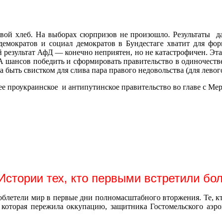
вой хлеб. На выборах сюрпризов не произошло. Результаты д
емократов и социал демократов в Бундестаге хватит для фо
 результат АфД — конечно неприятен, но не катастрофичен. Эта
. А шансов победить и сформировать правительство в одиночест
на быть свистком для слива пара правого недовольства (для лево
ее проукраинское и антипутинское правительство во главе с Ме
 Истории тех, кто первыми встретили б
 облетели мир в первые дни полномасштабного вторжения. Те, кт
 которая пережила оккупацию, защитника Гостомельского аэр