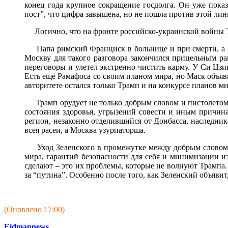
конец года крупное сокращение госдолга. Он уже пока
пост”, что цифра завышена, но не пошла против этой лини
Логично, что на фронте российско-украинской войны Тра
Папа римский Франциск в больнице и при смерти, а Га
Москву для такого разговора закончился прицельным р
переговоры и улетел экстренно чистить карму. У Си Цзи
Есть ещё Рамафоса со своим планом мира, но Маск объяв
авторитете остался только Трамп и на конкурсе планов 
Трамп орудует не только добрым словом и пистолетом, 
состояния здоровья, угрызений совести и иным причина
регион, незаконно отделившийся от Донбасса, наследник
всея расеи, а Москва узурпаторша.
Уход Зеленского в промежутке между добрым словом Тр
мира, гарантий безопасности для себя и минимизации из
сделают – это их проблемы, которые не волнуют Трампа. 
за “путина”. Особенно после того, как Зеленский объявит
(Оновлено 17:00)
Eidmannews