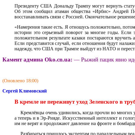
Президенту США Дональду Трампу могут вернуть статус п
Об этом сообщил атаман общества «Ирбис» Андрей Пол
восстанавливать связи с Россией. Окончательное решение
«Намерения такие есть. Я отношусь положительно, пото
истории это серьезный поворот за многие годы. Если 
положительном результате казаки постараются вручить
Если представится случай, если отношения будут налажи
надежду, что США при Трампе выйдут из НАТО и переста
Камент админа
Oko.
cn.
ua
:
— Рыжий пацик явно иде
(Оновлено 18:00)
Сергей Климовский
В кремле не переживут уход Зеленского в тр
Кремлёвцы очень удивились, когда прочли во многих у
а теперь и в Эр-Рияде. Искусственный интеллект и голо
им не верят и продолжают давление на фронте и бомбар
Разбираться пришлось экспертам по параллельным реаль