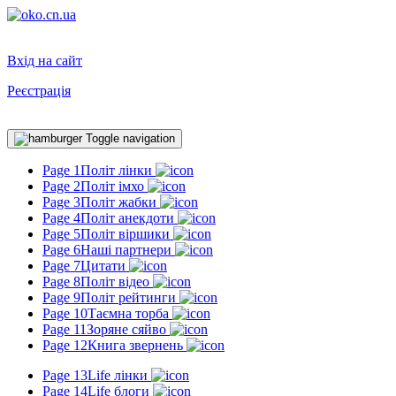
Вхід на сайт
Реєстрація
Toggle navigation
Page 1
Політ лінки
Page 2
Політ імхо
Page 3
Політ жабки
Page 4
Політ анекдоти
Page 5
Політ віршики
Page 6
Наші партнери
Page 7
Цитати
Page 8
Політ відео
Page 9
Політ рейтинги
Page 10
Таємна торба
Page 11
Зоряне сяйво
Page 12
Книга звернень
Page 13
Life лінки
Page 14
Life блоги