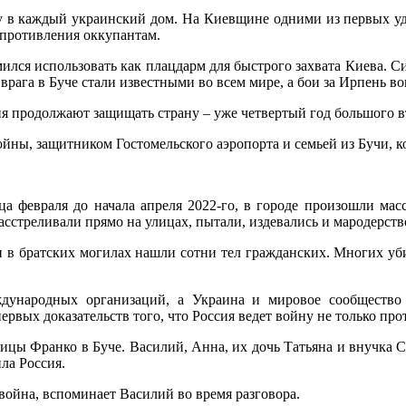
йну в каждый украинский дом. На Киевщине одними из первых уд
опротивления оккупантам.
емился использовать как плацдарм для быстрого захвата Киева. 
а врага в Буче стали известными во всем мире, а бои за Ирпень
я продолжают защищать страну – уже четвертый год большого в
ны, защитником Гостомельского аэропорта и семьей из Бучи, ко
нца февраля до начала апреля 2022-го, в городе произошли ма
сстреливали прямо на улицах, пытали, издевались и мародерств
 в братских могилах нашли сотни тел гражданских. Многих уби
дународных организаций, а Украина и мировое сообщество
ервых доказательств того, что Россия ведет войну не только пр
лицы Франко в Буче. Василий, Анна, их дочь Татьяна и внучка 
ила Россия.
 война, вспоминает Василий во время разговора.