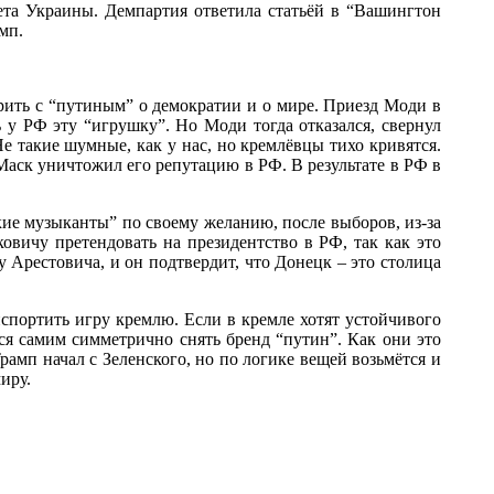
ета Украины. Демпартия ответила статьёй в “Вашингтон
мп.
ить с “путиным” о демократии и о мире. Приезд Моди в
у РФ эту “игрушку”. Но Моди тогда отказался, свернул
е такие шумные, как у нас, но кремлёвцы тихо кривятся.
Маск уничтожил его репутацию в РФ. В результате в РФ в
ие музыканты” по своему желанию, после выборов, из-за
овичу претендовать на президентство в РФ, так как это
 Арестовича, и он подтвердит, что Донецк – это столица
портить игру кремлю. Если в кремле хотят устойчивого
тся самим симметрично снять бренд “путин”. Как они это
рамп начал с Зеленского, но по логике вещей возьмётся и
иру.