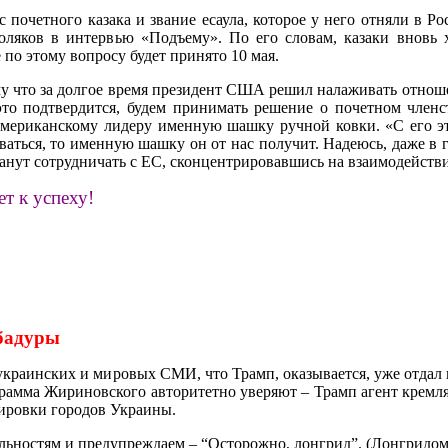
очетного казака и звание есаула, которое у него отняли в Ро
яков в интервью «Подъему». По его словам, казаки вновь хо
 по этому вопросу будет принято 10 мая.
му что за долгое время президент США решил налаживать отноше
это подтвердится, будем принимать решение о почетном член
 американскому лидеру именную шашку ручной ковки. «С его 
ваться, то именную шашку он от нас получит. Надеюсь, даже в 
нут сотрудничать с ЕС, сконцентрировавшись на взаимодействи
т к успеху!
убадуры
краинских и мировых СМИ, что Трамп, оказывается, уже отдал 
грамма Жириновского авторитетно уверяют – Трамп агент кремл
дировки городов Украины.
ностям и предупреждаем – “Осторожно, лонгрид”. (Лонгридом с