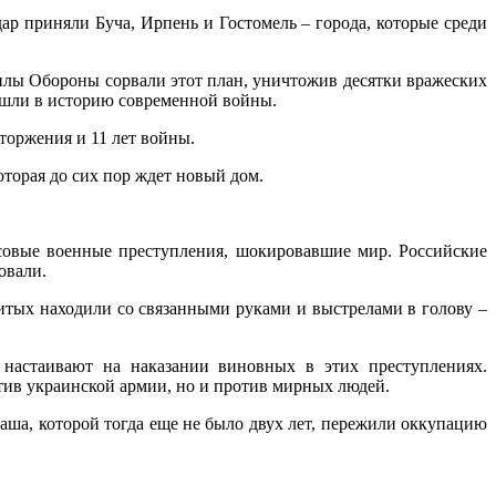
ар приняли Буча, Ирпень и Гостомель – города, которые среди
Силы Обороны сорвали этот план, уничтожив десятки вражеских
 вошли в историю современной войны.
торжения и 11 лет войны.
торая до сих пор ждет новый дом.
ссовые военные преступления, шокировавшие мир. Российские
овали.
тых находили со связанными руками и выстрелами в голову –
 настаивают на наказании виновных в этих преступлениях.
отив украинской армии, но и против мирных людей.
Саша, которой тогда еще не было двух лет, пережили оккупацию