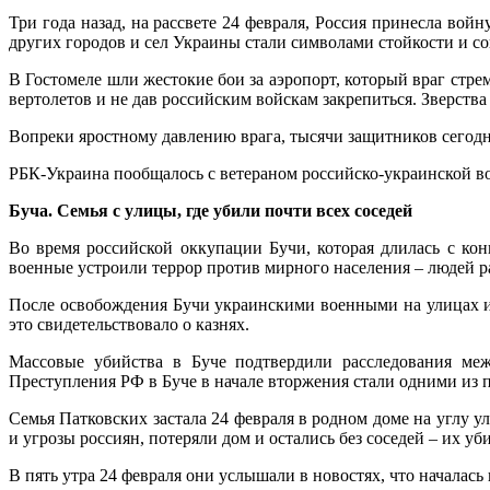
Три года назад, на рассвете 24 февраля, Россия принесла во
других городов и сел Украины стали символами стойкости и с
В Гостомеле шли жестокие бои за аэропорт, который враг стр
вертолетов и не дав российским войскам закрепиться. Зверств
Вопреки яростному давлению врага, тысячи защитников сегодн
РБК-Украина пообщалось с ветераном российско-украинской вой
Буча. Семья с улицы, где убили почти всех соседей
Во время российской оккупации Бучи, которая длилась с ко
военные устроили террор против мирного населения – людей ра
После освобождения Бучи украинскими военными на улицах и
это свидетельствовало о казнях.
Массовые убийства в Буче подтвердили расследования меж
Преступления РФ в Буче в начале вторжения стали одними из п
Семья Патковских застала 24 февраля в родном доме на углу у
и угрозы россиян, потеряли дом и остались без соседей – их уб
В пять утра 24 февраля они услышали в новостях, что началась