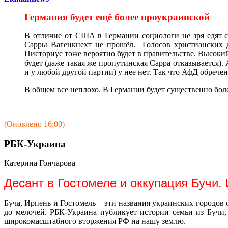
Германия будет ещё более проукраинской
В отличие от США в Германии социологи не зря едят с
Сарры Вагенкнехт не прошёл. Голосов христианских д
Писториус тоже вероятно будет в правительстве. Высокий
будет (даже такая же пропутинская Сарра отказывается)
и у любой другой партии) у нее нет. Так что АфД обрече
В общем все неплохо. В Германии будет существенно бол
(Оновлено 16:00)
РБК-Украина
Катерина Гончарова
Десант в Гостомеле и оккупация Бучи.
Буча, Ирпень и Гостомель – эти названия украинских городов
до мелочей. РБК-Украина публикует истории семьи из Бучи,
широкомасштабного вторжения РФ на нашу землю.