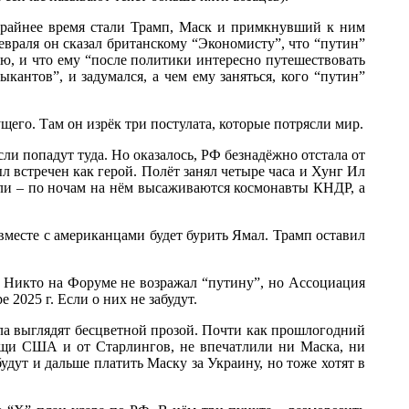
крайнее время стали Трамп, Маск и примкнувший к ним
евраля он сказал британскому “Экономисту”, что “путин”
тью, и что ему “после политики интересно путешествовать
кантов”, и задумался, а чем ему заняться, кого “путин”
го. Там он изрёк три постулата, которые потрясли мир.
ли попадут туда. Но оказалось, РФ безнадёжно отстала от
л встречен как герой. Полёт занял четыре часа и Хунг Ил
ли – по ночам на нём высаживаются космонавты КНДР, а
месте с американцами будет бурить Ямал. Трамп оставил
 Никто на Форуме не возражал “путину”, но Ассоциация
 2025 г. Если о них не забудут.
а выглядят бесцветной прозой. Почти как прошлогодний
ощи США и от Старлингов, не впечатлили ни Маска, ни
удут и дальше платить Маску за Украину, но тоже хотят в