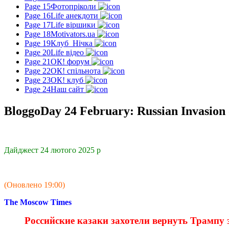
Page 15
Фотопріколи
Page 16
Life анекдоти
Page 17
Life віршики
Page 18
Motivators.ua
Page 19
Клуб_Нічка
Page 20
Life відео
Page 21
ОК! форум
Page 22
ОК! спільнота
Page 23
ОК! клуб
Page 24
Наш сайт
BloggoDay 24 February: Russian Invasion 
Дайджест 24 лютого 2025 р
(Оновлено 19:00)
The Moscow Times
Российские казаки захотели вернуть Трампу