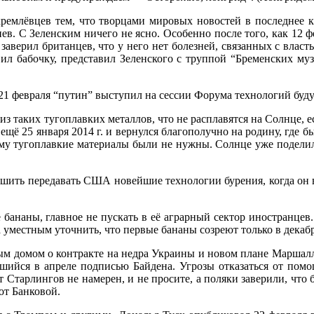
ремлёвцев тем, что творцами мировых новостей в последнее 
ев. С Зеленским ничего не ясно. Особенно после того, как 12 ф
заверил британцев, что у него нет болезней, связанных с влас
л бабочку, представил Зеленского с труппой “Бременских музы
 февраля “путин” выступил на сессии Форума технологий будуще
таких тугоплавких металлов, что не расплавятся на Солнце, ес
ё 25 января 2014 г. и вернулся благополучно на родину, где бы
му тугоплавкие материалы были не нужны. Солнце уже подели
ить передавать США новейшие технологии бурения, когда он в
ананы, главное не пускать в её аграрный сектор иностранцев.
 уместным уточнить, что первые бананы созреют только в декабре
 домом о контракте на недра Украины и новом плане Маршалл
вшийся в апреле подписью Байдена. Угрозы отказаться от пом
 Старлингов не намерен, и не просите, а поляки заверили, что б
от Банковой.