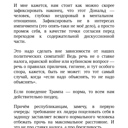
И мне кажется, нам стоит как можно скорее
зафиксировать наконец, что этот Дональд —
человек, глубоко нездоровый в ментальном
отношении. Зафиксировать не в интересах
импичмента (это опять-таки не моё дело), а просто
промеж себя, в качестве точки согласия перед
переходом к содержательной дискуссионной
части.
Это надо сделать вне зависимости от наших
политических симпатий! Ведь речь не о ставке
налога, иранской войне или кубинском вопросе —
речь о правилах приличия, гигиене, и тут особого
спора, кажется, быть не может: это тот самый
случай, когда «если надо объяснять, то не надо
объяснять».
Если поведение Трампа — норма, то всем нам
действительно пиздец.
Причём республиканцам, замечу, в первую
очередь: требование их лидера поцеловать себя в
задницу заставляет всякого нормального человека
отбежать прочь на максимальное расстояние. И
это не про ставку налога, а про брезгливость.