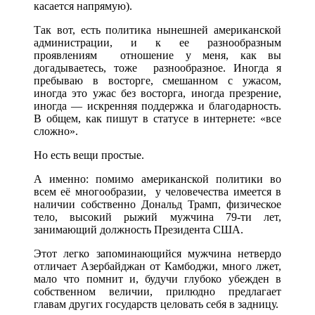
касается напрямую).
Так вот, есть политика нынешней американской
администрации, и к ее разнообразным
проявлениям отношение у меня, как вы
догадываетесь, тоже разнообразное. Иногда я
пребываю в восторге, смешанном с ужасом,
иногда это ужас без восторга, иногда презрение,
иногда — искренняя поддержка и благодарность.
В общем, как пишут в статусе в интернете: «все
сложно».
Но есть вещи простые.
А именно: помимо американской политики во
всем её многообразии, у человечества имеется в
наличии собственно Дональд Трамп, физическое
тело, высокий рыжий мужчина 79-ти лет,
занимающий должность Президента США.
Этот легко запоминающийся мужчина нетвердо
отличает Азербайджан от Камбоджи, много лжет,
мало что помнит и, будучи глубоко убежден в
собственном величии, прилюдно предлагает
главам других государств целовать себя в задницу.