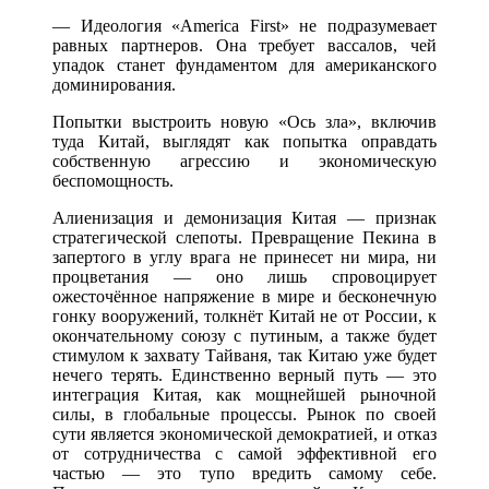
— Идеология «America First» не подразумевает
равных партнеров. Она требует вассалов, чей
упадок станет фундаментом для американского
доминирования.
Попытки выстроить новую «Ось зла», включив
туда Китай, выглядят как попытка оправдать
собственную агрессию и экономическую
беспомощность.
Алиенизация и демонизация Китая — признак
стратегической слепоты. Превращение Пекина в
запертого в углу врага не принесет ни мира, ни
процветания — оно лишь спровоцирует
ожесточённое напряжение в мире и бесконечную
гонку вооружений, толкнёт Китай не от России, к
окончательному союзу с путиным, а также будет
стимулом к захвату Тайваня, так Китаю уже будет
нечего терять. Единственно верный путь — это
интеграция Китая, как мощнейшей рыночной
силы, в глобальные процессы. Рынок по своей
сути является экономической демократией, и отказ
от сотрудничества с самой эффективной его
частью — это тупо вредить самому себе.