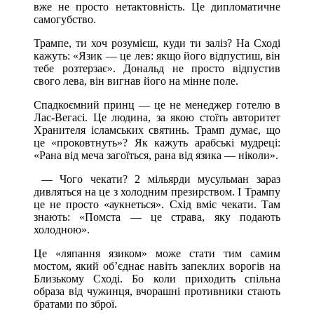
вже не просто нетактовність. Це дипломатичне
самогубство.
Трампе, ти хоч розумієш, куди ти заліз? На Сході
кажуть: «Язик — це лев: якщо його відпустиш, він
тебе розтерзає». Дональд не просто відпустив
свого лева, він вигнав його на мінне поле.
Спадкоємний принц — це не менеджер готелю в
Лас-Вегасі. Це людина, за якою стоїть авторитет
Хранителя ісламських святинь. Трамп думає, що
це «проковтнуть»? Як кажуть арабські мудреці:
«Рана від меча загоїться, рана від язика — ніколи».
— Чого чекати? 2 мільярди мусульман зараз
дивляться на це з холодним презирством. І Трампу
це не просто «аукнеться». Схід вміє чекати. Там
знають: «Помста — це страва, яку подають
холодною».
Це «ляпання язиком» може стати тим самим
мостом, який об’єднає навіть запеклих ворогів на
Близькому Сході. Бо коли приходить спільна
образа від чужинця, вчорашні противники стають
братами по зброї.