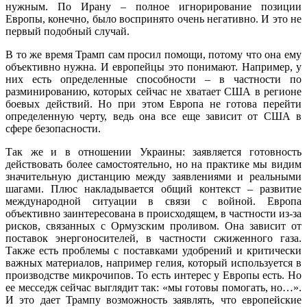
нужным. По Ирану – полное игнорирование позиции
Европы, конечно, было воспринято очень негативно. И это не
первый подобный случай.
В то же время Трамп сам просил помощи, потому что она ему
объективно нужна. И европейцы это понимают. Например, у
них есть определенные способности – в частности по
разминированию, которых сейчас не хватает США в регионе
боевых действий. Но при этом Европа не готова перейти
определенную черту, ведь она все еще зависит от США в
сфере безопасности.
Так же и в отношении Украины: заявляется готовность
действовать более самостоятельно, но на практике мы видим
значительную дистанцию между заявлениями и реальными
шагами. Плюс накладывается общий контекст – развитие
международной ситуации в связи с войной. Европа
объективно заинтересована в происходящем, в частности из-за
рисков, связанных с Ормузским проливом. Она зависит от
поставок энергоносителей, в частности сжиженного газа.
Также есть проблемы с поставками удобрений и критически
важных материалов, например гелия, который используется в
производстве микрочипов. То есть интерес у Европы есть. Но
ее месседж сейчас выглядит так: «мы готовы помогать, но…».
И это дает Трампу возможность заявлять, что европейские