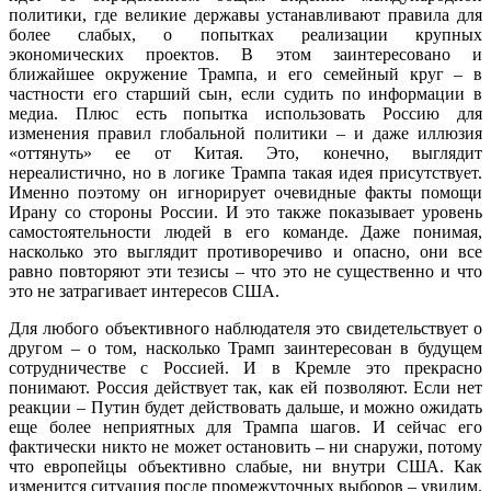
политики, где великие державы устанавливают правила для
более слабых, о попытках реализации крупных
экономических проектов. В этом заинтересовано и
ближайшее окружение Трампа, и его семейный круг – в
частности его старший сын, если судить по информации в
медиа. Плюс есть попытка использовать Россию для
изменения правил глобальной политики – и даже иллюзия
«оттянуть» ее от Китая. Это, конечно, выглядит
нереалистично, но в логике Трампа такая идея присутствует.
Именно поэтому он игнорирует очевидные факты помощи
Ирану со стороны России. И это также показывает уровень
самостоятельности людей в его команде. Даже понимая,
насколько это выглядит противоречиво и опасно, они все
равно повторяют эти тезисы – что это не существенно и что
это не затрагивает интересов США.
Для любого объективного наблюдателя это свидетельствует о
другом – о том, насколько Трамп заинтересован в будущем
сотрудничестве с Россией. И в Кремле это прекрасно
понимают. Россия действует так, как ей позволяют. Если нет
реакции – Путин будет действовать дальше, и можно ожидать
еще более неприятных для Трампа шагов. И сейчас его
фактически никто не может остановить – ни снаружи, потому
что европейцы объективно слабые, ни внутри США. Как
изменится ситуация после промежуточных выборов – увидим.