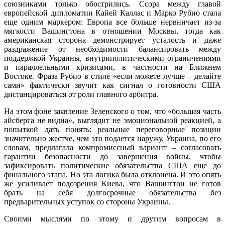
союзниками только обострились. Ссора между главой
европейской дипломатии Кайей Каллас и Марко Рубио стала
еще одним маркером: Европа все больше нервничает из-за
мягкости Вашингтона в отношении Москвы, тогда как
американская сторона демонстрирует усталость и даже
раздражение от необходимости балансировать между
поддержкой Украины, внутриполитическими ограничениями
и параллельными кризисами, в частности на Ближнем
Востоке. Фраза Рубио в стиле «если можете лучше – делайте
сами» фактически звучит как сигнал о готовности США
дистанцироваться от роли главного арбитра.
На этом фоне заявление Зеленского о том, что «большая часть
айсберга не видна», выглядит не эмоциональной реакцией, а
попыткой дать понять: реальные переговорные позиции
значительно жестче, чем это подается наружу. Украина, по его
словам, предлагала компромиссный вариант – согласовать
гарантии безопасности до завершения войны, чтобы
зафиксировать политические обязательства США еще до
финального этапа. Но эта логика была отклонена. И это опять
же усиливает подозрения Киева, что Вашингтон не готов
брать на себя долгосрочные обязательства без
предварительных уступок со стороны Украины.
Своими мыслями по этому и другим вопросам в