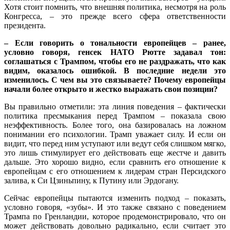
Хотя стоит помнить, что внешняя политика, несмотря на роль
Конгресса, – это прежде всего сфера ответственности
президента.
– Если говорить о тональности европейцев – ранее,
условно говоря, генсек НАТО Рютте задавал тон:
соглашаться с Трампом, чтобы его не раздражать, что как
видим, оказалось ошибкой. В последние недели это
изменилось. С чем вы это связываете? Почему европейцы
начали более открыто и жестко выражать свои позиции?
Вы правильно отметили: эта линия поведения – фактически
политика пресмыкания перед Трампом – показала свою
неэффективность. Более того, она базировалась на ложном
понимании его психологии. Трамп уважает силу. И если он
видит, что перед ним уступают или ведут себя слишком мягко,
это лишь стимулирует его действовать еще жестче и давить
дальше. Это хорошо видно, если сравнить его отношение к
европейцам с его отношением к лидерам стран Персидского
залива, к Си Цзиньпину, к Путину или Эрдогану.
Сейчас европейцы пытаются изменить подход – показать,
условно говоря, «зубы». И это также связано с поведением
Трампа по Гренландии, которое продемонстрировало, что он
может действовать довольно радикально, если считает это