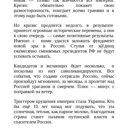
никак — только так кончаются все империи.
Кризис обязательно покажет свою
разносторонность, поиграет всеми гранями и к
этому надо быть готовыми.
Но кризис продлится недолго, в результате
принесет огромные исторические перемены, а они
в свою очередь — самые позитивные результаты.
Именно с ними удастся заложить фундамент
новой эры в России. Стулья от з@дниц
ежемесячно сменяемых президентов РФ не будут
успевать остывать.
Кандидатов и желающих будет несколько, и
несколько из них самоликвидируются. Все
события, что годами сотрясали Россию, сейчас
произойдут мгновенно, за месяцы, и пролетят над
Россией ураганом и смерчем. Плюс — минус с
поправкой на ветер.
Триггером крушения империи стала Украина. Кто
бы ещё 10 лет назад мог подумать, что эта
солнечная, теплая, как парное молоко, благодатная
страна станет палачом путинской власти и
спасителем России.