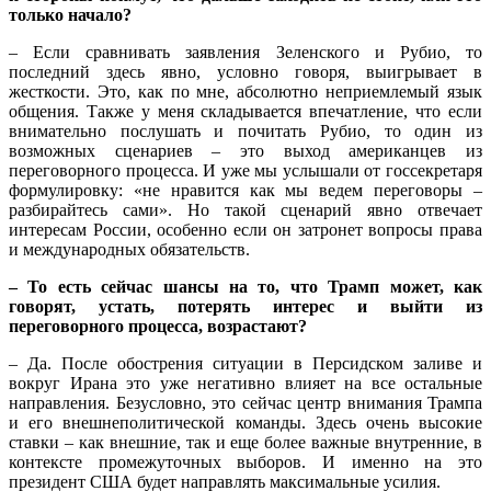
только начало?
– Если сравнивать заявления Зеленского и Рубио, то
последний здесь явно, условно говоря, выигрывает в
жесткости. Это, как по мне, абсолютно неприемлемый язык
общения. Также у меня складывается впечатление, что если
внимательно послушать и почитать Рубио, то один из
возможных сценариев – это выход американцев из
переговорного процесса. И уже мы услышали от госсекретаря
формулировку: «не нравится как мы ведем переговоры –
разбирайтесь сами». Но такой сценарий явно отвечает
интересам России, особенно если он затронет вопросы права
и международных обязательств.
– То есть сейчас шансы на то, что Трамп может, как
говорят, устать, потерять интерес и выйти из
переговорного процесса, возрастают?
– Да. После обострения ситуации в Персидском заливе и
вокруг Ирана это уже негативно влияет на все остальные
направления. Безусловно, это сейчас центр внимания Трампа
и его внешнеполитической команды. Здесь очень высокие
ставки – как внешние, так и еще более важные внутренние, в
контексте промежуточных выборов. И именно на это
президент США будет направлять максимальные усилия.