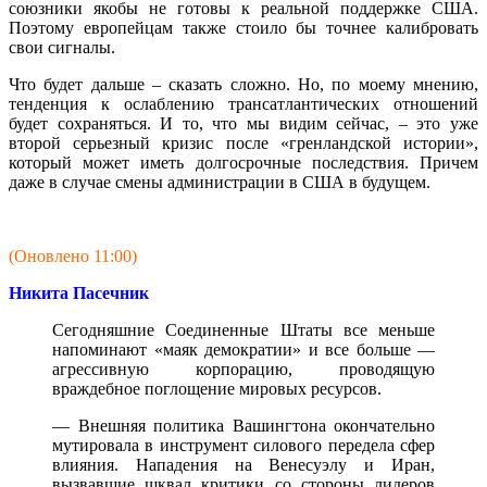
союзники якобы не готовы к реальной поддержке США.
Поэтому европейцам также стоило бы точнее калибровать
свои сигналы.
Что будет дальше – сказать сложно. Но, по моему мнению,
тенденция к ослаблению трансатлантических отношений
будет сохраняться. И то, что мы видим сейчас, – это уже
второй серьезный кризис после «гренландской истории»,
который может иметь долгосрочные последствия. Причем
даже в случае смены администрации в США в будущем.
(Оновлено 11:00)
Никита Пасечник
Сегодняшние Соединенные Штаты все меньше
напоминают «маяк демократии» и все больше —
агрессивную корпорацию, проводящую
враждебное поглощение мировых ресурсов.
— Внешняя политика Вашингтона окончательно
мутировала в инструмент силового передела сфер
влияния. Нападения на Венесуэлу и Иран,
вызвавшие шквал критики со стороны лидеров