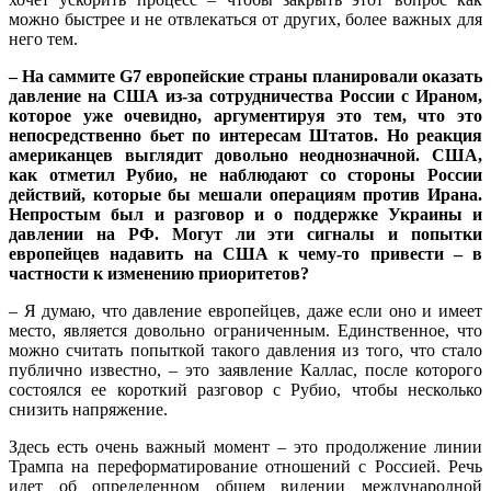
можно быстрее и не отвлекаться от других, более важных для
него тем.
– На саммите G7 европейские страны планировали оказать
давление на США из-за сотрудничества России с Ираном,
которое уже очевидно, аргументируя это тем, что это
непосредственно бьет по интересам Штатов. Но реакция
американцев выглядит довольно неоднозначной. США,
как отметил Рубио, не наблюдают со стороны России
действий, которые бы мешали операциям против Ирана.
Непростым был и разговор и о поддержке Украины и
давлении на РФ. Могут ли эти сигналы и попытки
европейцев надавить на США к чему-то привести – в
частности к изменению приоритетов?
– Я думаю, что давление европейцев, даже если оно и имеет
место, является довольно ограниченным. Единственное, что
можно считать попыткой такого давления из того, что стало
публично известно, – это заявление Каллас, после которого
состоялся ее короткий разговор с Рубио, чтобы несколько
снизить напряжение.
Здесь есть очень важный момент – это продолжение линии
Трампа на переформатирование отношений с Россией. Речь
идет об определенном общем видении международной