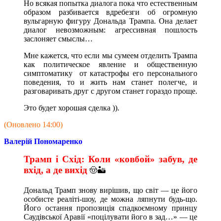
Но всякая попытка диалога пока что естественным
образом разбивается вдребезги об огромную
вульгарную фигуру Дональда Трампа. Она делает
диалог невозможным: агрессивная пошлость
заслоняет смыслы…
Мне кажется, что если мы сумеем отделить Трампа
как политическое явление и общественную
симптоматику от катастрофы его персонального
поведения, то и жить нам станет полегче, и
разговаривать друг с другом станет гораздо проще.
Это будет хорошая сделка )).
(Оновлено 14:00)
Валерій Пономаренко
Трамп і Схід: Коли «ковбой» забув, де
вхід, а де вихід
🤠🏜️
Дональд Трамп знову вирішив, що світ — це його
особисте реаліті-шоу, де можна ляпнути будь-що.
Його остання пропозиція спадкоємному принцу
Саудівської Аравії «поцілувати його в зад…» — це