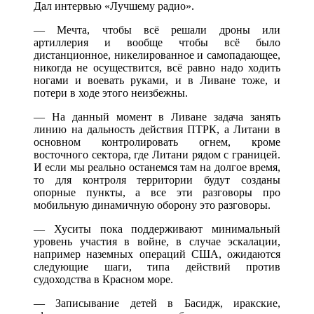
Дал интервью «Лучшему радио».
— Мечта, чтобы всё решали дроны или
артиллерия и вообще чтобы всё было
дистанционное, никелированное и самопадающее,
никогда не осуществится, всё равно надо ходить
ногами и воевать руками, и в Ливане тоже, и
потери в ходе этого неизбежны.
— На данный момент в Ливане задача занять
линию на дальность действия ПТРК, а Литани в
основном контролировать огнем, кроме
восточного сектора, где Литани рядом с границей.
И если мы реально останемся там на долгое время,
то для контроля территории будут созданы
опорные пункты, а все эти разговоры про
мобильную динамичную оборону это разговоры.
— Хуситы пока поддерживают минимальный
уровень участия в войне, в случае эскалации,
например наземных операций США, ожидаются
следующие шаги, типа действий против
судоходства в Красном море.
— Записывание детей в Басидж, иракские,