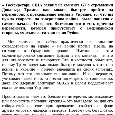
– Госсекретарь США заявил на саммите G7 о стремлении
Дональда Трампа как можно быстрее прийти на
переговорах к прекращению войны в Украине. то, что им
нужна скорость по завершению войны, было понятно с
самого начала. Этого нет. Возможно это и есть причина
нервозности, которая присутствует с американской
стороны, учитывая эти заявления Рубио.
– Мне кажется, что сейчас практически все внимание
сосредоточено на Иране – на войне против Ирана, на
ситуации в Ормузском проливе. Именно на этом
сконцентрировано внимание Трампа и его команды – и это
для них абсолютный приоритет. Это, в частности, объясняет,
почему Трамп хочет как можно быстрее завершить этот этап
войны в Украине – причем завершить на своих условиях.
Потому что это отвлекает его внимание. И он, вероятно,
учитывает также и то, что, если посмотреть на социологию,
даже его ядерный электорат MAGA в целом поддерживает
оказание помощи Украине.
Просто сказать «нам это больше не интересно, мы выходим»
или прекратить поставки оружия – это выглядело бы для его
избирателей как еще одно проявление слабости на фоне
других мировых лидеров и вызовов. Поэтому он, безусловно,
хочет ускорить процесс – чтобы закрыть этот вопрос как