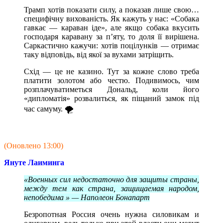
Трамп хотів показати силу, а показав лише свою…
специфічну вихованість. Як кажуть у нас: «Собака
гавкає — караван іде», але якщо собака вкусить
господаря каравану за п’яту, то доля її вирішена.
Саркастично кажучи: хотів поцілунків — отримає
таку відповідь, від якої за вухами затріщить.
Схід — це не казино. Тут за кожне слово треба
платити золотом або честю. Подивимось, чим
розплачуватиметься Дональд, коли його
«дипломатія» розвалиться, як піщаний замок під
час самуму. 🌪️
(Оновлено 13:00)
Януте Лаиминга
«Военных сил недостаточно для защиты страны,
между тем как страна, защищаемая народом,
непобедима » — Наполеон Бонапарт
Безропотная Россия очень нужна силовикам и