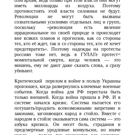
олигархам, ведь только при этой власти они могут
иметь миллиарды из воздуха. Поэтому
противостоять этой власти силовики не будут.
Революции не могут быть вызваны
сознательными усилиями отдельных лиц и групп,
поскольку «революция есть явление
иррациональное по своей природе и происходит
вне всяких планов и прогнозов, как со стороны
тех, кто её ждет, так и со стороны тех, кто её хочет
предотвратить». Поэтому надежды на протесты
россиян тоже нет, ведь в ГУЛАГе протест=
моментальной смерти, когда человек — это
мишень, ему не дают даже сказать слова, а сразу
убивают.
Критический перелом в войне в пользу Украины
произошел, когда развернулись ключевые военные
события. Когда война для РФ перестала быть
только внешней. Когда война пришла в РФ. И в
системе начался кризис. Система пытается его
потушить/продлить всевозможными запретами и
законами, загоняющих народ в стойло. Вместе с
народом в стойле оказывается сама система — это
азбука кризиса. Он несет боль, страдания и
предсмертные уродливые конвульсии, но иначе