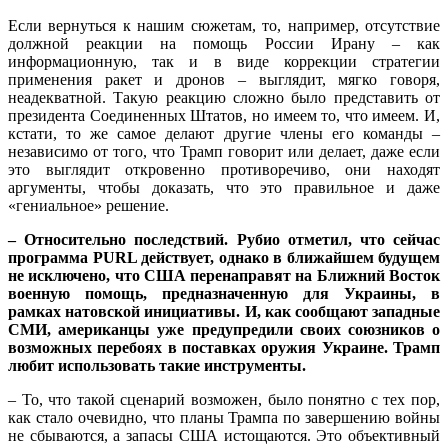
Если вернуться к нашим сюжетам, то, например, отсутствие
должной реакции на помощь России Ирану – как
информационную, так и в виде коррекции стратегии
применения ракет и дронов – выглядит, мягко говоря,
неадекватной. Такую реакцию сложно было представить от
президента Соединенных Штатов, но имеем то, что имеем. И,
кстати, то же самое делают другие члены его команды –
независимо от того, что Трамп говорит или делает, даже если
это выглядит откровенно противоречиво, они находят
аргументы, чтобы доказать, что это правильное и даже
«гениальное» решение.
– Относительно последствий. Рубио отметил, что сейчас
программа PURL действует, однако в ближайшем будущем
не исключено, что США перенаправят на Ближний Восток
военную помощь, предназначенную для Украины, в
рамках натовской инициативы. И, как сообщают западные
СМИ, американцы уже предупредили своих союзников о
возможных перебоях в поставках оружия Украине. Трамп
любит использовать такие инструменты.
– То, что такой сценарий возможен, было понятно с тех пор,
как стало очевидно, что планы Трампа по завершению войны
не сбываются, а запасы США истощаются. Это объективный