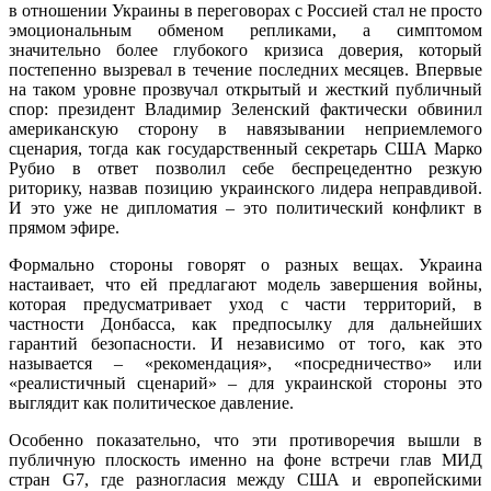
в отношении Украины в переговорах с Россией стал не просто
эмоциональным обменом репликами, а симптомом
значительно более глубокого кризиса доверия, который
постепенно вызревал в течение последних месяцев. Впервые
на таком уровне прозвучал открытый и жесткий публичный
спор: президент Владимир Зеленский фактически обвинил
американскую сторону в навязывании неприемлемого
сценария, тогда как государственный секретарь США Марко
Рубио в ответ позволил себе беспрецедентно резкую
риторику, назвав позицию украинского лидера неправдивой.
И это уже не дипломатия – это политический конфликт в
прямом эфире.
Формально стороны говорят о разных вещах. Украина
настаивает, что ей предлагают модель завершения войны,
которая предусматривает уход с части территорий, в
частности Донбасса, как предпосылку для дальнейших
гарантий безопасности. И независимо от того, как это
называется – «рекомендация», «посредничество» или
«реалистичный сценарий» – для украинской стороны это
выглядит как политическое давление.
Особенно показательно, что эти противоречия вышли в
публичную плоскость именно на фоне встречи глав МИД
стран G7, где разногласия между США и европейскими