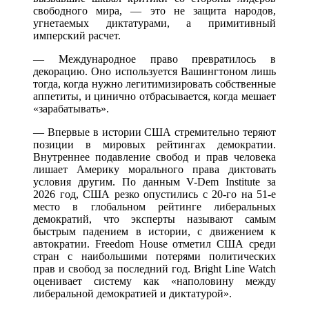
свободного мира, — это не защита народов,
угнетаемых диктатурами, а примитивный
имперский расчет.
— Международное право превратилось в
декорацию. Оно используется Вашингтоном лишь
тогда, когда нужно легитимизировать собственные
аппетиты, и цинично отбрасывается, когда мешает
«зарабатывать».
— Впервые в истории США стремительно теряют
позиции в мировых рейтингах демократии.
Внутреннее подавление свобод и прав человека
лишает Америку морального права диктовать
условия другим. По данным V-Dem Institute за
2026 год, США резко опустились с 20-го на 51-е
место в глобальном рейтинге либеральных
демократий, что эксперты называют самым
быстрым падением в истории, с движением к
автократии. Freedom House отметил США среди
стран с наибольшими потерями политических
прав и свобод за последний год. Bright Line Watch
оценивает систему как «наполовину между
либеральной демократией и диктатурой».