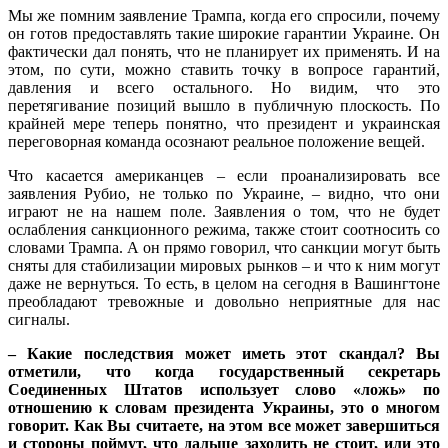
Мы же помним заявление Трампа, когда его спросили, почему
он готов предоставлять такие широкие гарантии Украине. Он
фактически дал понять, что не планирует их применять. И на
этом, по сути, можно ставить точку в вопросе гарантий,
давления и всего остального. Но видим, что это
перетягивание позиций вышло в публичную плоскость. По
крайней мере теперь понятно, что президент и украинская
переговорная команда осознают реальное положение вещей.
Что касается американцев – если проанализировать все
заявления Рубио, не только по Украине, – видно, что они
играют не на нашем поле. Заявления о том, что не будет
ослабления санкционного режима, также стоит соотносить со
словами Трампа. А он прямо говорил, что санкции могут быть
сняты для стабилизации мировых рынков – и что к ним могут
даже не вернуться. То есть, в целом на сегодня в Вашингтоне
преобладают тревожные и довольно неприятные для нас
сигналы.
– Какие последствия может иметь этот скандал? Вы
отметили, что когда государственный секретарь
Соединенных Штатов использует слово «ложь» по
отношению к словам президента Украины, это о многом
говорит. Как Вы считаете, на этом все может завершиться
и стороны поймут, что дальше заходить не стоит, или это