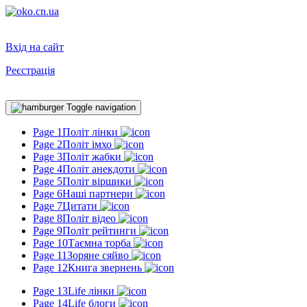
Вхід на сайт
Реєстрація
Toggle navigation
Page 1
Політ лінки
Page 2
Політ імхо
Page 3
Політ жабки
Page 4
Політ анекдоти
Page 5
Політ віршики
Page 6
Наші партнери
Page 7
Цитати
Page 8
Політ відео
Page 9
Політ рейтинги
Page 10
Таємна торба
Page 11
Зоряне сяйво
Page 12
Книга звернень
Page 13
Life лінки
Page 14
Life блоги