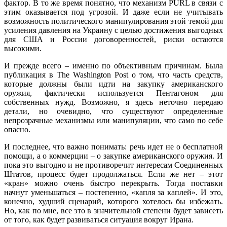
фактор. В то же время понятно, что механизм PURL в связи с
этим оказывается под угрозой. И даже если не учитывать
возможность политического манипулирования этой темой для
усиления давления на Украину с целью достижения выгодных
для США и России договоренностей, риски остаются
высокими.
И прежде всего – именно по объективным причинам. Была
публикация в The Washington Post о том, что часть средств,
которые должны были идти на закупку американского
оружия, фактически используется Пентагоном для
собственных нужд. Возможно, я здесь неточно передаю
детали, но очевидно, что существуют определенные
непрозрачные механизмы или манипуляции, что само по себе
опасно.
И последнее, что важно понимать: речь идет не о бесплатной
помощи, а о коммерции – о закупке американского оружия. И
пока это выгодно и не противоречит интересам Соединенных
Штатов, процесс будет продолжаться. Если же нет – этот
«кран» можно очень быстро перекрыть. Тогда поставки
начнут уменьшаться – постепенно, «капля за каплей». И это,
конечно, худший сценарий, которого хотелось бы избежать.
Но, как по мне, все это в значительной степени будет зависеть
от того, как будет развиваться ситуация вокруг Ирана.