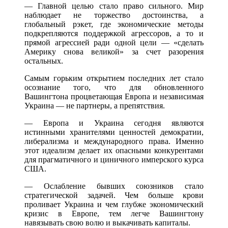
— Главной целью стало право сильного. Мир
наблюдает не торжество достоинства, а
глобальный рэкет, где экономические методы
подкрепляются поддержкой агрессоров, а то и
прямой агрессией ради одной цели — «сделать
Америку снова великой» за счет разорения
остальных.
Самым горьким открытием последних лет стало
осознание того, что для обновленного
Вашингтона процветающая Европа и независимая
Украина — не партнеры, а препятствия.
— Европа и Украина сегодня являются
истинными хранителями ценностей демократии,
либерализма и международного права. Именно
этот идеализм делает их опасными конкурентами
для прагматичного и циничного имперского курса
США.
— Ослабление бывших союзников стало
стратегической задачей. Чем больше крови
проливает Украина и чем глубже экономический
кризис в Европе, тем легче Вашингтону
навязывать свою волю и выкачивать капиталы.