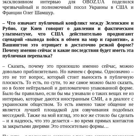
эксклюзивном интервью для OBOZ.UA поделился
чрезвычайный и полномочный посол Украины в США и
Франции Олег Шамшур.
– Что означает публичный конфликт между Зеленским и
Рубио, где Киев говорит о давлении и фактическом
ультиматуме, что США действительно продвигают
сценарий «вывода войск в обмен на мир и гарантии», а
Вашингтон это отрицает в достаточно резкой форме?
Почему именно сейчас и какие последствия будет иметь эта
публичная перепалка?
– Сказать, почему это произошло именно сейчас, можно
довольно приблизительно. Но начнем с формы. Однозначно –
это не тот вопрос, который стоит выносить в публичную
плоскость. То есть, по сути, то же самое можно было сказать,
но в более нейтральной и дипломатично упакованной форме.
Было бы правильно, если бы мы узнавали о таких вещах не из
интервью, которые даются иностранным СМИ, а в диалоге с
украинским обществом. То есть именно такое общение не
является лучшей площадкой для озвучивания подобных
месседжей. Также на мой взгляд, это все же стоило бы сделать
– и я надеюсь, что это делается – во время прямых контактов
за закрытыми дверями Это относительно формы…