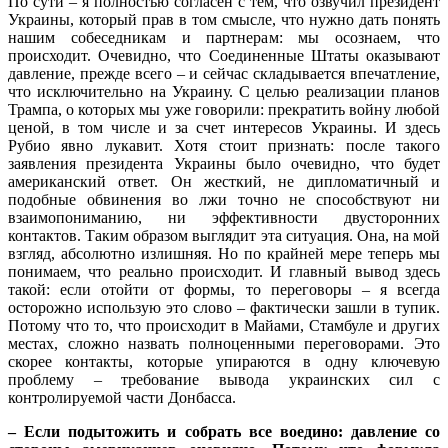
По сути – я полностью согласен с тем, что озвучил президент
Украины, который прав в том смысле, что нужно дать понять
нашим собеседникам и партнерам: мы осознаем, что
происходит. Очевидно, что Соединенные Штаты оказывают
давление, прежде всего – и сейчас складывается впечатление,
что исключительно на Украину. С целью реализации планов
Трампа, о которых мы уже говорили: прекратить войну любой
ценой, в том числе и за счет интересов Украины. И здесь
Рубио явно лукавит. Хотя стоит признать: после такого
заявления президента Украины было очевидно, что будет
американский ответ. Он жесткий, не дипломатичный и
подобные обвинения во лжи точно не способствуют ни
взаимопониманию, ни эффективности двусторонних
контактов. Таким образом выглядит эта ситуация. Она, на мой
взгляд, абсолютно излишняя. Но по крайней мере теперь мы
понимаем, что реально происходит. И главный вывод здесь
такой: если отойти от формы, то переговоры – я всегда
осторожно использую это слово – фактически зашли в тупик.
Потому что то, что происходит в Майами, Стамбуле и других
местах, сложно назвать полноценными переговорами. Это
скорее контакты, которые упираются в одну ключевую
проблему – требование вывода украинских сил с
контролируемой части Донбасса.
– Если подытожить и собрать все воедино: давление со