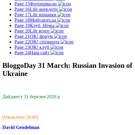
Page 15
Фотопріколи
Page 16
Life анекдоти
Page 17
Life віршики
Page 18
Motivators.ua
Page 19
Клуб_Нічка
Page 20
Life відео
Page 21
ОК! форум
Page 22
ОК! спільнота
Page 23
ОК! клуб
Page 24
Наш сайт
BloggoDay 31 March: Russian Invasion of
Ukraine
Дайджест 31 березня 2026 р
(Оновлено 16:00)
David Gendelman