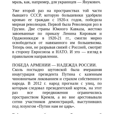
мразь, как, например, для украинцев — Янукович.
Уже второй раз на пространствах той части
бывшего СССР, которую большевики удобряли
кровью ее граждан с 1920-х годов, победила
мирная революция. Первой была Революция роз в
Грузии. Две страны Южного Кавказа, жестоко
завоеванные по приказу Ленина Кировым и
Орджоникидзе в 1920-21 гг., смогли мирно
освободиться от навязанного им большевизма.
Теперь они, не разрывая связей с Россией, смотрят
в сторону Евросоюза и НАТО. И это — взгляд в
правильном направлении.
ПОБЕДА АРМЕНИИ — НАДЕЖДА РОССИИ.
Сколь постыдно шутовской была вчерашняя
инаугурация президента Путина с казенным
чиновничьим ликованием и страхом собственного
народа. В 2012 г. народ прогнали с улиц, по
которым следовал президентский кортеж, на этот
раз все передвижения ограничились
пространством Кремля, а во вне арестовывали
сотни участников демонстраций, выступивших
под лозунгом «Путин нам не царь».