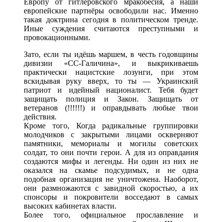
Европу от гитлеровского мракобесия, а наши
европейские партнёры освободили нас. Именно
такая доктрина сегодня в политическом тренде.
Иные суждения считаются преступными и
провокационными.
Зато, если ты идёшь маршем, в честь годовщины
дивизии «СС-Галичина», и выкрикиваешь
практически нацистские лозунги, при этом
вскидывая руку вверх, то ты — Украинский
патриот и идейный националист. Тебя будет
защищать полиция и Закон. Защищать от
ветеранов (!!!!!!) и оправдывать любые твои
действия.
Кроме того, Когда радикальные группировки
молодчиков с закрытыми лицами оскверняют
памятники, мемориалы и могилы советских
солдат, то они почти герои. А для из оправдания
создаются мифы и легенды. Ни один из них не
оказался на скамье подсудимых, и не одна
подобная организация не уничтожена. Наоборот,
они размножаются с завидной скоростью, а их
спонсоры и покровители восседают в самых
высоких кабинетах власти.
Более того, официальное прославление и