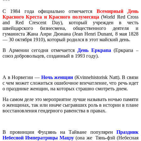
***
С 1984 года официально отмечается
Всемирный День
Красного Креста и Красного полумесяца
(World Red Cross
and Red Crescent Day), который учрежден в честь
швейцарского бизнесмена, общественного деятеля и
гуманиста Жана Анри Дюнана (Jean Henri Dunant, 8 мая 1828
— 30 октября 1910), который родился в этот майский день.
В Армении сегодня отмечается
День Еркрапа
(Еркрапа –
союз добровольцев, созданный в 1993 году).
А в Норвегии —
Ночь женщин
(Kvinnehistorisk Natt). В связи
с чем может сложиться ошибочное впечатление, что речь идет
о празднике женщин, на которых страшно смотреть днем.
На самом деле это мероприятие лучше называть ночью памяти
о женщинах, так или иначе сыгравших роль в истории в плане
восстановления гендерного равенства в правах.
В провинции Фуцзянь на Тайване популярен
Праздник
Небесной Императрицы Мацзу
(она же Тянь-фэй (Небесная