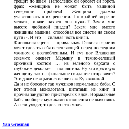
трещит по швам. Напоследок он бросает ей горсть
фраз: «женщина не может быть машиной
генерации проблем! Женщина должна
учавствовать в их решении. По крайней мере не
мешать, иначе нахрен она нужна? Зачем мне
вместо любимой пиздец? Зачем мне вместо
женщины машина, способная все снести на своем
пути?». И это — сильная часть книги.
Финальная сцена — провальная. Главная героиня
хочет сделать себя ослепляющей перед последним
ужином с возлюбленным. И тут вот Влащенко
зачем-то одевает Марьяну в темно-зеленый
брючный костюм … из зеленого бархата с
глубоким декольте — пошлятина. Ну кто красивую
женщину так на финальное свидание отправляет?
Это даже не «цыганские шелка» Куражкиной.
Да и не бросают так мужиков нормальные бабы. С
вот этими монологами, цитатами из книг и
прочим занудство пристарелых вдов. Нормальные
бабы вообще с мужиками отношения не выясняют.
А если уходят, то делают это молча.
Yan Grosman