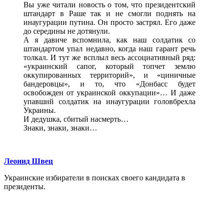
Вы уже читали новость о том, что президентский
штандарт в Раше так и не смогли поднять на
инаугурации путина. Он просто застрял. Его даже
до середины не дотянули.
А я давиче вспомнила, как наш солдатик со
штандартом упал недавно, когда наш гарант речь
толкал. И тут же всплыл весь ассоциативный ряд:
«украинский сапог, который топчет землю
оккупированных территорий», и «циничные
бандеровцы», и то, что «Донбасс будет
освобожден от украинской оккупации»… И даже
упавший солдатик на инаугурации головбрехла
Украины.
И дедушка, сбитый насмерть…
Знаки, знаки, знаки…
Леонид Швец
Украинские избиратели в поисках своего кандидата в
президенты.