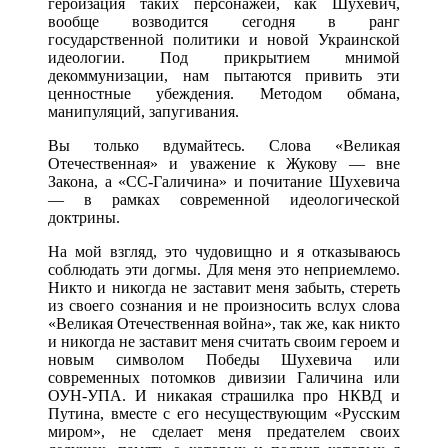
героизация таких персонажей, как Шухевич,
вообще возводится сегодня в ранг
государственной политики и новой Украинской
идеологии. Под прикрытием мнимой
декоммунизации, нам пытаются привить эти
ценностные убеждения. Методом обмана,
манипуляций, запугивания.
Вы только вдумайтесь. Слова «Великая
Отечественная» и уважение к Жукову — вне
Закона, а «СС-Галичина» и почитание Шухевича
— в рамках современной идеологической
доктрины.
На мой взгляд, это чудовищно и я отказываюсь
соблюдать эти догмы. Для меня это неприемлемо.
Никто и никогда не заставит меня забыть, стереть
из своего сознания и не произносить вслух слова
«Великая Отечественная война», так же, как никто
и никогда не заставит меня считать своим героем и
новым символом Победы Шухевича или
современных потомков дивизии Галичина или
ОУН-УПА. И никакая страшилка про НКВД и
Путина, вместе с его несуществующим «Русским
миром», не сделает меня предателем своих