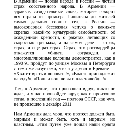
В Армении — победа народа, в России — лютый
страх собственного народа. В Армении —
здравые, созидательные слова, которые говорит
вся страна от премьера Пашиняна до жителей
самых дальних горных сел, в России —
высокопарная бессвязная чепуха о каких-то
скрепах, какой-то культурной самобытности, об
осажденной крепости, о ракетах, летающих со
скоростью три маха, а на самом деле — страх,
страх, и еще раз страх. Страх, что росгвардейцы
откажутся убивать сограждан, а
многомиллионные колонны демонстрантов, как в
1990-91 пройдут по улицам Москвы и Петербурга
с теми же лозунгами, что и у армян в Ереване —
«Хватит врать и воровать!», «Власть принадлежит
народу!», «Пошли вон, воры и властолюбцы!».
Там, в Армении, это произошло вдруг, никто не
ждал, и у нас произойдет вдруг, как и произошло
тогда, в последний год — полтора СССР, как чуть
не произошло в декабре 2011.
Нам Армения дала урок, что протест должен быть
мирным и может быть, хоть и мирным, но
властным. Этим путем уже пошли наши орлята