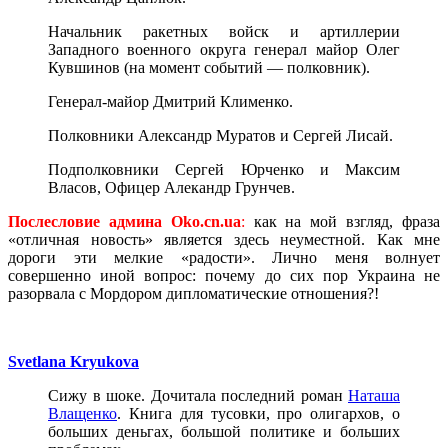
Начальник ракетных войск и артиллерии
Западного военного округа генерал майор Олег
Кувшинов (на момент событий — полковник).
Генерал-майор Дмитрий Клименко.
Полковники Александр Муратов и Сергей Лисай.
Подполковники Сергей Юрченко и Максим
Власов, Офицер Алекандр Грунчев.
Послесловие админа
Oko.
cn.
ua
:
как на мой взгляд, фраза
«отличная новость» является здесь неуместной. Как мне
дороги эти мелкие «радости». Лично меня волнует
совершенно иной вопрос: почему до сих пор Украина не
разорвала с Мордором дипломатические отношения?!
Svetlana Kryukova
Сижу в шоке. Дочитала последний роман
Наташа
Влащенко
. Книга для тусовки, про олигархов, о
больших деньгах, большой политике и больших