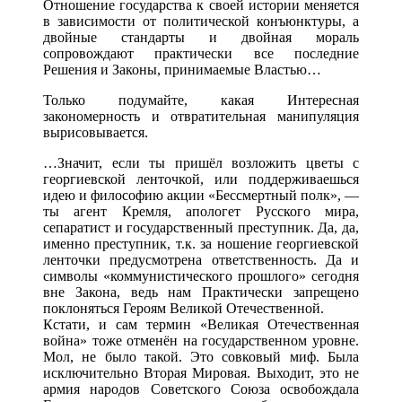
Отношение государства к своей истории меняется
в зависимости от политической конъюнктуры, а
двойные стандарты и двойная мораль
сопровождают практически все последние
Решения и Законы, принимаемые Властью…
Только подумайте, какая Интересная
закономерность и отвратительная манипуляция
вырисовывается.
…Значит, если ты пришёл возложить цветы с
георгиевской ленточкой, или поддерживаешься
идею и философию акции «Бессмертный полк», —
ты агент Кремля, апологет Русского мира,
сепаратист и государственный преступник. Да, да,
именно преступник, т.к. за ношение георгиевской
ленточки предусмотрена ответственность. Да и
символы «коммунистического прошлого» сегодня
вне Закона, ведь нам Практически запрещено
поклоняться Героям Великой Отечественной.
Кстати, и сам термин «Великая Отечественная
война» тоже отменён на государственном уровне.
Мол, не было такой. Это совковый миф. Была
исключительно Вторая Мировая. Выходит, это не
армия народов Советского Союза освобождала