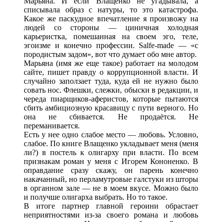
Марьяна. И если Влащенко не угадывала, а
списывала образ с натуры, то это катастрофа.
Какое же паскудное впечатление я произвожу на
людей со стороны — циничная холодная
карьеристка, помешанная на своем эго, теле,
эгоизме и конечно профессии. Salfe-made — «с
породистым задом», вот что думает обо мне автор.
Марьяна (имя же еще такое) работает на молодом
сайте, пишет правду о коррупционной власти. И
случайно заползает туда, куда ей не нужно было
совать нос. Флешки, слежки, обыски в редакции, и
череда пиарщиков-аферистов, которые пытаются
сбить амбициозную красавицу с пути верного. Но
она не сбивается. Не продаётся. Не
переманивается.
Есть у нее одно слабое место — любовь. Условно,
слабое. По книге Влащенко укладывает меня (меня
ли?) в постель к олигарху при власти. По всем
признакам роман у меня с Игорем Кононенко. В
оправдание сразу скажу, он парень конечно
накачанный, но перламутровые галстуки из шторы
в органном зале — не в моем вкусе. Можно было
и получше олигарха выбрать. Но то такое.
В итоге партнер главной героини обрастает
неприятностями из-за своего романа и любовь