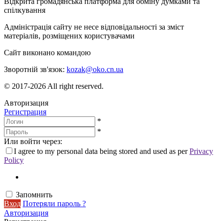
Відкрита громадянська платформа для обміну думками та
спілкування
Адміністрація сайту не несе відповідальності за зміст
матеріалів, розміщених користувачами
Сайт виконано командою
wptheme.us
Зворотній зв'язок:
kozak@oko.cn.ua
© 2017-2026 All right reserved.
Авторизация
Регистрация
*
*
Или войти через:
I agree to my personal data being stored and used as per
Privacy
Policy
Запомнить
Вход
Потеряли пароль ?
Авторизация