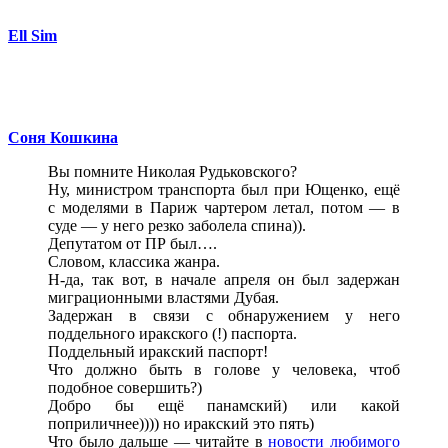
Ell Sim
Соня Кошкина
Вы помните Николая Рудьковского?
Ну, министром транспорта был при Ющенко, ещё
с моделями в Париж чартером летал, потом — в
суде — у него резко заболела спина)).
Депутатом от ПР был….
Словом, классика жанра.
Н-да, так вот, в начале апреля он был задержан
миграционными властями Дубая.
Задержан в связи с обнаружением у него
поддельного иракского (!) паспорта.
Поддельный иракский паспорт!
Что должно быть в голове у человека, чтоб
подобное совершить?)
Добро бы ещё панамский) или какой
поприличнее)))) но иракский это пять)
Что было дальше — читайте в
новости любимого