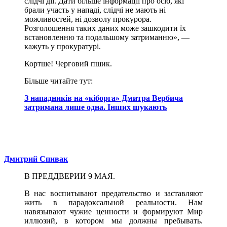
слідчі дії. Дати більше інформації про осіб, які
брали участь у нападі, слідчі не мають ні
можливостей, ні дозволу прокурора.
Розголошення таких даних може зашкодити їх
встановленню та подальшому затриманню», —
кажуть у прокуратурі.
Кортше! Черговий пшик.
Більше читайте тут:
З нападників на «кіборга» Дмитра Вербича
затримана лише одна. Інших шукають
Дмитрий Спивак
В ПРЕДДВЕРИИ 9 МАЯ.
В нас воспитывают предательство и заставляют
жить в парадоксальной реальности. Нам
навязывают чужие ценности и формируют Мир
иллюзий, в котором мы должны пребывать.