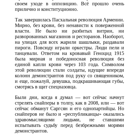
своем уходе в оппозицию. Всё прошло очень
прилично и конституционно.
Так завершилась Пасхальная революция Армении.
Мирно, без крови, без ненависти к поверженной
власти. Не было ни разбитых витрин, ни
разворованных магазинов и ресторанов. Наоборот,
на улицах для всех жарили шашлыки, раздавали
пироги. Повсюду играли оркестры. Люди пели и
танцевали. Ответом на кровавый Геноцид 1915
была мирная и победоносная революция без
единой капли крови через 103 года. Символом
этой революции стали солдаты, идущие впереди
колонн демонстрантов под руку со священником,
и еще, пожалуй, девушка, подкрашивающая губы,
смотрясь в щит спецназовца.
Были дни, когда я думал — вот сейчас начнут
стрелять снайперы в толпу, как в 2008, или — вот
сейчас обманут Саргсян и его однопартийцы. Но
снайперов не было и «республиканцы» оказались
здравомыслящими людьми, не ставшими
испытывать судьбу перед безбрежными морями
демонстрантов.