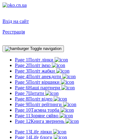
Вхід на сайт
Реєстрація
Toggle navigation
Page 1
Політ лінки
Page 2
Політ імхо
Page 3
Політ жабки
Page 4
Політ анекдоти
Page 5
Політ віршики
Page 6
Наші партнери
Page 7
Цитати
Page 8
Політ відео
Page 9
Політ рейтинги
Page 10
Таємна торба
Page 11
Зоряне сяйво
Page 12
Книга звернень
Page 13
Life лінки
Page 14
Life блоги