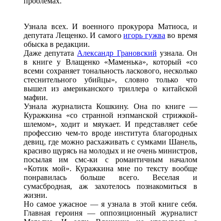
проблемах.
Узнала всех. И военного прокурора Матиоса, и
депутата Лещенко. И самого
игорь гужва
во время
обыска в редакции.
Даже депутата
Александр Грановский
узнала. Он
в книге у Влащенко «Маменька», который «со
всеми сохраняет тональность ласкового, несколько
стеснительного убийцы», словно только что
вышел из американского триллера о китайской
мафии.
Узнала журналиста Кошкину. Она по книге —
Куражкина «со странной нэпманской стрижкой-
шлемом», ходит и мяукает. И представляет себе
профессию чем-то вроде института благородных
девиц, где можно расхаживать с сумками Шанель,
красиво щурясь на молодых и не очень министров,
посылая им смс-ки с романтичным началом
«Котик мой». Куражкина мне по тексту вообще
понравилась больше всего. Веселая и
сумасбродная, аж захотелось познакомиться в
жизни.
Но самое ужасное — я узнала в этой книге себя.
Главная героиня — оппозиционный журналист