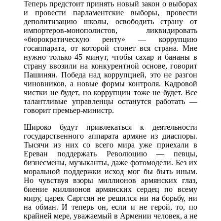
Теперь предстоит принять новый закон о выборах
и провести парламентские выборы, провести
деполитизацию школы, освободить страну от
импортеров-монополистов, ликвидировать
«бюрократическую ренту» — коррупцию
госаппарата, от которой стонет вся страна. Мне
нужно только 45 минут, чтобы сахар и бананы в
страну ввозили на конкурентной основе, говорит
Пашинян. Победа над коррупцией, это не разгон
чиновников, а новые формы контроля. Кадровой
чистки не будет, но коррупции тоже не будет. Все
талантливые управленцы останутся работать —
говорит премьер-министр.
Широко будут привлекаться к деятельности
государственного аппарата армяне из диаспоры.
Тысячи из них со всего мира уже приехали в
Ереван поддержать Революцию — певцы,
бизнесмены, музыканты, даже фотомодели. Без их
моральной поддержки исход мог бы быть иным.
Но чувствуя взоры миллионов армянских глаз,
биение миллионов армянских сердец по всему
миру, царек Саргсян не решился ни на борьбу, ни
на обман. И теперь он, если и не герой, то, по
крайней мере, уважаемый в Армении человек, а не