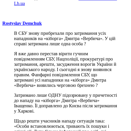
Lb.ua
Rostyslav Demchuk
В СБУ знову прибрехали про затримання усіх
нападників на «кіборга» Дмитра «Вербича». У цій
справі затримана лише одна особа ?
Я вже давно перестав вірити гучним
повідомленням СБУ, Нацполіції, прокуратурі про
затримання, арешти, засудження ворогів України й
українського народу. І сьогодні я знову виявився
правим. Фанфарні повідомлення СБУ, що
затримані усі нападники на «кіборга» Дмитра
«Вербича» вияились черговою брехнею ?
Затримано лише ОДНУ підозрювану у причетності
до нападу на «кіборга» Дмитра «Вербича»
Іващенко. Її доправлено до Києва після затримання
у Харкові.
Щодо решти учасників нападу ситуація така:
«Особи встановлюються, тривають їх пошуки і