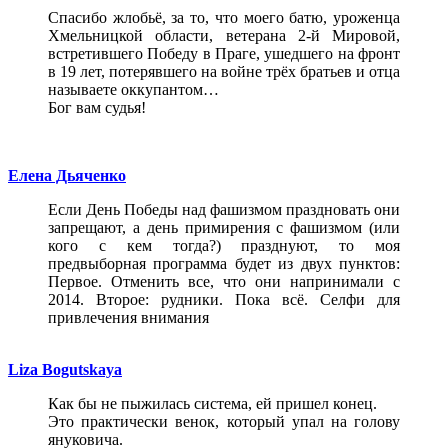
Спасибо жлобьё, за то, что моего батю, уроженца
Хмельницкой области, ветерана 2-й Мировой,
встретившего Победу в Праге, ушедшего на фронт
в 19 лет, потерявшего на войне трёх братьев и отца
называете оккупантом…
Бог вам судья!
Елена Дьяченко
Если День Победы над фашизмом праздновать они
запрещают, а день примирения с фашизмом (или
кого с кем тогда?) празднуют, то моя
предвыборная программа будет из двух пунктов:
Первое. Отменить все, что они напринимали с
2014. Второе: рудники. Пока всё. Селфи для
привлечения внимания
Liza Bogutskaya
Как бы не пыжилась система, ей пришел конец.
Это практически венок, который упал на голову
януковича.