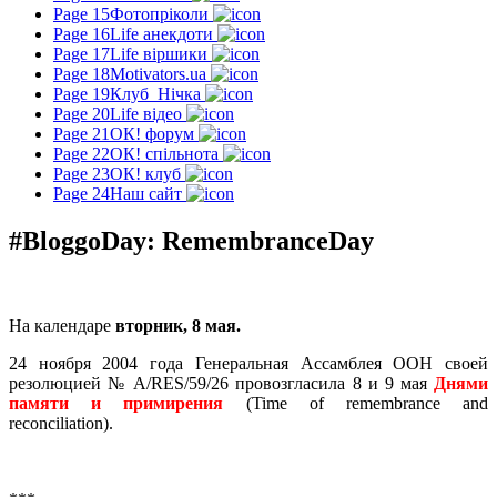
Page 15
Фотопріколи
Page 16
Life анекдоти
Page 17
Life віршики
Page 18
Motivators.ua
Page 19
Клуб_Нічка
Page 20
Life відео
Page 21
ОК! форум
Page 22
ОК! спільнота
Page 23
ОК! клуб
Page 24
Наш сайт
#BloggoDay: RemembranceDay
На календаре
вторник, 8 мая.
24 ноября 2004 года Генеральная Ассамблея ООН своей
резолюцией № A/RES/59/26 провозгласила 8 и 9 мая
Днями
памяти и примирения
(Time of remembrance and
reconciliation).