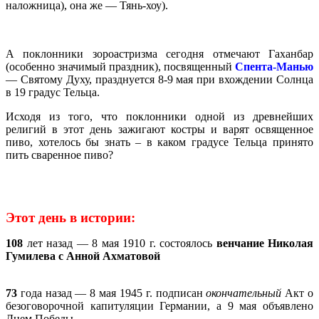
наложница), она же — Тянь-хоу).
А поклонники зороастризма сегодня отмечают Гаханбар
(особенно значимый праздник), посвященный
Спента-Манью
— Святому Духу, празднуется 8-9 мая при вхождении Солнца
в 19 градус Тельца.
Исходя из того, что поклонники одной из древнейших
религий в этот день зажигают костры и варят освященное
пиво, хотелось бы знать – в каком градусе Тельца принято
пить сваренное пиво?
Этот день в истории:
108
лет назад — 8 мая 1910 г. состоялось
венчание Николая
Гумилева с Анной Ахматовой
73
года назад — 8 мая 1945 г. подписан
окончательный
Акт о
безоговорочной капитуляции Германии, а 9 мая объявлено
Днем Победы.