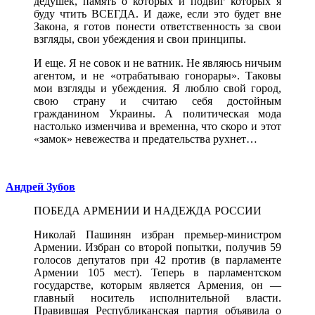
дедушек, память о которых и подвиг которых я
буду чтить ВСЕГДА. И даже, если это будет вне
Закона, я готов понести ответственность за свои
взгляды, свои убеждения и свои принципы.
И еще. Я не совок и не ватник. Не являюсь ничьим
агентом, и не «отрабатываю гонорары». Таковы
мои взгляды и убеждения. Я люблю свой город,
свою страну и считаю себя достойным
гражданином Украины. А политическая мода
настолько изменчива и временна, что скоро и этот
«замок» невежества и предательства рухнет…
Андрей Зубов
ПОБЕДА АРМЕНИИ И НАДЕЖДА РОССИИ
Николай Пашинян избран премьер-министром
Армении. Избран со второй попытки, получив 59
голосов депутатов при 42 против (в парламенте
Армении 105 мест). Теперь в парламентском
государстве, которым является Армения, он —
главный носитель исполнительной власти.
Правившая Республиканская партия объявила о