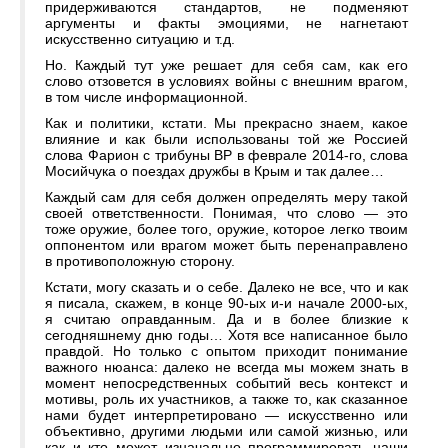
придерживаются стандартов, не подменяют
аргументы и факты эмоциями, не нагнетают
искусственно ситуацию и т.д.
Но. Каждый тут уже решает для себя сам, как его
слово отзовется в условиях войны с внешним врагом,
в том числе информационной.
Как и политики, кстати. Мы прекрасно знаем, какое
влияние и как были использованы той же Россией
слова Фарион с трибуны ВР в феврале 2014-го, слова
Мосийчука о поездах дружбы в Крым и так далее…
Каждый сам для себя должен определять меру такой
своей ответственности. Понимая, что слово — это
тоже оружие, более того, оружие, которое легко твоим
оппонентом или врагом может быть перенаправлено
в противоположную сторону.
Кстати, могу сказать и о себе. Далеко не все, что и как
я писала, скажем, в конце 90-ых и-и начале 2000-ых,
я считаю оправданным. Да и в более близкие к
сегодняшнему дню годы… Хотя все написанное было
правдой. Но только с опытом приходит понимание
важного нюанса: далеко не всегда мы можем знать в
момент непосредственных событий весь контекст и
мотивы, роль их участников, а также то, как сказанное
нами будет интерпретировано — искусственно или
объективно, другими людьми или самой жизнью, или
как и кто может изначально программировать наши