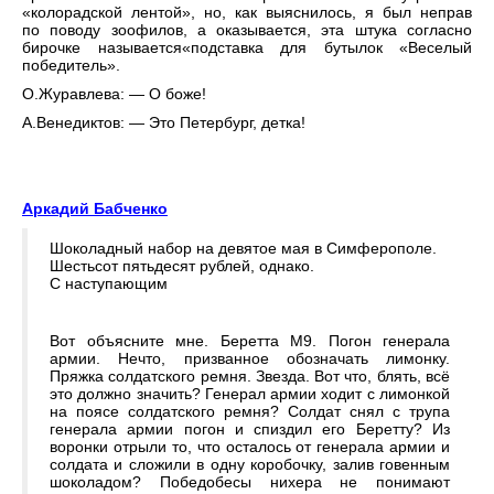
«колорадской лентой», но, как выяснилось, я был неправ
по поводу зоофилов, а оказывается, эта штука согласно
бирочке называется«подставка для бутылок «Веселый
победитель».
О.Журавлева: — О боже!
А.Венедиктов: — Это Петербург, детка!
Аркадий Бабченко
Шоколадный набор на девятое мая в Симферополе.
Шестьсот пятьдесят рублей, однако.
С наступающим
Вот объясните мне. Беретта М9. Погон генерала
армии. Нечто, призванное обозначать лимонку.
Пряжка солдатского ремня. Звезда. Вот что, блять, всё
это должно значить? Генерал армии ходит с лимонкой
на поясе солдатского ремня? Солдат снял с трупа
генерала армии погон и спиздил его Беретту? Из
воронки отрыли то, что осталось от генерала армии и
солдата и сложили в одну коробочку, залив говенным
шоколадом? Победобесы нихера не понимают