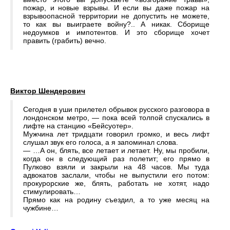
пожар, и новые взрывы. И если вы даже пожар на
взрывоопасной территории не допустить не можете,
то как вы выиграете войну?.. А никак. Сборище
недоумков и импотентов. И это сборище хочет
править (грабить) вечно.
Виктор Шендерович
Сегодня в уши прилетел обрывок русского разговора в
лондонском метро, — пока всей толпой спускались в
лифте на станцию «Бейсуотер».
Мужчина лет тридцати говорил громко, и весь лифт
слушал звук его голоса, а я запоминал слова.
— …А он, блять, все летает и летает. Ну, мы пробили,
когда он в следующий раз полетит; его прямо в
Пулково взяли и закрыли на 48 часов. Мы туда
адвокатов заслали, чтобы не выпустили его потом:
прокурорские же, блять, работать не хотят, надо
стимулировать…
Прямо как на родину съездил, а то уже месяц на
чужбине…