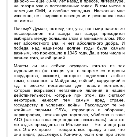
широко — еще 30-40 лет назад в прессе, литературе,
не говоря уже о послевоенных годах. В том числе в
немецких СМИ, и вообще западных. Насколько мне
известно, нет, широкого освещения и резонанса тема
не имела.
Почему? Думаю, потому, что, увы, наш мир настолько
несовершенен, что всегда, вот всегда, приходится
выбирать между большим злом и меньшим злом. Ибо
нет абсолютного зла, и нет абсолютного добра. И
победа над нацизмом долгие годы была самым
важным, что произошло в 1945 году. Да, в том числе и
важнее того, какой ценой.
Можем ли мы сейчас осуждать кого-то из тех
журналистов (не говоря уже о запрете со стороны
государства, скажем), которые поднимают любые
темы, связанные с Майданом, войной, коррупцией и
т.д. в жестко негативном для власти контексте,
которые вскрывают негативные явления в нашей
действительности, которые при этом, как считают
некоторые, наносят тем самым вред стране,
государству в условиях войны. Расследуют те же
«тайные тюрьмы СБУ», коррупцию в оборонке,
наркотрафик, незаконную торговлю, убийства в зоне
АТО (как эта зона еще недавно называлась), или тот
же отдых президента на Мальдивах… Нет и еще раз
нет. Это их право — говорить всю правду о том, что
они видят, расследуют. Конечно, если они при этом