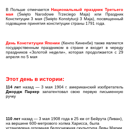
В Польше отмечается
Национальный праздник Третьего
мая
(Święto Narodowe Trzeciego Maja) или Праздник
Конституции 3 мая (Święto Konstytucji 3 Maja), посвященный
годовщине принятия конституции страны 1791 года.
День Конституции Японии
(Кенпо Киненби) также является
государственным праздником в стране и входит в череду
праздников «Золотой недели», которая продолжается с 29
апреля по 5 мая
Этот день в истории:
114 лет
назад — 3 мая 1904 г. американский изобретатель
Джордж Паркер
запатентовал свою первую письменную
ручку
110 лет
назад — 3 мая 1908 года в 25 км от Бейрута (Ливан),
на вершине 600-метрового холма Харисса, была
установлена огромная белоснежная скульптура Девы Марии,