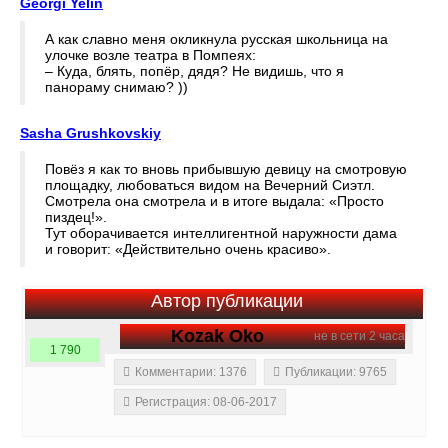
Georgi Yelin
А как славно меня окликнула русская школьница на
улочке возле театра в Помпеях:
– Куда, блять, попёр, дядя? Не видишь, что я
панораму снимаю? ))
Sasha Grushkovskiy
Повёз я как то вновь прибывшую девицу на смотровую
площадку, любоваться видом на Вечерний Сиэтл.
Смотрела она смотрела и в итоге выдала: «Просто
пиздец!».
Тут оборачивается интеллигентной наружности дама
и говорит: «Действительно очень красиво».
Автор публикации
Kozak Oko
не в сети 2 часа
1 790
Комментарии: 1376
Публикации: 9765
Регистрация: 08-06-2017