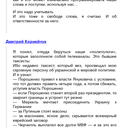
слова и поступки, используя нас…
И это надо учитывать.
И это тоже о свободе слова, я считаю. И об
ответственности за него.
Дмитрий Корнейчук
Я понял, откуда беруться наши «политологи»,
которые заполонили собой телеканалы. Это бывшие
таксисты.
Ибо недавно таксист, который вез, просвещал мою
скромную персону об украинской и мировой политике.
И я узнал:
— Порошенко привел к власти Януковича с условием,
что тот должен править четыре года, а потом сбежать,
уступив власть Порошенко
— если Порошенко станет второй раз президентом, то
закроит границы и устроет тут резню
— Меркель мечтает присоединить Украину к
Германии
— за Путиным стоят масоны
— за масонами, ясное дело, скрывается всемирный
еврейский заговор
— Черчилль выплатил все долги МВФ — и за это его