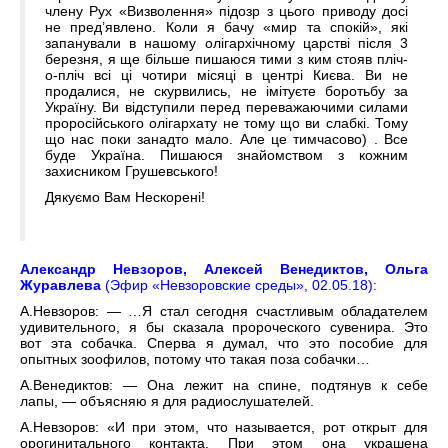
члену Рух «Визволення» підозр з цього приводу досі
не пред’явлено. Коли я бачу «мир та спокій», які
запанували в нашому олігархічному царстві після 3
березня, я ще більше пишаюся тими з ким стояв пліч-
о-пліч всі ці чотири місяці в центрі Києва. Ви не
продалися, не скурвились, не імітуєте боротьбу за
Україну. Ви відступили перед переважаючими силами
проросійського олігархату не тому що ви слабкі. Тому
що нас поки занадто мало. Але це тимчасово) . Все
буде Україна. Пишаюся знайомством з кожним
захисником Грушевського!
Дякуємо Вам Нескорені!
Александр Невзоров, Алексей Венедиктов, Ольга
Журавлева
(Эфир «Невзоровские среды», 02.05.18):
А.Невзоров: — …Я стал сегодня счастливым обладателем
удивительного, я бы сказала пророческого сувенира. Это
вот эта собачка. Сперва я думал, что это пособие для
опытных зоофилов, потому что такая поза собачки…
А.Венедиктов: — Она лежит на спине, подтянув к себе
лапы, — объясняю я для радиослушателей.
А.Невзоров: «И при этом, что называется, рот открыт для
орогинитального контакта. При этом она украшена