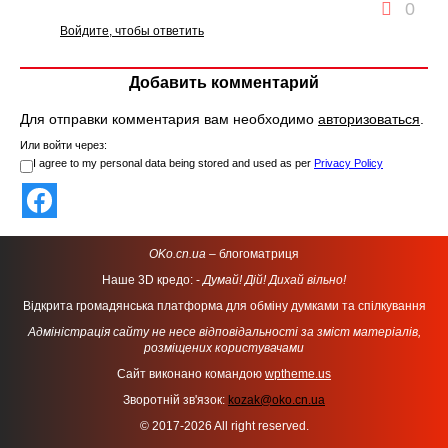
0
Войдите, чтобы ответить
Добавить комментарий
Для отправки комментария вам необходимо
авторизоваться
.
Или войти через:
I agree to my personal data being stored and used as per
Privacy Policy
OKo.cn.ua
– блогоматриця
Наше 3D кредо: -
Думай! Дій! Дихай вільно!
Відкрита громадянська платформа для обміну думками та спілкування
Адміністрація сайту не несе відповідальності за зміст матеріалів,
розміщених користувачами
Сайт виконано командою
wptheme.us
Зворотній зв'язок:
kozak@oko.cn.ua
© 2017-2026 All right reserved.