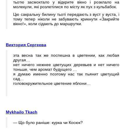
тьотю засмоктало у відкрите вікно і розклало на
молекули, які розлетілися по місту як пух з кульбабок.
Цю сакральну билину тьоті передають з вуст у вуста, і
тому тепер ніколи не забувають крикнути «Закрийте
вікно!», коли сідають до маршрутки.
Виктория Сергеева
эта весна так же поспешна в цветении, как любая
другая…
нет ничего нежнее цветущих деревьев и нет ничего
тоньше, чем аромат будущего …
я думаю именно поэтому нас так пьянит цветущий
сад…
головокружительное цветение яблони…
Mykhailo Tkach
— Що було раніше: курка чи Косюк?