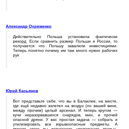
Александр Охрименко
Действительно Польша установила фактически
рекорд. Если сравнить размер Польши и России, то
получается что Польшу завалили инвестициями.
Теперь понятно почему им там много нужно рабочих
рук
Юрий Касьянов
Вот представьте себе, что вы в Балаклее, на месте,
где ещё недавно взлетел на воздух (по вашей вине,
между прочим) целый арсенал. И теперь кругом —
кучи неразорвавшихся снарядов, мин, и прочей
опасной дряни. У вас простая задача — собрать и
утилизировать все взрывоопасные предметы. А
вместо этого вы допускаете «возгорание травы»,