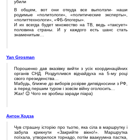
убили
В общем, вот они откуда все выползли- наши
родимые «политологи», «политические эксперты»,
«политтехнологи», «ФБ-блогеры».
И их всегда будет множество на ТВ, ведь «таксует»
половина страны. И у каждого есть шанс стать
знаменитым…
Yan Grosman
Порошенко дав вказівку вийти з усіх координаційних
органів СНД. Роздуплився відчайдуха на 5-му році
свого президенства…
Мабудь, ближче до виборів розірве дипвідносини з РФ,
а перед першим туром і зовсім війну оголосить…
Жах! 😉 Чого не зробиш заради піара)
Антон Ходза
Чув страшну історію про тьотю, яка сіла в маршрутку і
забула крикнути «Закрийте вікно!». Маршрутка
поїхала, утворилося торнадо, потім ваакуумна пастка,