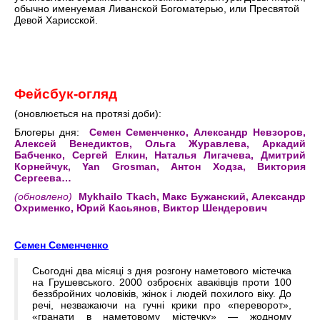
обычно именуемая Ливанской Богоматерью, или Пресвятой
Девой Харисской.
Фейсбук-
огляд
(оновлюється на протязі доби):
Блогеры дня:
Семен Семенченко, Александр Невзоров,
Алексей Венедиктов, Ольга Журавлева, Аркадий
Бабченко, Сергей Елкин, Наталья Лигачева, Дмитрий
Корнейчук, Yan Grosman, Антон Ходза, Виктория
Сергеева…
(обновлено)
Mykhailo Tkach, Макс Бужанский, Александр
Охрименко, Юрий Касьянов, Виктор Шендерович
Семен Семенченко
Сьогодні два місяці з дня розгону наметового містечка
на Грушевського. 2000 озброєніх аваківців проти 100
беззбройних чоловіків, жінок і людей похилого віку. До
речі, незважаючи на гучні крики про «переворот»,
«гранати в наметовому містечку» — жодному