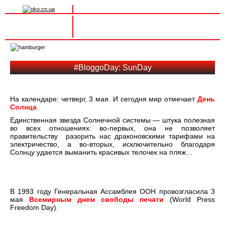
Вхід на сайт
Реєстрація
Toggle
navigation
#BloggoDay: SunDay
На календаре: четверг, 3 мая. И сегодня мир отмечает
День
Солнца
.
Единственная звезда Солнечной системы — штука полезная
во всех отношениях: во-первых, она не позволяет
правительству разорить нас драконовскими тарифами на
электричество, а во-вторых, исключительно благодаря
Солнцу удается выманить красивых телочек на пляж…
В 1993 году Генеральная Ассамблея ООН провозгласила 3
мая
Всемирным днем свободы печати
(World Press
Freedom Day).