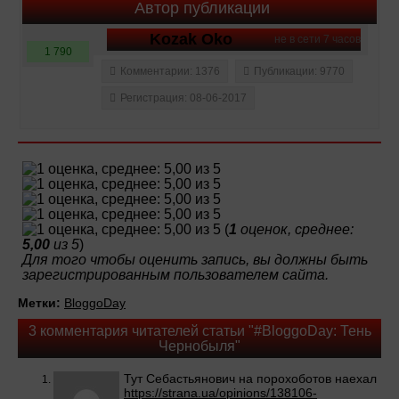
Автор публикации
Kozak Oko
не в сети 7 часов
1 790
Комментарии: 1376
Публикации: 9770
Регистрация: 08-06-2017
(
1
оценок, среднее:
5,00
из 5
)
Для того чтобы оценить запись, вы должны быть
зарегистрированным пользователем сайта.
Метки:
BloggoDay
3 комментария читателей статьи "#BloggoDay: Тень
Чернобыля"
Тут Себастьянович на порохоботов наехал
https://strana.ua/opinions/138106-