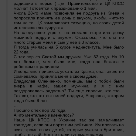
радиации в норме (…)». Правительство и ЦК КПСС
молчат. Готовятся к празднованию 1 мая.
Числа 28-го маме позвонила ее подруга из Киева и
попросила принять ее дочь с внуком, якобы, «что-то
там не то. ЦК замалчивает ситуацию, но своих детей
интенсивно эвакуируют».
На следуюшее утро я на вокзале встретила дочку
маминой подруги с внуком. Оказалось, что она не
много старше меня и сын у нее в 3 классе.
Я тогда училась на 5 курсе мединститута. Мне было
22 года.
С тех пор со Светой мы дружим. Уже 32 года. На 10
лет больше, чем было мне, когда она бежала с
ребенком от радиации.
И когда мне пришлось уехать из Крыма, она так же не
сомневаясь, приняла меня в своем доме.
Владислав Оленченко, помнишь, мы с тобой были
вчера в кафе, зашел мужчина и я с ним
поздоровалась радостно? Ты еще спросил, кто это…
Так вот, это тот сын моей подруги, Андрюша, котором
тогда было 9 лет.
…
Прошло с тех пор 32 года.
А что ментально изменилось?
Наше ЦК КПСС в Украине так же замалчивает
трагедии, если они портят им рейтинги. Им плевать на
всех, кроме своих детей, которые учатся в Британии,
чтобы, не дай, Бог, не стали тут «мажорами»…