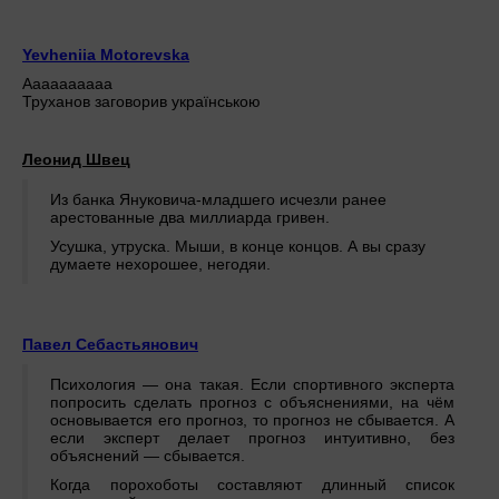
Yevheniia Motorevska
Аааааааааа
Труханов заговорив українською
Леонид Швец
Из банка Януковича-младшего исчезли ранее
арестованные два миллиарда гривен.
Усушка, утруска. Мыши, в конце концов. А вы сразу
думаете нехорошее, негодяи.
Павел Себастьянович
Психология — она такая. Если спортивного эксперта
попросить сделать прогноз с объяснениями, на чём
основывается его прогноз, то прогноз не сбывается. А
если эксперт делает прогноз интуитивно, без
объяснений — сбывается.
Когда порохоботы составляют длинный список