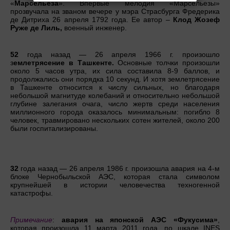
«
Марсельеза
». Впервые мелодия «Марсельезы»
прозвучала на званом вечере у мэра Страсбурга Фредерика
де Дитриха 26 апреля 1792 года. Ее автор –
Клод Жозеф
Руже де Лиль,
военный инженер.
52
года назад — 26 апреля 1966 г. произошло
з
емлетрясение в Ташкенте.
Основные толчки произошли
около 5 часов утра, их сила составила 8-9 баллов, и
продолжались они порядка 10 секунд. И хотя землетрясение
в Ташкенте относится к числу сильных, но благодаря
небольшой магнитуде колебаний и относительно небольшой
глубине залегания очага, число жертв среди населения
миллионного города оказалось минимальным: погибло 8
человек, травмировано нескольких сотен жителей, около 200
были госпитализированы.
32
года назад — 26 апреля 1986 г. произошла авария на 4-м
блоке Чернобыльской АЭС, которая стала символом
крупнейшей в истории человечества техногенной
катастрофы.
Примечание
:
авария на японской АЭС «Фукусима»
,
которая произошла 11 марта 2011 года, по шкале INES