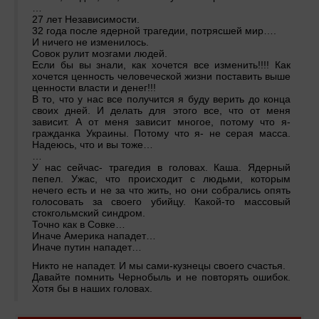
…
27 лет Независимости.
32 года после ядерной трагедии, потрясшей мир….
И ничего не изменилось.
Совок рулит мозгами людей.
Если бы вы знали, как хочется все изменить!!!! Как
хочется ценность человеческой жизни поставить выше
ценности власти и денег!!!
В то, что у нас все получится я буду верить до конца
своих дней. И делать для этого все, что от меня
зависит. А от меня зависит многое, потому что я-
гражданка Украины. Потому что я- не серая масса.
Надеюсь, что и вы тоже…
…
У нас сейчас- трагедия в головах. Каша. Ядерный
пепел. Ужас, что происходит с людьми, которым
нечего есть и не за что жить, но они собрались опять
голосовать за своего убийцу. Какой-то массовый
стокгольмский синдром.
Точно как в Совке…
Иначе Америка нападет…
Иначе путин нападет…
Никто не нападет. И мы сами-кузнецы своего счастья.
Давайте помнить Чернобыль и не повторять ошибок.
Хотя бы в наших головах.