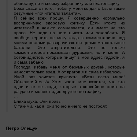
обществу, но и своему избраннику или плательщику.
Боже спаси от того, чтобы у меня когда-то были такие
безумные «почитатели таланта».
Я сейчас всех прошу. Я совершенно нормально
воспринимаю здоровую критику. Если кто-то из
читателей в чем-то сомневается, он имеет на это
право. Не надо на него шикать или оскорблять. Я
вообще терпеть не могу когда в комментариях под
моими постами разворачиваются целые матюгальные
баталии. Это отвратительно. Это не только
комментаторов показывает дураками, но и меня. А
ботов-идиотов, которые пишут в мой адрес гадости, я
и сама забаню
Господи, избавь меня от безумных друзей, которые
наносят только вред. А от врагов я и сама избавлюсь.
Иной раз хочется крикнуть: «Боты всего мира!
Объединяйтесь!» Хотя часто мне кажется, что это
одни и те же люди, которые в конвейере стоят на
раздаче и меняют один другого по графику.
…
Бляха муха. Они правы.
С такими, как я, они точно ничего не построят.
Петро Олещук