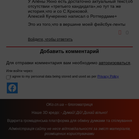
У Алёны Яхно есть достаточно актуальный текст,об
отсутствии «третьего кандидата»,но тут та же
история,что и со С.Крюковой.
Алексей Кучеренко написал о Роттердаме+
Это из того,что в вершине моей фейсбук-ленты
0
Войдите, чтобы ответить
Добавить комментарий
Для отправки комментария вам необходимо
авторизоваться
.
Или войти через:
I agree to my personal data being stored and used as per
Privacy Policy
OKo.cn.ua
– блогоматриця
Наше 3D кредо: -
Думай! Дій! Дихай вільно!
Відкрита громадянська платформа для обміну думками та спілкування
Адміністрація сайту не несе відповідальності за зміст матеріалів,
розміщених користувачами