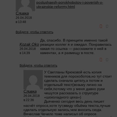
poslushaesh-porokhobotov-i-poverish-v-
ukrainskie-reformy.html
Сливка
26.04.2018
в 13:48
0
Войдите, чтобы ответить
Да, спасибо. В принципе именно такой
Kozak Oko
реакции коллег я и ожидал. Понравилась
какая-то ссылка — расскажите о ней в
26.04.2018
каментах, а я размещу в посте.
в 14:39
0
Войдите, чтобы ответить
У Светланы Крюковой есть копия
темников для порохоботов,но тут стоит
сделать сначала цитату,а потом и
отдельный текст(возьму лично на
себя,потому что у меня давно руки
Сливка
чешутся рассказать о структуре
26.04.2018
«шоколадного цеха»)
в 22:36
Дьяченко сегодня весь день пишет
насчёт опроса,хотя тут,ввиду обьёма текста,лучше
сделать отдельную запись,чем вносить сюда.
Вячеслав Чечило тоже написал об опросе.