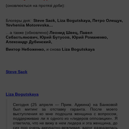
(оновлюється на протязі доби):
Блогеры дня:
Steve Sack, Liza Bogutskaya, Петро Олещук,
Yevheniia Motorevska…
…а также (обновлено)
Леонид Швец, Павел
Себастьянович, Юрий Бутусов, Юрий Романенко,
Александр Дубинский,
Виктор Небоженко,
и снова
Liza Bogutskaya
Steve Sack
Liza Bogutskaya
Сегодня (25 апреля — Прим. Админа) на Банковой
был митинг за отставку гаранта. После моего
выступления ко мне подошла женщина с вопросом,
поддерживаю ли я одного из «лидеров оппозиции». Я
ответила, что не вижу в нем лидера и эта женщина, до
сих пор очень аккуратно-вежливая, вдруг разразилась