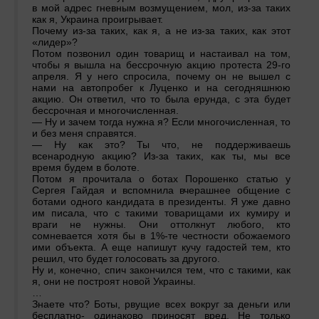
в мой адрес гневным возмущением, мол, из-за таких
как я, Украина проигрывает.
Почему из-за таких, как я, а не из-за таких, как этот
«лидер»?
Потом позвонил один товарищ и настаивал на том,
чтобы я вышла на бессрочную акцию протеста 29-го
апреля. Я у него спросила, почему он не вышел с
нами на автопробег к Луценко и на сегодняшнюю
акцию. Он ответил, что то была ерунда, с эта будет
бессрочная и многочисленная.
— Ну и зачем тогда нужна я? Если многочисленная, то
и без меня справятся.
— Ну как это? Ты что, не поддерживаешь
всенародную акцию? Из-за таких, как ты, мы все
время будем в болоте.
Потом я прочитала о ботах Порошенко статью у
Сергея Гайдая и вспомнила вчерашнее общение с
ботами одного кандидата в президенты. Я уже давно
им писала, что с такими товарищами их кумиру и
враги не нужны. Они оттолкнут любого, кто
сомневается хотя бы в 1%-те честности обожаемого
ими объекта. А еще напишут кучу гадостей тем, кто
решил, что будет голосовать за другого.
Ну и, конечно, спич закончился тем, что с такими, как
я, они не построят новой Украины.
…
Знаете что? Боты, рвущие всех вокруг за деньги или
бесплатно- одинаково приносят вред. Не только