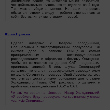
достижений власти, то читателю может показаться,
что действительно, власть что-то сделала за 4 года.
Т.е. можно убедить, можно. Но если попросить
обывателя ответить сходу — рейтинг отвечает сам за
себя. Все мы интуитивно знаем — ворьё.
Юрий Бутусов
Сделал интервью с Назаром Холодницким,
Специальным антикоррупционным прокурором. Он
считает дело о записях Онищенко самым
принципиальным антикоррупционным
расследованием, и обратился к беглому Онищенко,
чтобы он согласился на допрос САП, предоставил
оригиналы записей. В этом случае Холодницкий
заявляет, что станет процессуальным руководителем
по делу. Сегодня генпрокурор Юрий Луценко заявил,
что считает достаточными основания для отставки
Холодницкого. Глава САП рассказал о деталях и
проблемах взаимодействия НАБУ и САП.
Читать материал на Цензоре:
Назар Холодницький:
«Я особисто буду процесуальним керівником у справі
«записів Онищенка»