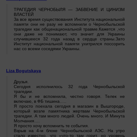
ТРАГЕДИЯ ЧЕРНОБЫЛЯ — ЗАБВЕНИЕ И ЦИНИЗМ
ВЛАСТЕЙ
За все время существования Института национальной
памяти они не разу не вспомнили о Чернобыльской
трагедии как общенациональной травме.Кажется ,что
они даже не понимают, что значит для Украины
случившееся 32 года назад в сердце страны.Зато
Институт национальной памяти ухитрился поссорить
нас со всеми соседями Украины.
Liza Bogutskaya
Друзья.
Сегодня исполнилось 32 года Чернобыльской
трагедии.
Я бы и не вспомнила, честно говоря. Телек не
включаю, в ФБ тишина…..
Я просто поехала сегодня в магазин в Вышгороде,
который возле памятника жертвам Чернобыльской
трагедии. А там много людей. Очень много. И Минута
Молчания….
Я просто хочу вспомнить те события.
Взрыв на 4-м блоке Чернобыльской АЭС. На утро
стало известно, что «что-то там горит, но уровень