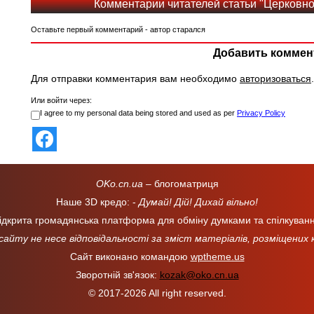
Комментарии читателей статьи "Церковн
Оставьте первый комментарий - автор старался
Добавить коммен
Для отправки комментария вам необходимо
авторизоваться
.
Или войти через:
I agree to my personal data being stored and used as per
Privacy Policy
OKo.cn.ua
– блогоматриця
Наше 3D кредо: -
Думай! Дій! Дихай вільно!
ідкрита громадянська платформа для обміну думками та спілкуван
 сайту не несе відповідальності за зміст матеріалів, розміщених
Сайт виконано командою
wptheme.us
Зворотній зв'язок:
kozak@oko.cn.ua
© 2017-2026 All right reserved.