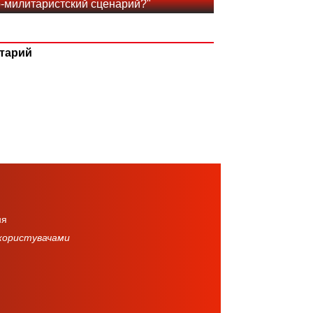
о-милитаристский сценарий?"
тарий
ня
 користувачами