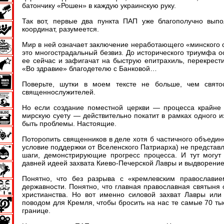
батончику «Рошен» в каждую украинскую руку.
Так вот, первые два пункта ПАП уже благополучно выпо
координат, разумеется.
Мир в ней означает заключение неработающего «минского 
это многострадальный безвиз. До исторического триумфа о
ее сейчас и зафигачат на быструю епитрахиль, перекрести
«Во здравие» благодетелю с Банковой…
Поверьте, шутки в моем тексте не больше, чем свято
священнослужителей.
Но если создание поместной церкви — процесса крайне 
мирскую суету — действительно покатит в рамках одного и
быть проблемы. Настоящие.
Поторопить священников в деле хотя б частичного объеди
условие поддержки от Вселенского Патриарха) не предста
шаги, демонстрирующие прогресс процесса. И тут могут
давней идеей захвата Киево-Печерской Лавры и выдворение
Понятно, что без разрыва с «кремлевским православие
державности. Понятно, что главная православная святыня 
христианства. Но вот именно силовой захват Лавры или
поводом для Кремля, чтобы бросить на нас те самые 70 ты
границе.