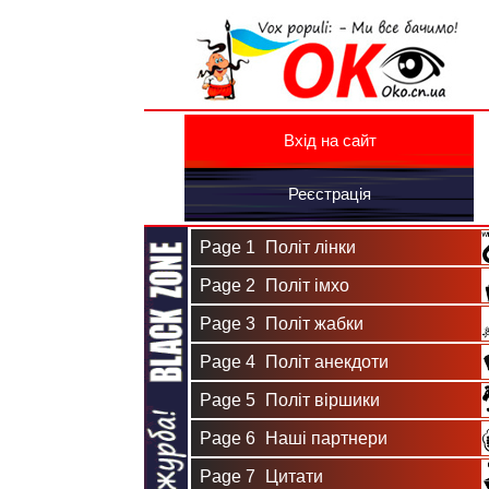
Вхід на сайт
Реєстрація
Page 1
Політ лінки
Page 2
Політ імхо
Page 3
Політ жабки
Page 4
Політ анекдоти
Page 5
Політ віршики
Page 6
Наші партнери
Page 7
Цитати