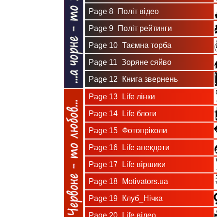
Page 8
Політ відео
Page 9
Політ рейтинги
Page 10
Таємна торба
Page 11
Зоряне сяйво
Page 12
Книга звернень
Page 13
Life лінки
Page 14
Life блоги
Page 15
Фотопріколи
Page 16
Life анекдоти
Page 17
Life віршики
Page 18
Motivators.ua
Page 19
Клуб_Нічка
Page 20
Life відео