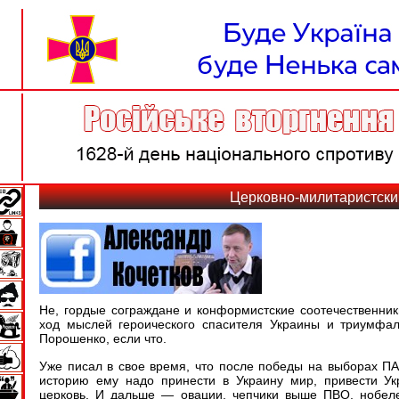
Церковно-милитаристски
Не, гордые сограждане и конформистские соотечественник
ход мыслей героического спасителя Украины и триумфа
Порошенко, если что.
Уже писал в свое время, что после победы на выборах ПАП
историю ему надо принести в Украину мир, привести У
церковь. И дальше — овации, чепчики выше ПВО, нобеле