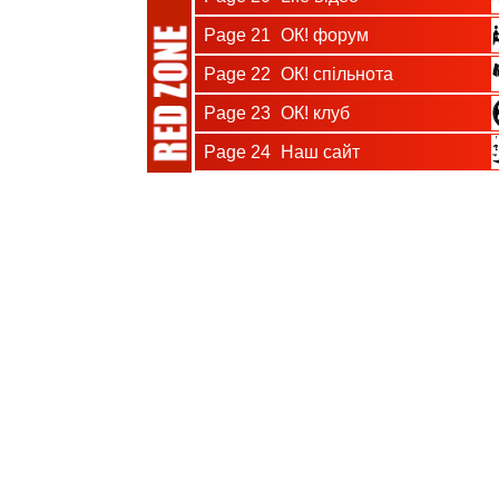
Page 21
ОК! форум
Page 22
ОК! спільнота
Page 23
ОК! клуб
Page 24
Наш сайт