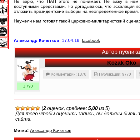
Не верю, что ПАП этого не понимает. Не вижу в нем 
доступными средствами. Но догадываюсь, что эскалация в
отложить президентские выборы на неопределенное время.
Неужели нам готовят такой церковно-милитаристский сцена
Александр Кочетков
, 17.04.18,
facebook
Автор публик
Kozak Oko
Комментарии: 1376
Публикации: 9770
1 790
(
2
оценок, среднее:
5,00
из 5
)
Для того чтобы оценить запись, вы должны быть
сайта.
Метки:
Александр Кочетков