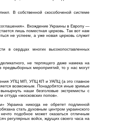
лнил. В собственной скособоченой системе
соглашения». Вхождение Украины в Европу —
стается лишь поместная церковь. Так вот нам
ться не успеем, а уже новая церковь служит
сти в сердцах многих высокопоставленных
деликатного, не терпящего даже намека на
з предвыборных мероприятий, то у нас могут
нения УПЦ МП, УПЦ КП и УАПЦ (а это главное
вляется возможным. Понадобятся иные зримые
 вынырнуть наши безголовые экстремисты с
м оттуда «московских попов».
м» Украина никогда не обретет подлинной
обязана стать духовным центром украинского
 нечто подобное может оказаться отличным
сяч регулярных войск, ждущих своего часа на