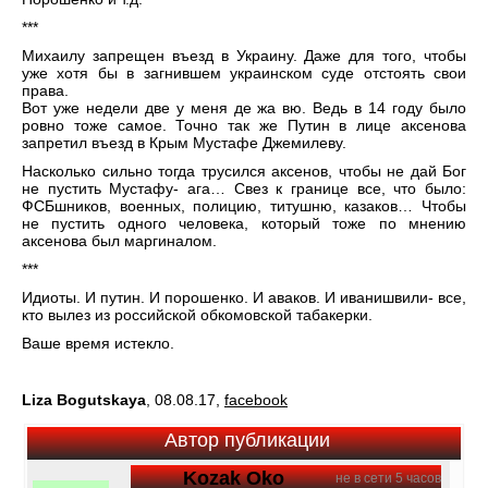
***
Михаилу запрещен въезд в Украину. Даже для того, чтобы
уже хотя бы в загнившем украинском суде отстоять свои
права.
Вот уже недели две у меня де жа вю. Ведь в 14 году было
ровно тоже самое. Точно так же Путин в лице аксенова
запретил въезд в Крым Мустафе Джемилеву.
Насколько сильно тогда трусился аксенов, чтобы не дай Бог
не пустить Мустафу- ага… Свез к границе все, что было:
ФСБшников, военных, полицию, титушню, казаков… Чтобы
не пустить одного человека, который тоже по мнению
аксенова был маргиналом.
***
Идиоты. И путин. И порошенко. И аваков. И иванишвили- все,
кто вылез из российской обкомовской табакерки.
Ваше время истекло.
Liza Bogutskaya
, 08.08.17,
facebook
Автор публикации
Kozak Oko
не в сети 5 часов