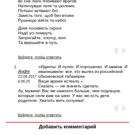
во сне лихо побивают врагов;
Натягнувши лати та шоломи,
Потішні затівают бої.
Замість того, щоб без втоми
Рушницю взяти та набої.
Доки посивіють скроні
Надії усі помруть.
Запрягайте, хлопці, коні
Та вирішайте в путь.
0
Войдите, чтобы ответить
«Идиоты. И путин. И порошенко. И аваков. И
Andre
иванишвили- все, кто вылез из российской
обкомовской табакерки.
22.08.2017
Ваше время истекло.»
в 06:25
Сказать — не значить сделать.
Ау, мужики! Вас же намного больше, чем подлецов,
которые сели вам на шею. У вас же есть дети,
родители. Хватить жить холуями!.
0
Войдите, чтобы ответить
Добавить комментарий