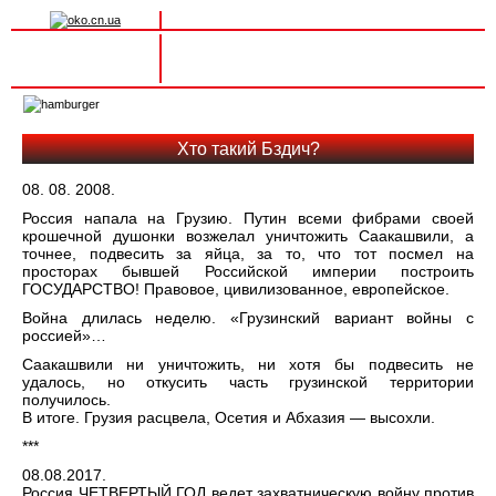
Вхід на сайт
Реєстрація
Toggle
navigation
Хто такий Бздич?
08. 08. 2008.
Россия напала на Грузию. Путин всеми фибрами своей
крошечной душонки возжелал уничтожить Саакашвили, а
точнее, подвесить за яйца, за то, что тот посмел на
просторах бывшей Российской империи построить
ГОСУДАРСТВО! Правовое, цивилизованное, европейское.
Война длилась неделю. «Грузинский вариант войны с
россией»…
Саакашвили ни уничтожить, ни хотя бы подвесить не
удалось, но откусить часть грузинской территории
получилось.
В итоге. Грузия расцвела, Осетия и Абхазия — высохли.
***
08.08.2017.
Россия ЧЕТВЕРТЫЙ ГОД ведет захватническую войну против