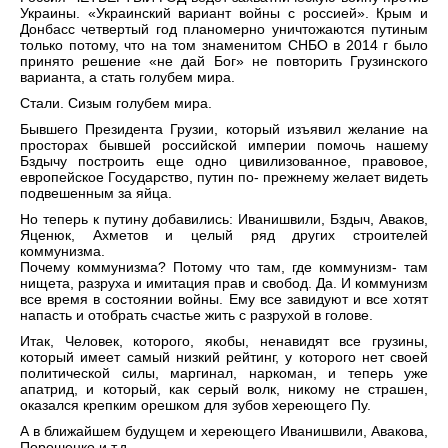
Украины. «Украинский вариант войны с россией». Крым и
Донбасс четвертый год планомерно уничтожаются путиным
только потому, что на том знаменитом СНБО в 2014 г было
принято решение «не дай Бог» не повторить Грузинского
варианта, а стать голубем мира.
Стали. Сизым голубем мира.
Бывшего Президента Грузии, который изъявил желание на
просторах бывшей российской империи помочь нашему
Бздычу построить еще одно цивилизованное, правовое,
европейское Государство, путин по- прежнему желает видеть
подвешенным за яйца.
Но теперь к путину добавились: Иванишвили, Бздыч, Аваков,
Яценюк, Ахметов и целый ряд других строителей
коммунизма.
Почему коммунизма? Потому что там, где коммунизм- там
нищета, разруха и имитация прав и свобод. Да. И коммунизм
все время в состоянии войны. Ему все завидуют и все хотят
напасть и отобрать счастье жить с разрухой в голове.
Итак, Человек, которого, якобы, ненавидят все грузины,
который имеет самый низкий рейтинг, у которого нет своей
политической силы, маргинал, наркоман, и теперь уже
апатрид, и который, как серый волк, никому не страшен,
оказался крепким орешком для зубов хереющего Пу.
А в ближайшем будущем и хереющего Иванишвили, Авакова,
Порошенко и т.д.