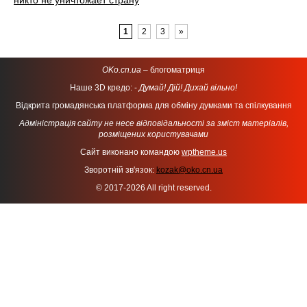
никто не уничтожает страну
1
2
3
»
OKo.cn.ua
– блогоматриця
Наше 3D кредо: -
Думай! Дій! Дихай вільно!
Відкрита громадянська платформа для обміну думками та спілкування
Адміністрація сайту не несе відповідальності за зміст матеріалів,
розміщених користувачами
Сайт виконано командою
wptheme.us
Зворотній зв'язок:
kozak@oko.cn.ua
© 2017-2026 All right reserved.