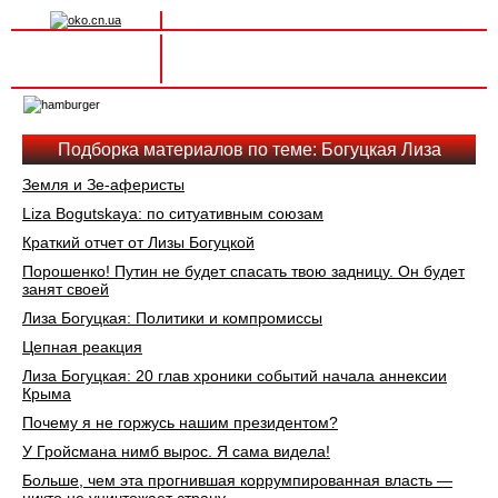
Вхід на сайт
Реєстрація
Toggle
navigation
Подборка материалов по теме: Богуцкая Лиза
Земля и Зе-аферисты
Liza Bogutskaya: по ситуативным союзам
Краткий отчет от Лизы Богуцкой
Порошенко! Путин не будет спасать твою задницу. Он будет
занят своей
Лиза Богуцкая: Политики и компромиссы
Цепная реакция
Лиза Богуцкая: 20 глав хроники событий начала аннексии
Крыма
Почему я не горжусь нашим президентом?
У Гройсмана нимб вырос. Я сама видела!
Больше, чем эта прогнившая коррумпированная власть —