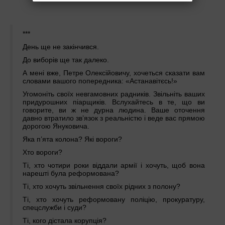
***
День ще не закінчився.
До виборів ще так далеко.
А мені вже, Петре Олексійовичу, хочеться сказати вам
словами вашого попередника: «Астанавітєсь!»
Угомоніть своїх невгамовних радників. Звільніть ваших
придурошних піарщиків. Вслухайтесь в те, що ви
говорите, ви ж не дурна людина. Ваше оточення
давно втратило зв’язок з реальністю і веде вас прямою
дорогою Януковича.
Яка п’ята колона? Які вороги?
Хто вороги?
Ті, хто чотири роки віддали армії і хочуть, щоб вона
нарешті була реформована?
Ті, хто хочуть звільнення своїх рідних з полону?
Ті, хто хочуть реформовану поліцію, прокуратуру,
спецслужби і суди?
Ті, кого дістала корупція?