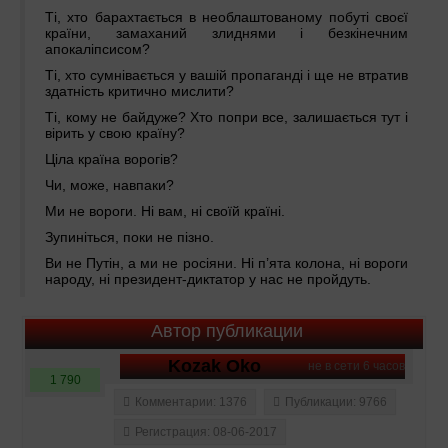
Ті, хто барахтається в необлаштованому побуті своєї
країни, замаханий злиднями і безкінечним
апокаліпсисом?
Ті, хто сумнівається у вашій пропаганді і ще не втратив
здатність критично мислити?
Ті, кому не байдуже? Хто попри все, залишається тут і
вірить у свою країну?
Ціла країна ворогів?
Чи, може, навпаки?
Ми не вороги. Ні вам, ні своїй країні.
Зупиніться, поки не пізно.
Ви не Путін, а ми не росіяни. Ні п’ята колона, ні вороги
народу, ні президент-диктатор у нас не пройдуть.
Автор публикации
Kozak Oko
не в сети 6 часов
1 790
Комментарии: 1376
Публикации: 9766
Регистрация: 08-06-2017