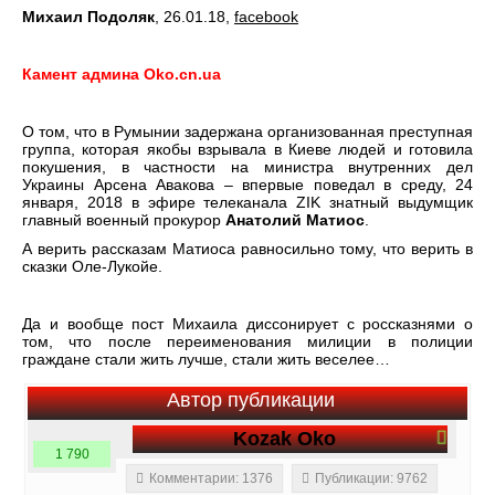
Михаил Подоляк
, 26.01.18,
facebook
Камент админа
Oko.
cn.
ua
О том, что в Румынии задержана организованная преступная
группа, которая якобы взрывала в Киеве людей и готовила
покушения, в частности на министра внутренних дел
Украины Арсена Авакова – впервые поведал в среду, 24
января, 2018 в эфире телеканала ZIK знатный выдумщик
главный военный прокурор
Анатолий Матиос
.
А верить рассказам Матиоса равносильно тому, что верить в
сказки Оле-Лукойе.
Да и вообще пост Михаила диссонирует с россказнями о
том, что после переименования милиции в полиции
граждане стали жить лучше, стали жить веселее…
Автор публикации
Kozak Oko
1 790
Комментарии: 1376
Публикации: 9762