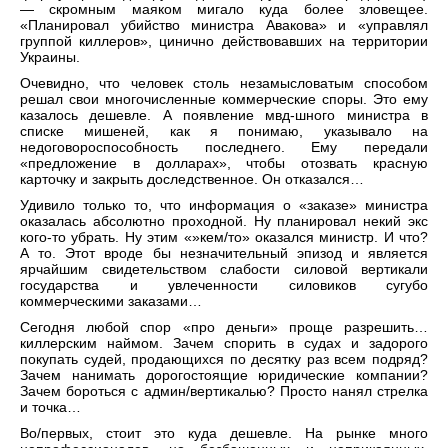
— скромным маяком мигало куда более зловещее.
«Планировал убийство министра Авакова» и «управлял
группой киллеров», цинично действовавших на территории
Украины.
Очевидно, что человек столь незамысловатым способом
решал свои многочисленные коммерческие споры. Это ему
казалось дешевле. А появление мвд-шного министра в
списке мишеней, как я понимаю, указывало на
недоговороспособность последнего. Ему передали
«предложение в долларах», чтобы отозвать красную
карточку и закрыть доследственное. Он отказался…
Удивило только то, что информация о «заказе» министра
оказалась абсолютно проходной. Ну планировал некий экс
кого-то убрать. Ну этим «»кем/то» оказался министр. И что?
А то. Этот вроде бы незначительный эпизод и является
ярчайшим свидетельством слабости силовой вертикали
государства и увлеченности силовиков сугубо
коммерческими заказами…
Сегодня любой спор «про деньги» проще разрешить…
киллерским наймом. Зачем спорить в судах и задорого
покупать судей, продающихся по десятку раз всем подряд?
Зачем нанимать дорогостоящие юридические компании?
Зачем бороться с админ/вертикалью? Просто нанял стрелка
и точка…
Во/первых, стоит это куда дешевле. На рынке много