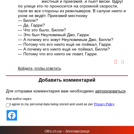
местный и приезжий, и пьют виски. Вдруг
по улице кто-то проносится на огромной скорости,
паля во все стороны из револьверов. В салуне никто и
ухом не ведёт. Приезжий местному:
— Билли?
— Да, Гарри?
— Что это было, Билли?
— Это был Неуловимый Джо, Гарри.
— А почему его зовут Неуловимым Джо, Билли?
— Потому что его никто ещё не поймал, Гарри.
— А почему его никто ещё не поймал, Билли?
— Потому что его никто не ловит, Гарри.
0
Войдите, чтобы ответить
Добавить комментарий
Для отправки комментария вам необходимо
авторизоваться
.
Или войти через:
I agree to my personal data being stored and used as per
Privacy Policy
OKo.cn.ua
– блогоматриця