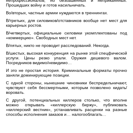
непрофессионалов, но безбашенных и неприкаянных.
Прошедших войну и готов насильничать.
Во/вторых, частные армии нуждаются в треннингах.
В/третьих, для силовиков/отставников вообще нет мест для
карьерных ростов.
В/четвертых, официальные силовики укомплектованы под
«коммерцию». Свободных мест нет.
В/пятых, никто не проводит расследований. Некогда.
В/шестых, высокая конкуренция на рынке этой спецфической
услуги. Цены резко упали. Оружия дешевого валом.
Посредников видимо/невидимо…
И это не простая история. Криминальные форматы прочно
заняли доминирующие позиции.
С одной стороны, нынешние чиновники беспредельничают,
чувствуют себя бессмертными, которым позволено кидать/
воровать.
С другой, потенциальных киллеров столько, что вполне
можно открывать «киллерскую биржу», публиковать
«киллерский вестник», устанавливать расценки на разные
способы исполнения заказов и… налогооблагать…