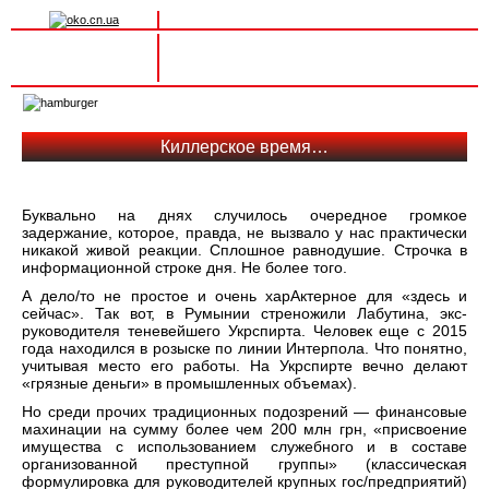
Вхід на сайт
Реєстрація
Toggle
navigation
Киллерское время…
Буквально на днях случилось очередное громкое
задержание, которое, правда, не вызвало у нас практически
никакой живой реакции. Сплошное равнодушие. Строчка в
информационной строке дня. Не более того.
А дело/то не простое и очень харАктерное для «здесь и
сейчас». Так вот, в Румынии стреножили Лабутина, экс-
руководителя теневейшего Укрспирта. Человек еще с 2015
года находился в розыске по линии Интерпола. Что понятно,
учитывая место его работы. На Укрспирте вечно делают
«грязные деньги» в промышленных объемах).
Но среди прочих традиционных подозрений — финансовые
махинации на сумму более чем 200 млн грн, «присвоение
имущества с использованием служебного и в составе
организованной преступной группы» (классическая
формулировка для руководителей крупных гос/предприятий)