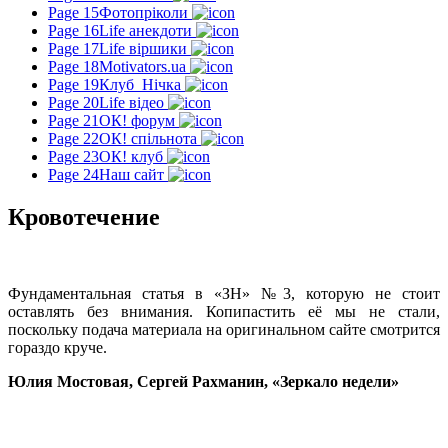
Page 15
Фотопріколи
Page 16
Life анекдоти
Page 17
Life віршики
Page 18
Motivators.ua
Page 19
Клуб_Нічка
Page 20
Life відео
Page 21
ОК! форум
Page 22
ОК! спільнота
Page 23
ОК! клуб
Page 24
Наш сайт
Кровотечение
Фундаментальная статья в «ЗН» №3, которую не стоит
оставлять без внимания. Копипастить её мы не стали,
поскольку подача материала на оригинальном сайте смотрится
гораздо круче.
Юлия Мостовая, Сергей Рахманин, «Зеркало недели»