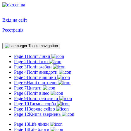
Вхід на сайт
Реєстрація
Toggle navigation
Page 1
Політ лінки
Page 2
Політ імхо
Page 3
Політ жабки
Page 4
Політ анекдоти
Page 5
Політ віршики
Page 6
Наші партнери
Page 7
Цитати
Page 8
Політ відео
Page 9
Політ рейтинги
Page 10
Таємна торба
Page 11
Зоряне сяйво
Page 12
Книга звернень
Page 13
Life лінки
Page 14
Life блоги