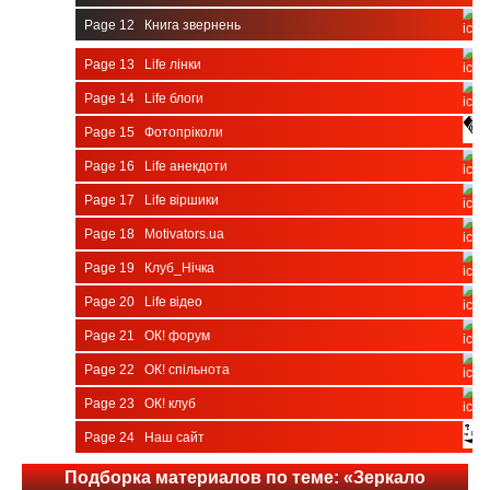
Page 12
Книга звернень
Page 13
Life лінки
Page 14
Life блоги
Page 15
Фотопріколи
Page 16
Life анекдоти
Page 17
Life віршики
Page 18
Motivators.ua
Page 19
Клуб_Нічка
Page 20
Life відео
Page 21
ОК! форум
Page 22
ОК! спільнота
Page 23
ОК! клуб
Page 24
Наш сайт
Подборка материалов по теме: «Зеркало