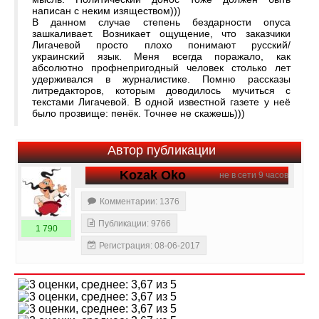
написан с неким изяществом)))
В данном случае степень бездарности опуса
зашкаливает. Возникает ощущение, что заказчики
Лигачевой просто плохо понимают русский/
украинский язык. Меня всегда поражало, как
абсолютно профнепригодный человек столько лет
удерживался в журналистике. Помню рассказы
литредакторов, которым доводилось мучиться с
текстами Лигачевой. В одной известной газете у неё
было прозвище: пенёк. Точнее не скажешь)))
Автор публикации
Kozak Oko
не в сети 9 часов
Комментарии: 1376
Публикации: 9766
1 790
Регистрация: 08-06-2017