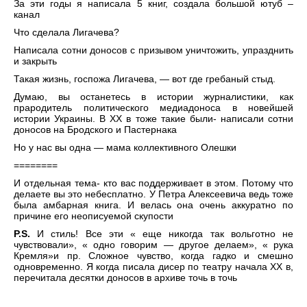
За эти годы я написала 5 книг, создала большой ютуб –
канал
Что сделала Лигачева?
Написала сотни доносов с призывом уничтожить, упразднить
и закрыть
Такая жизнь, госпожа Лигачева, — вот где гребаный стыд.
Думаю, вы останетесь в истории журналистики, как
прародитель политического медиадоноса в новейшей
истории Украины. В ХХ в тоже такие были- написали сотни
доносов на Бродского и Пастернака
Но у нас вы одна — мама коллективного Олешки
========
И отдельная тема- кто вас поддерживает в этом. Потому что
делаете вы это небесплатно. У Петра Алексеевича ведь тоже
была амбарная книга. И велась она очень аккуратно по
причине его неописуемой скупости
P.S.
И стиль! Все эти « еще никогда так вольготно не
чувствовали», « одно говорим — другое делаем», « рука
Кремля»и пр. Сложное чувство, когда гадко и смешно
одновременно. Я когда писала дисер по театру начала ХХ в,
перечитала десятки доносов в архиве точь в точь