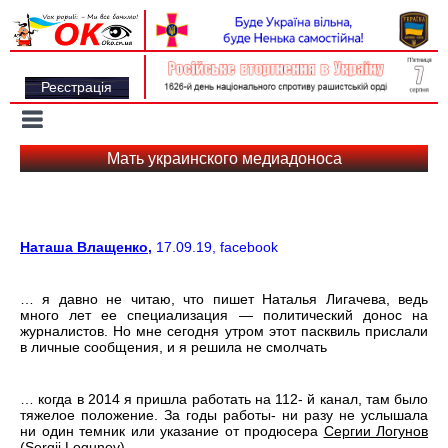
Вхід на сайт
Реєстрація
Toggle
navigation
Мать украинского медиадоноса
Наташа Влащенко
,
17.09.19, facebook
… я давно не читаю, что пишет Наталья Лигачева, ведь
много лет ее специализация — политический донос на
журналистов. Но мне сегодня утром этот пасквиль прислали
в личные сообщения, и я решила не смолчать
… когда в 2014 я пришла работать на 112- й канал, там было
тяжелое положение. За годы работы- ни разу не услышала
ни один темник или указание от продюсера
Сергии Логунов
(Sergii Logunov)