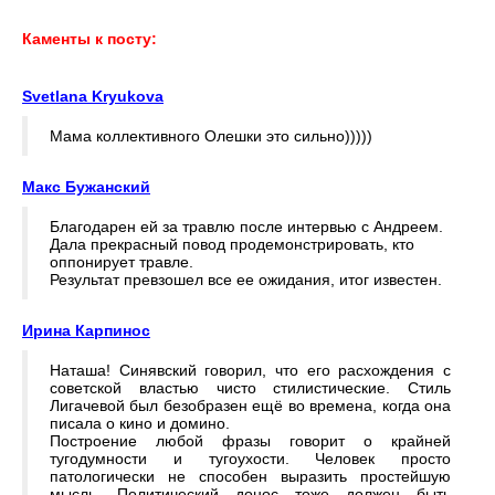
Каменты к посту:
Svetlana Kryukova
Мама коллективного Олешки это сильно)))))
Макс Бужанский
Благодарен ей за травлю после интервью с Андреем.
Дала прекрасный повод продемонстрировать, кто
оппонирует травле.
Результат превзошел все ее ожидания, итог известен.
Ирина Карпинос
Наташа! Синявский говорил, что его расхождения с
советской властью чисто стилистические. Стиль
Лигачевой был безобразен ещё во времена, когда она
писала о кино и домино.
Построение любой фразы говорит о крайней
тугодумности и тугоухости. Человек просто
патологически не способен выразить простейшую
мысль. Политический донос тоже должен быть