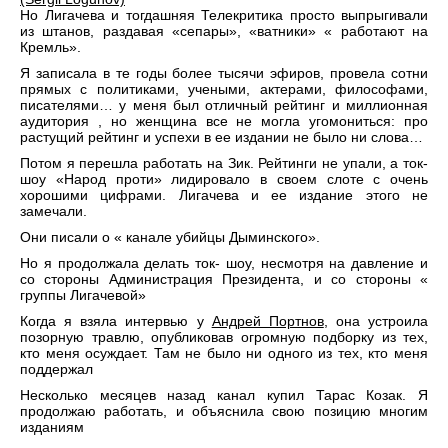
Но Лигачева и тогдашняя Телекритика просто выпрыгивали
из штанов, раздавая «сепары», «ватники» « работают на
Кремль».
Я записала в те годы более тысячи эфиров, провела сотни
прямых с политиками, учеными, актерами, философами,
писателями… у меня был отличный рейтинг и миллионная
аудитория , но женщина все не могла угомониться: про
растущий рейтинг и успехи в ее издании не было ни слова…
Потом я перешла работать на Зик. Рейтинги не упали, а ток-
шоу «Народ проти» лидировало в своем слоте с очень
хорошими цифрами. Лигачева и ее издание этого не
замечали.
Они писали о « канале убийцы Дыминского».
Но я продолжала делать ток- шоу, несмотря на давление и
со стороны Администрация Президента, и со стороны «
группы Лигачевой»
Когда я взяла интервью у
Андрей Портнов
, она устроила
позорную травлю, опубликовав огромную подборку из тех,
кто меня осуждает. Там не было ни одного из тех, кто меня
поддержал
Несколько месяцев назад канал купил Тарас Козак. Я
продолжаю работать, и объяснила свою позицию многим
изданиям