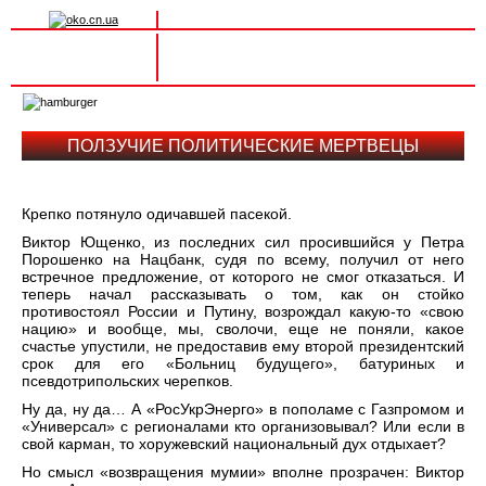
Вхід на сайт
Реєстрація
Toggle
navigation
ПОЛЗУЧИЕ ПОЛИТИЧЕСКИЕ МЕРТВЕЦЫ
Крепко потянуло одичавшей пасекой.
Виктор Ющенко, из последних сил просившийся у Петра
Порошенко на Нацбанк, судя по всему, получил от него
встречное предложение, от которого не смог отказаться. И
теперь начал рассказывать о том, как он стойко
противостоял России и Путину, возрождал какую-то «свою
нацию» и вообще, мы, сволочи, еще не поняли, какое
счастье упустили, не предоставив ему второй президентский
срок для его «Больниц будущего», батуриных и
псевдотрипольских черепков.
Ну да, ну да… А «РосУкрЭнерго» в пополаме с Газпромом и
«Универсал» с регионалами кто организовывал? Или если в
свой карман, то хоружевский национальный дух отдыхает?
Но смысл «возвращения мумии» вполне прозрачен: Виктор