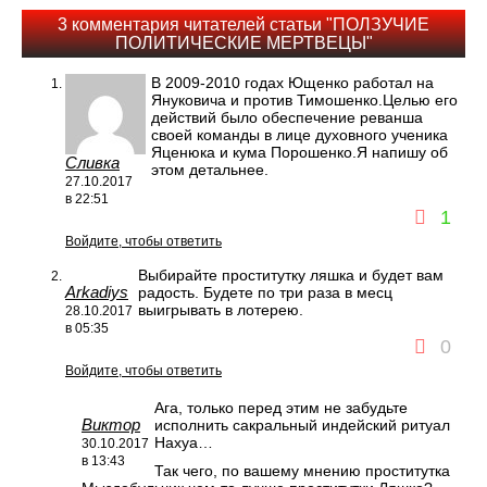
3 комментария читателей статьи "ПОЛЗУЧИЕ
ПОЛИТИЧЕСКИЕ МЕРТВЕЦЫ"
В 2009-2010 годах Ющенко работал на
Януковича и против Тимошенко.Целью его
действий было обеспечение реванша
своей команды в лице духовного ученика
Яценюка и кума Порошенко.Я напишу об
Сливка
этом детальнее.
27.10.2017
в 22:51
1
Войдите, чтобы ответить
Выбирайте проститутку ляшка и будет вам
Arkadiys
радость. Будете по три раза в месц
выигрывать в лотерею.
28.10.2017
в 05:35
0
Войдите, чтобы ответить
Ага, только перед этим не забудьте
Виктор
исполнить сакральный индейский ритуал
Нахуа…
30.10.2017
в 13:43
Так чего, по вашему мнению проститутка