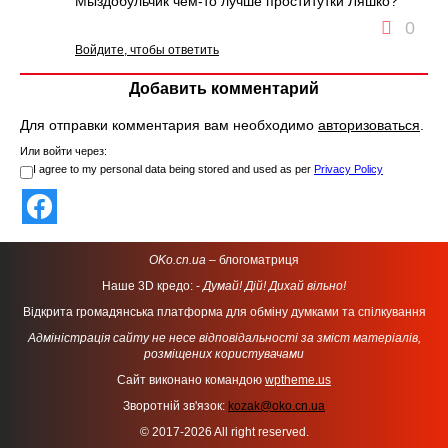
Мыздобульчик чем-то лучше проститутки Ляшко?
0
Войдите, чтобы ответить
Добавить комментарий
Для отправки комментария вам необходимо
авторизоваться
.
Или войти через:
I agree to my personal data being stored and used as per
Privacy Policy
OKo.cn.ua
– блогоматриця
Наше 3D кредо: -
Думай! Дій! Дихай вільно!
Відкрита громадянська платформа для обміну думками та спілкування
Адміністрація сайту не несе відповідальності за зміст матеріалів,
розміщених користувачами
Сайт виконано командою
wptheme.us
Зворотній зв'язок:
kozak@oko.cn.ua
© 2017-2026 All right reserved.