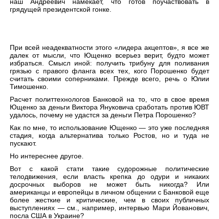
наш Андреевич намекает, что готов поучаствовать в
грядущей президентской гонке.
При всей неадекватности этого «лидера акцептов», я все же
далек от мысли, что Ющенко всерьез верит, будто может
избраться. Смысл иной: получить трибуну для поливания
грязью с правого фланга всех тех, кого Порошенко будет
считать своими соперниками. Прежде всего, речь о Юлии
Тимошенко.
Расчет политтехнологов Банковой на то, что в свое время
Ющенко за деньги Виктора Януковича сработать против ЮВТ
удалось, почему не удастся за деньги Петра Порошенко?
Как по мне, то использование Ющенко — это уже последняя
стадия, когда альтернатива только Ростов, но и туда не
пускают.
Но интереснее другое.
Вот с какой стати такие судорожные политические
телодвижения, если власть крепка до одури и никаких
досрочных выборов не может быть никогда? Или
американцы и европейцы в личном общении с Банковой еще
более жесткие и критические, чем в своих публичных
выступлениях — см., например, интервью Мари Йованович,
посла США в Украине?