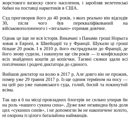
жорстокого визиску свого населення, і заробляв велетенські
бабки на поставці наркотиків в США.
Суд приговорив його до 40 років, з яких реально він відсидів
30, після чого був перекваліфікований на
військовополоненого і «легально» отримав довічне.
Однак це іще не вся історія. Викачані з Панами гроші Норьєга
ховав в Европі, в Швейцарії та у Франції. Шукали ці гроші
більше 20 років. І в 2010 р. його екстрадували до Франції, де
його знову судили, і накинули ще сім років — із конфіскацією
всіх знайдених коштів до копієчки. Таємні сховки здали всі
поплічники і родичі диктатора до єдиного.
Вийшов диктатор на волю в 2017 р. Але довго він не прожив,
помер уже 29 травня 2017 р. Із ще одним терміном на носу —
на цей раз уже панамського суда, голий, босий та покинутий
всіма.
Так що я б на місці провладних блогерів не сильно упирав би
на роль «нашого сукина сина». Дуже вже незавидна була доля
цих «сукиних синів», і не допомогли їм не накопичене золото,
ні охорона із цілого батальйона найманців.