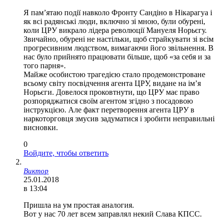
Я пам’ятаю події навколо Фронту Сандіно в Нікарагуа і
як всі радянські люди, включно зі мною, були обурені,
коли ЦРУ викрало лідера революції Мануеля Норьєгу.
Звичайно, обурені не настільки, щоб страйкувати зі всім
прогресивним людством, вимагаючи його звільнення. В
нас було прийнято працювати більше, щоб «за себя и за
того парня».
Майже особистою трагедією стало продемонстроване
всьому світу посвідчення агента ЦРУ, видане на ім’я
Норьєги. Довелося проковтнути, що ЦРУ має право
розпоряджатися своїм агентом згідно з посадовою
інструкцією. Але факт перетворення агента ЦРУ в
наркоторговця змусив задуматися і зробити неправильні
висновки.
0
Войдите, чтобы ответить
Виктор
25.01.2018
в 13:04
Пришла на ум простая аналогия.
Вот у нас 70 лет всем заправлял некий Слава КПСС.