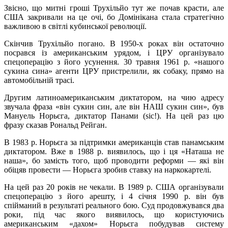
Звісно, що митні гроші Трухільйо тут же почав красти, але
США закривали на це очі, бо Домінікана стала стратегічно
важливою в світлі кубинської революції.
Скінчив Трухільйо погано. В 1950-х роках він остаточно
посрався із американським урядом, і ЦРУ організувало
спецоперацію з його усунення. 30 травня 1961 р. «нашого
сукина сина» агенти ЦРУ пристрелили, як собаку, прямо на
автомобільній трасі.
Другим латиноамериканським диктатором, на чию адресу
звучала фраза «він сукин син, але він НАШ сукин син», був
Мануель Норьєга, диктатор Панами (sic!). На цей раз цю
фразу сказав Рональд Рейган.
В 1983 р. Норьєга за підтримки американців став панамським
диктатором. Вже в 1988 р. виявилось, що і ця «Наташа не
наша», бо замість того, щоб проводити реформи — які він
обіцяв провести — Норьєга зробив ставку на наркокартелі.
На цей раз 20 років не чекали. В 1989 р. США організували
спецоперацію з його арешту, і 4 січня 1990 р. він був
спійманий в результаті реального бою. Суд продовжувався два
роки, під час якого виявилось, що користуючись
американським «дахом» Норьєга побудував систему