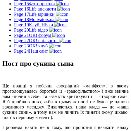
Page 15
Фотопріколи
Page 16
Life анекдоти
Page 17
Life віршики
Page 18
Motivators.ua
Page 19
Клуб_Нічка
Page 20
Life відео
Page 21
ОК! форум
Page 22
ОК! спільнота
Page 23
ОК! клуб
Page 24
Наш сайт
Пост про сукина сына
Ще вранці я побачив своєрідний «маніфест», в якому
проголошувалась боротьба із «зрадофільством» і вже звичне
нам «почни з себе» та «замість критикувати — створюй сам».
Я б пройшов повз, якби в цьому ж пості не було ще одного
важливого месиджу. Виявляється, наша влада — це «наші
сукини сини», а тому нам не личить їх пинати (кому цікаво,
пост в першому коменті).
Проблема навіть не в тому, що пропозиція вважати владу