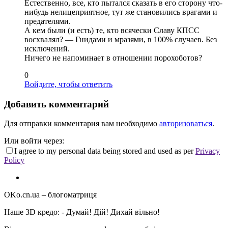
Естественно, все, кто пытался сказать в его сторону что-
нибудь нелицеприятное, тут же становились врагами и
предателями.
А кем были (и есть) те, кто всячески Славу КПСС
восхвалял? — Гнидами и мразями, в 100% случаев. Без
исключений.
Ничего не напоминает в отношении порохоботов?
0
Войдите, чтобы ответить
Добавить комментарий
Для отправки комментария вам необходимо
авторизоваться
.
Или войти через:
I agree to my personal data being stored and used as per
Privacy
Policy
OKo.cn.ua
– блогоматриця
Наше 3D кредо: -
Думай! Дій! Дихай вільно!