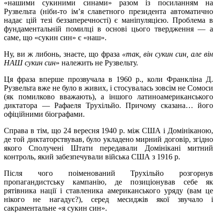
«нашими сукиними синами» разом із посиланням на
Рузвельта (ніби-то ім’я славетного президента автоматично
надає цій тезі беззаперечності) є маніпуляцією. Проблема в
фундаментальній помилці в основі цього твердження — а
саме, що «сукин син» є «наш».
Ну, ви ж либонь, знаєте, що фраза
«так, він сукин син, але він
НАШ сукин син
» належить не Рузвельту.
Ця фраза вперше прозвучала в 1960 р., коли Франкліна Д.
Рузвельта вже не було в живих, і стосувалась зовсім не Сомоси
(як помилково вважають), а іншого латиноамериканського
диктатора — Рафаеля Трухільйо. Причому сказана… його
офіційними біографами.
Справа в тім, що 24 вересня 1940 р. між США і Домініканою,
де той диктаторствував, було укладено мирний договір, згідно
якого Сполучені Штати передавали Домінікані митний
контроль, який забезпечували війська США з 1916 р.
Після чого поіменований Трухільйо розгорнув
пропагандистську кампанію, де позиціонував себе як
рятівника нації і ставленика американського уряду (вам це
нікого не нагадує?), серед месиджів якої звучало і
сакраментальне «я сукин син».