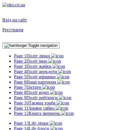
Вхід на сайт
Реєстрація
Toggle navigation
Page 1
Політ лінки
Page 2
Політ імхо
Page 3
Політ жабки
Page 4
Політ анекдоти
Page 5
Політ віршики
Page 6
Наші партнери
Page 7
Цитати
Page 8
Політ відео
Page 9
Політ рейтинги
Page 10
Таємна торба
Page 11
Зоряне сяйво
Page 12
Книга звернень
Page 13
Life лінки
Page 14
Life блоги